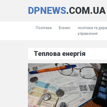
DPNEWS
.COM.UA
Політика
Бізнес
політика та дер
управління
Теплова енергія