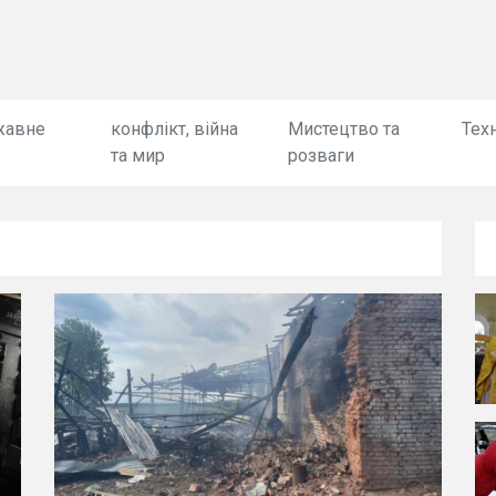
жавне
конфлікт, війна
Мистецтво та
Техн
та мир
розваги