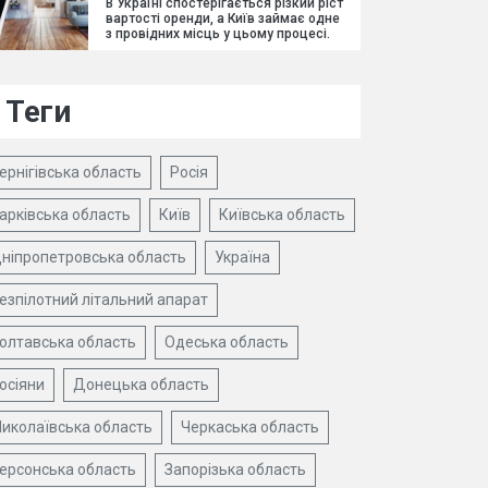
В Україні спостерігається різкий ріст
вартості оренди, а Київ займає одне
з провідних місць у цьому процесі.
Теги
ернігівська область
Росія
арківська область
Київ
Київська область
ніпропетровська область
Україна
езпілотний літальний апарат
олтавська область
Одеська область
осіяни
Донецька область
иколаївська область
Черкаська область
ерсонська область
Запорізька область