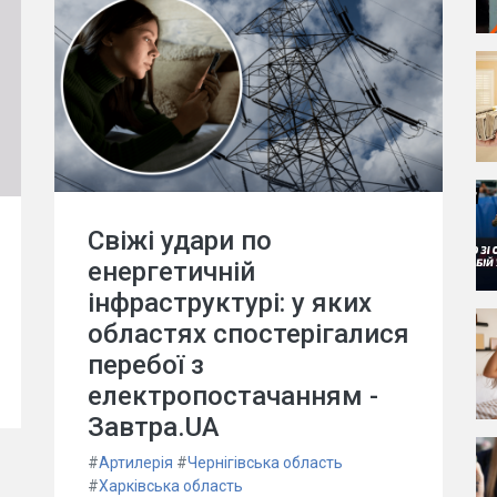
Свіжі удари по
енергетичній
інфраструктурі: у яких
областях спостерігалися
перебої з
електропостачанням -
Завтра.UA
#
Артилерія
#
Чернігівська область
#
Харківська область