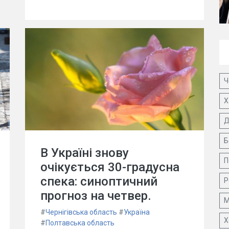
Ч
Х
Д
Б
В Україні знову
П
очікується 30-градусна
спека: синоптичний
Р
прогноз на четвер.
М
#
Чернігівська область
#
Україна
Х
#
Полтавська область