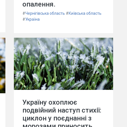
опалення.
#
Чернігівська область
#
Київська область
#
Україна
Україну охоплює
подвійний наступ стихії:
циклон у поєднанні з
морозами приносить