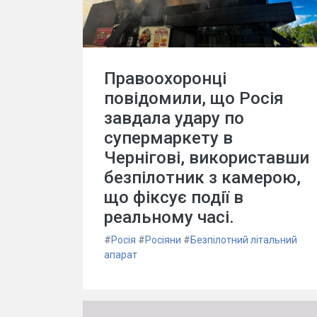
Правоохоронці
повідомили, що Росія
завдала удару по
супермаркету в
Чернігові, використавши
безпілотник з камерою,
що фіксує події в
реальному часі.
#
Росія
#
Росіяни
#
Безпілотний літальний
апарат