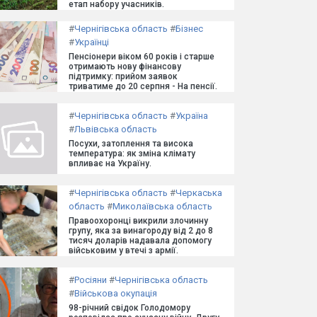
етап набору учасників.
#
Чернігівська область
#
Бізнес
#
Українці
Пенсіонери віком 60 років і старше
отримають нову фінансову
підтримку: прийом заявок
триватиме до 20 серпня - На пенсії.
#
Чернігівська область
#
Україна
#
Львівська область
Посухи, затоплення та висока
температура: як зміна клімату
впливає на Україну.
#
Чернігівська область
#
Черкаська
область
#
Миколаївська область
Правоохоронці викрили злочинну
групу, яка за винагороду від 2 до 8
тисяч доларів надавала допомогу
військовим у втечі з армії.
#
Росіяни
#
Чернігівська область
#
Військова окупація
98-річний свідок Голодомору