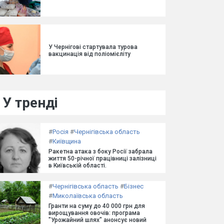
У Чернігові стартувала турова
вакцинація від поліомієліту
У тренді
#
Росія
#
Чернігівська область
#
Київщина
Ракетна атака з боку Росії забрала
життя 50-річної працівниці залізниці
в Київській області.
#
Чернігівська область
#
Бізнес
#
Миколаївська область
Гранти на суму до 40 000 грн для
вирощування овочів: програма
"Урожайний шлях" анонсує новий