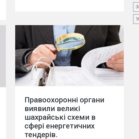
З
У
Правоохоронні органи
виявили великі
шахрайські схеми в
сфері енергетичних
тендерів.