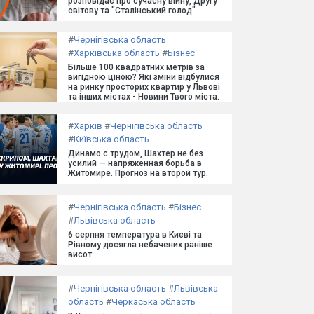
розповідає про сучасну війну, Другу
світову та "Сталінський голод"
#
Чернігівська область
#
Харківська область
#
Бізнес
Більше 100 квадратних метрів за
вигідною ціною? Які зміни відбулися
на ринку просторих квартир у Львові
та інших містах - Новини Твого міста.
#
Харків
#
Чернігівська область
#
Київська область
Динамо с трудом, Шахтер не без
усилий — напряженная борьба в
Житомире. Прогноз на второй тур.
#
Чернігівська область
#
Бізнес
#
Львівська область
6 серпня температура в Києві та
Рівному досягла небачених раніше
висот.
#
Чернігівська область
#
Львівська
область
#
Черкаська область