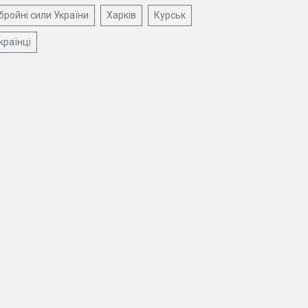
бройні сили України
Харків
Курськ
країнці