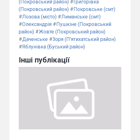
(Покровський район)
#
Григорівка
(Покровський район)
#
Покровське (смт)
#
Лозова (місто)
#
Лиманське (смт)
#
Олександрія
#
Пушкіне (Покровський
район)
#
Жовте (Покровський район)
#
Даченське
#
Зоря (П'ятихатський район)
#
Яблунівка (Буський район)
Інші публікації