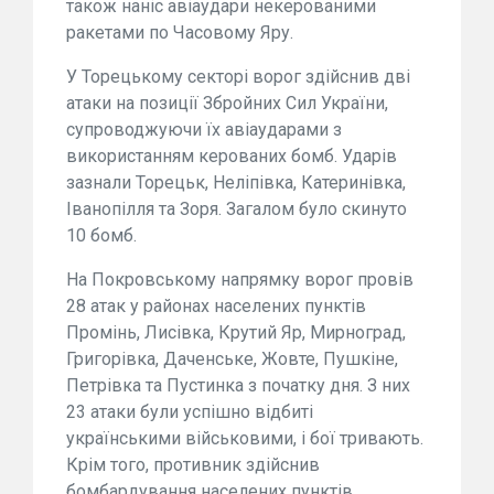
також наніс авіаудари некерованими
ракетами по Часовому Яру.
У Торецькому секторі ворог здійснив дві
атаки на позиції Збройних Сил України,
супроводжуючи їх авіаударами з
використанням керованих бомб. Ударів
зазнали Торецьк, Неліпівка, Катеринівка,
Іванопілля та Зоря. Загалом було скинуто
10 бомб.
На Покровському напрямку ворог провів
28 атак у районах населених пунктів
Промінь, Лисівка, Крутий Яр, Мирноград,
Григорівка, Даченське, Жовте, Пушкіне,
Петрівка та Пустинка з початку дня. З них
23 атаки були успішно відбиті
українськими військовими, і бої тривають.
Крім того, противник здійснив
бомбардування населених пунктів