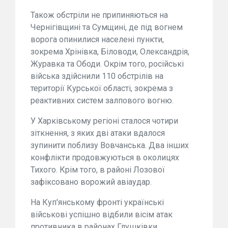
Також обстріли не припиняються на
Чернігівщині та Сумщині, де під вогнем
ворога опинилися населені пункти,
зокрема Хрінівка, Біловоди, Олександрія,
Журавка та Ободи. Окрім того, російські
війська здійснили 110 обстрілів на
території Курської області, зокрема з
реактивних систем залпового вогню.
У Харківському регіоні сталося чотири
зіткнення, з яких дві атаки вдалося
зупинити поблизу Вовчанська. Два інших
конфлікти продовжуються в околицях
Тихого. Крім того, в районі Лозової
зафіксовано ворожий авіаудар.
На Куп'янському фронті українські
військові успішно відбили вісім атак
противника в районах Глушківки,