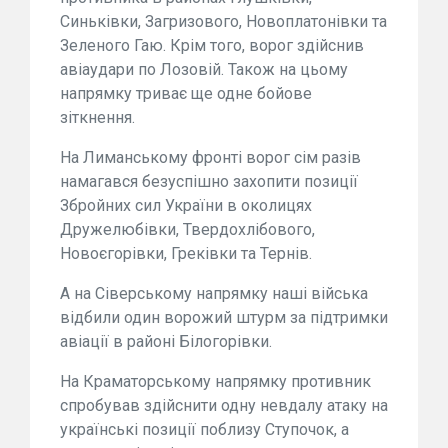
Синьківки, Загризового, Новоплатонівки та
Зеленого Гаю. Крім того, ворог здійснив
авіаудари по Лозовій. Також на цьому
напрямку триває ще одне бойове
зіткнення.
На Лиманському фронті ворог сім разів
намагався безуспішно захопити позиції
Збройних сил України в околицях
Дружелюбівки, Твердохлібового,
Новоєгорівки, Греківки та Тернів.
А на Сіверському напрямку наші війська
відбили один ворожий штурм за підтримки
авіації в районі Білогорівки.
На Краматорському напрямку противник
спробував здійснити одну невдалу атаку на
українські позиції поблизу Ступочок, а