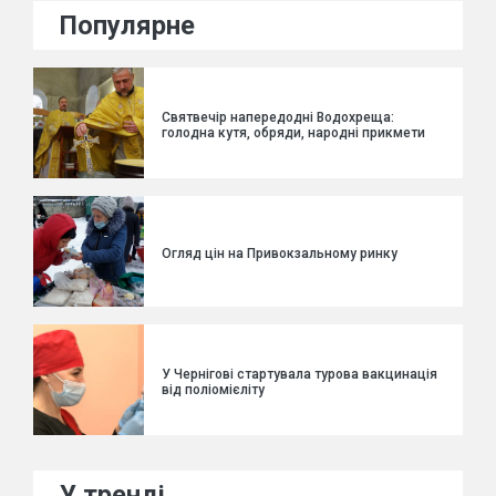
Популярне
Святвечір напередодні Водохреща:
голодна кутя, обряди, народні прикмети
Огляд цін на Привокзальному ринку
У Чернігові стартувала турова вакцинація
від поліомієліту
У тренді