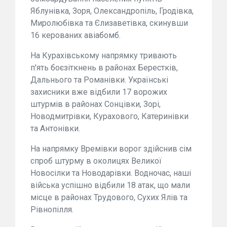
Яблунівка, Зоря, Олександропіль, Гродівка,
Миролюбівка та Єлизаветівка, скинувши
16 керованих авіабомб.
На Курахівському напрямку тривають
п'ять боєзіткнень в районах Берестків,
Дальнього та Романівки. Українські
захисники вже відбили 17 ворожих
штурмів в районах Сонцівки, Зорі,
Новодмитрівки, Курахового, Катеринівки
та Антонівки.
На напрямку Времівки ворог здійснив сім
спроб штурму в околицях Великої
Новосілки та Новодарівки. Водночас, наші
війська успішно відбили 18 атак, що мали
місце в районах Трудового, Сухих Ялів та
Рівнопілля.