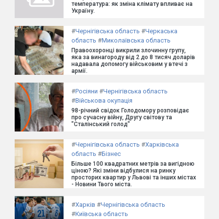
температура: як зміна клімату впливає на
Україну.
#
Чернігівська область
#
Черкаська
область
#
Миколаївська область
Правоохоронці викрили злочинну групу,
яка за винагороду від 2 до 8 тисяч доларів
надавала допомогу військовим у втечі з
армії.
#
Росіяни
#
Чернігівська область
#
Військова окупація
98-річний свідок Голодомору розповідає
про сучасну війну, Другу світову та
"Сталінський голод"
#
Чернігівська область
#
Харківська
область
#
Бізнес
Більше 100 квадратних метрів за вигідною
ціною? Які зміни відбулися на ринку
просторих квартир у Львові та інших містах
- Новини Твого міста.
#
Харків
#
Чернігівська область
#
Київська область