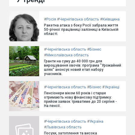
#
Росія
#
Чернігівська область
#
Київщина
Ракетна атака з боку Росії забрала життя
50-річної працівниці залізниці в Київській
області.
#
Чернігівська область
#
Бізнес
#
Миколаївська область
Гранти на суму до 40 000 грн для
вирощування овочів: програма "Урожайний
шлях" анонсує новий етап набору
учасників.
#
Чернігівська область
#
Бізнес
#
Українці
Пенсіонери віком 60 років і старше
отримають нову фінансову підтримку:
прийом заявок триватиме до 20 серпня -
На пенсії.
#
Чернігівська область
#
Україна
#
Львівська область
Посухи, затоплення та висока