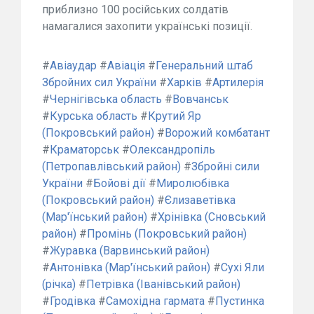
приблизно 100 російських солдатів
намагалися захопити українські позиції.
#
Авіаудар
#
Авіація
#
Генеральний штаб
Збройних сил України
#
Харків
#
Артилерія
#
Чернігівська область
#
Вовчанськ
#
Курська область
#
Крутий Яр
(Покровський район)
#
Ворожий комбатант
#
Краматорськ
#
Олександропіль
(Петропавлівський район)
#
Збройні сили
України
#
Бойові дії
#
Миролюбівка
(Покровський район)
#
Єлизаветівка
(Мар'їнський район)
#
Хрінівка (Сновський
район)
#
Промінь (Покровський район)
#
Журавка (Варвинський район)
#
Антонівка (Мар'їнський район)
#
Сухі Яли
(річка)
#
Петрівка (Іванівський район)
#
Гродівка
#
Самохідна гармата
#
Пустинка