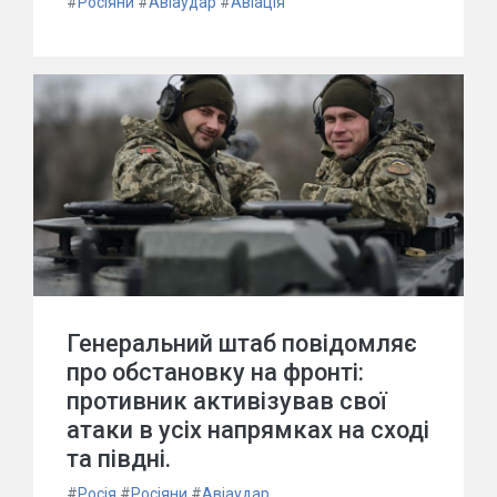
#
Росіяни
#
Авіаудар
#
Авіація
Генеральний штаб повідомляє
про обстановку на фронті:
противник активізував свої
атаки в усіх напрямках на сході
та півдні.
#
Росія
#
Росіяни
#
Авіаудар