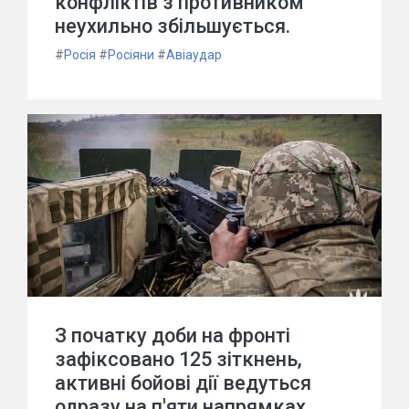
конфліктів з противником
неухильно збільшується.
#
Росія
#
Росіяни
#
Авіаудар
З початку доби на фронті
зафіксовано 125 зіткнень,
активні бойові дії ведуться
одразу на п'яти напрямках.