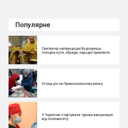
Популярне
Святвечір напередодні Водохреща:
голодна кутя, обряди, народні прикмети
Огляд цін на Привокзальному ринку
У Чернігові стартувала турова вакцинація
від поліомієліту