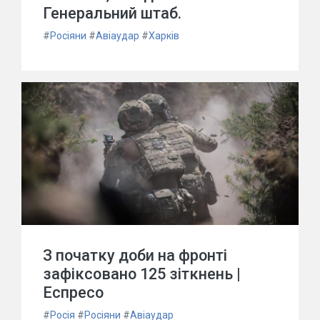
Генеральний штаб.
#
Росіяни
#
Авіаудар
#
Харків
З початку доби на фронті
зафіксовано 125 зіткнень |
Еспресо
#
Росія
#
Росіяни
#
Авіаудар