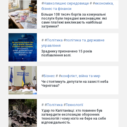
#
Навколишнє середовище
#
#
економіка,
бізнес та фінанси
Більше 108 тисяч боргів за комунальні
послуги були передані виконавцям: які
саме платежі викликають найбільші
затримки?
#
#
Політика
#
політика та державне
управління
Зраднику призначено 15 років
позбавлення волі.
#
Бізнес
#
#
конфлікт, війна та мир
Чи стоятимуть депутати на захисті неба
Чернігова?
#
#
Політика
#
Технології
Удар по Капітанівці: хто повинен був
затвердити експозицію оборонних
технологій і чому ніхто не бере на себе
відповідальність.