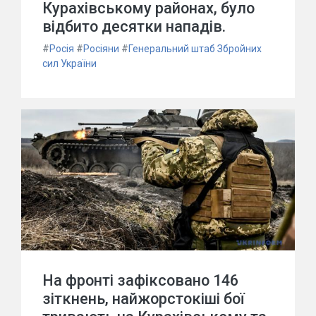
Курахівському районах, було
відбито десятки нападів.
#
Росія
#
Росіяни
#
Генеральний штаб Збройних
сил України
На фронті зафіксовано 146
зіткнень, найжорстокіші бої