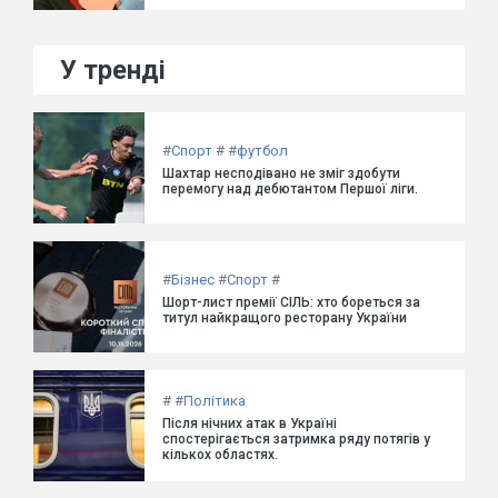
У тренді
#
Спорт
#
#
футбол
Шахтар несподівано не зміг здобути
перемогу над дебютантом Першої ліги.
#
Бізнес
#
Спорт
#
Шорт-лист премії СІЛЬ: хто бореться за
титул найкращого ресторану України
#
#
Політика
Після нічних атак в Україні
спостерігається затримка ряду потягів у
кількох областях.