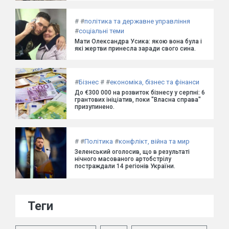
#
#
політика та державне управління
#
соціальні теми
Мати Олександра Усика: якою вона була і
які жертви принесла заради свого сина.
#
Бізнес
#
#
економіка, бізнес та фінанси
До €300 000 на розвиток бізнесу у серпні: 6
грантових ініціатив, поки "Власна справа"
призупинено.
#
#
Політика
#
конфлікт, війна та мир
Зеленський оголосив, що в результаті
нічного масованого артобстрілу
постраждали 14 регіонів України.
Теги