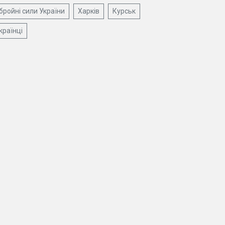
бройні сили України
Харків
Курськ
країнці