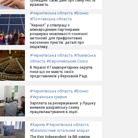
громадян: свіжі дані про смертність
вражають.
#
Чернігівська область
#
Бізнес
#
Полтавська область
"Кернел" у співпраці з
міжнародними партнерами
розширює можливості сонячної
автономії для прифронтових
населених пунктів: деталі про
ініціативу.
#
Чернігівська область
#
Львівська
область
#
Європейський Союз
В Україні 47 мажоритарних округів
поки що не мають своїх
представників у Верховній Раді.
#
Чернігівська область
#
Бізнес
#
Українська гривня
Зарплата за резервування: у Луцьку
виявили шахрайську схему
працевлаштування в ліцеї.
#
Харків
#
Чернігівська область
#
Безпілотний літальний апарат
The Kyiv Independent та ІМІ зуміли