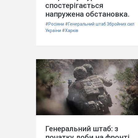
спостерігається
напружена обстановка.
#
Росіяни
#
Генеральний штаб Збройних сил
України
#
Харків
Генеральний штаб: з
початку доби на фронті