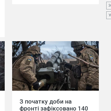
З
У
З початку доби на
фронті зафіксовано 140