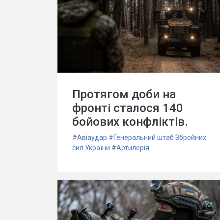
Протягом доби на
фронті сталося 140
бойових конфліктів.
#
Авіаудар
#
Генеральний штаб Збройних
сил України
#
Артилерія