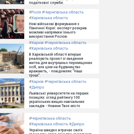
податкової служби.
#
Росія
#
Чернігівська область
#
Харківська область
Нові військові формування з
Північної Кореї: експерт розкрив
можливі напрямки їхнього
використання Росією.
#
Харків
#
Чернігівська область
#
Харківська область
В Харківській області вперше
реалізують проект зі зведення
житла для внутрішньо переміщених
осіб, але ціни на будівництво
вражають, - повідомляє "Наші
гроші".
#
Харків
#
Чернігівська область
#
Дніпро
Львівські університети на перших
позиціях: огляд рейтингу 100
українських вищих навчальних
закладів - Новини Твоє місто
#
Чернігівська область
#
Харківська область
#
Дніпро
Україна швидко втрачає своїх