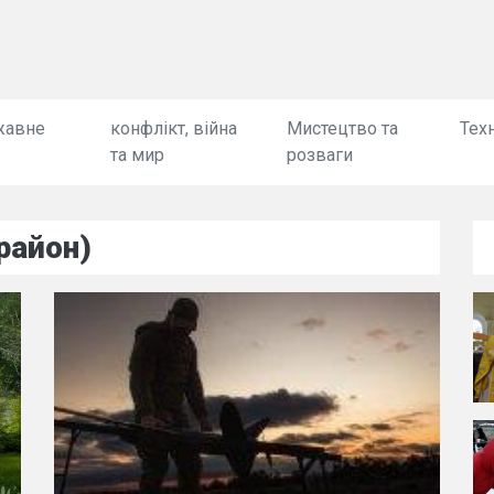
жавне
конфлікт, війна
Мистецтво та
Техн
та мир
розваги
район)