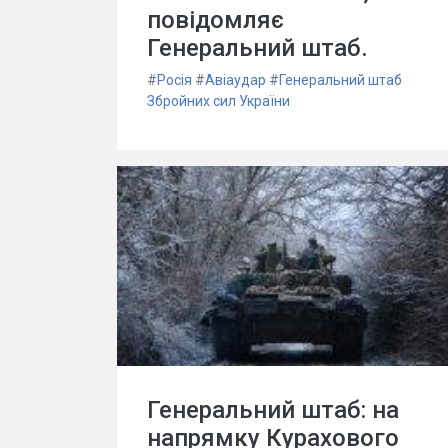
повідомляє
Генеральний штаб.
#
Росія
#
Авіаудар
#
Генеральний штаб
Збройних сил України
Генеральний штаб: на
напрямку Курахового