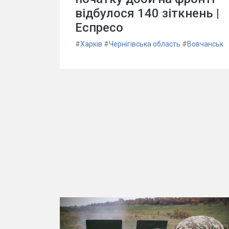
відбулося 140 зіткнень |
Еспресо
#
Харків
#
Чернігівська область
#
Вовчанськ