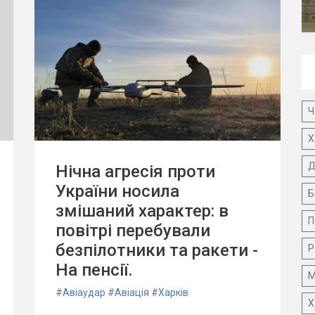
Ч
Х
Д
Нічна агресія проти
України носила
Б
змішаний характер: в
П
повітрі перебували
безпілотники та ракети -
Р
На пенсії.
М
#
Авіаудар
#
Авіація
#
Харків
Х