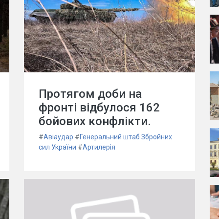
Протягом доби на
фронті відбулося 162
бойових конфлікти.
#
Авіаудар
#
Генеральний штаб Збройних
сил України
#
Артилерія