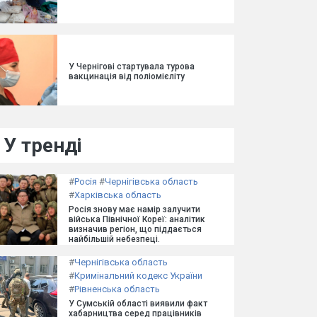
У Чернігові стартувала турова
вакцинація від поліомієліту
У тренді
#
Росія
#
Чернігівська область
#
Харківська область
Росія знову має намір залучити
війська Північної Кореї: аналітик
визначив регіон, що піддається
найбільшій небезпеці.
#
Чернігівська область
#
Кримінальний кодекс України
#
Рівненська область
У Сумській області виявили факт
хабарництва серед працівників