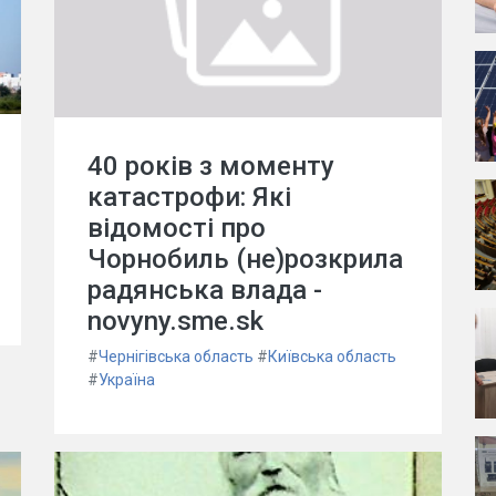
40 років з моменту
катастрофи: Які
відомості про
Чорнобиль (не)розкрила
радянська влада -
novyny.sme.sk
#
Чернігівська область
#
Київська область
#
Україна