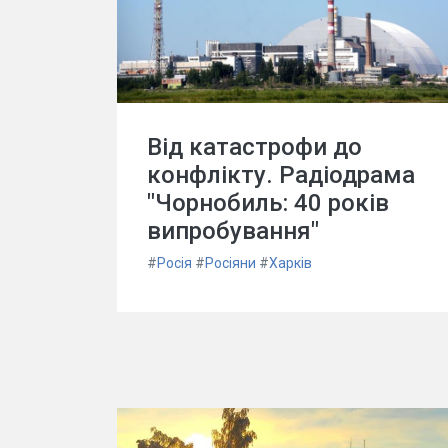
Від катастрофи до
конфлікту. Радіодрама
"Чорнобиль: 40 років
випробування"
#
Росія
#
Росіяни
#
Харків