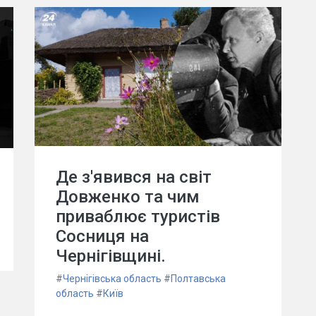
Де з'явився на світ
Довженко та чим
приваблює туристів
Сосниця на
Чернігівщині.
#
Чернігівська область
#
Полтавська
область
#
Київ