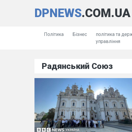
DPNEWS
.COM.UA
Політика
Бізнес
політика та дер
управління
Радянський Союз