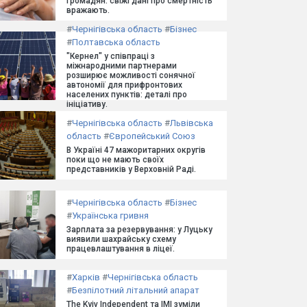
громадян: свіжі дані про смертність
вражають.
#
Чернігівська область
#
Бізнес
#
Полтавська область
"Кернел" у співпраці з
міжнародними партнерами
розширює можливості сонячної
автономії для прифронтових
населених пунктів: деталі про
ініціативу.
#
Чернігівська область
#
Львівська
область
#
Європейський Союз
В Україні 47 мажоритарних округів
поки що не мають своїх
представників у Верховній Раді.
#
Чернігівська область
#
Бізнес
#
Українська гривня
Зарплата за резервування: у Луцьку
виявили шахрайську схему
працевлаштування в ліцеї.
#
Харків
#
Чернігівська область
#
Безпілотний літальний апарат
The Kyiv Independent та ІМІ зуміли