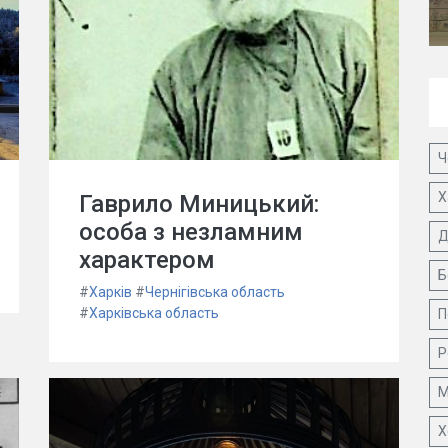
Ч
Х
Гаврило Миницький:
особа з незламним
Д
характером
Б
#
Харків
#
Чернігівська область
#
Харківська область
П
Р
М
Х