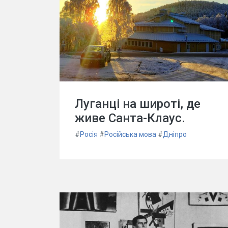
Луганці на широті, де
живе Санта-Клаус.
#
Росія
#
Російська мова
#
Дніпро