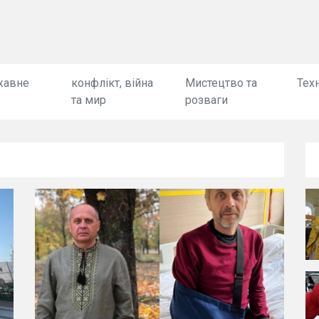
жавне
конфлікт, війна
Мистецтво та
Техн
та мир
розваги