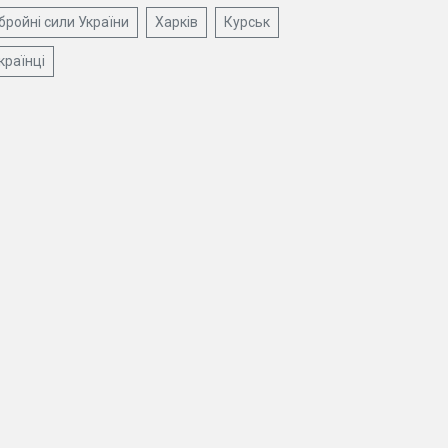
бройні сили України
Харків
Курськ
країнці