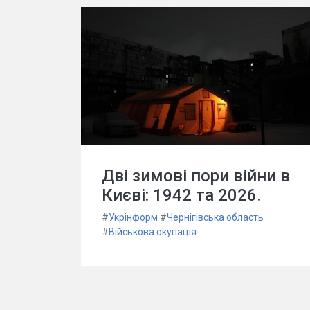
Дві зимові пори війни в
Києві: 1942 та 2026.
#
Укрінформ
#
Чернігівська область
#
Військова окупація