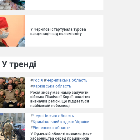
У Чернігові стартувала турова
вакцинація від поліомієліту
У тренді
#
Росія
#
Чернігівська область
#
Харківська область
Росія знову має намір залучити
війська Північної Кореї: аналітик
визначив регіон, що піддається
найбільшій небезпеці.
#
Чернігівська область
#
Кримінальний кодекс України
#
Рівненська область
У Сумській області виявили факт
хабарництва серед працівників