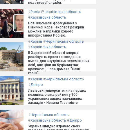
податкової служби.
#
Росія
#
Чернігівська область
#
Харківська область
Нові військові формування з
Північної Кореї: експерт розкрив
можливі напрямки їхнього
використання Росією.
#
Харків
#
Чернігівська область
#
Харківська область
В Харківській області вперше
реалізують проект зі зведення
житла для внутрішньо переміщених
осіб, але ціни на будівництво
вражають, - повідомляє "Наші
гроші".
#
Харків
#
Чернігівська область
#
Дніпро
Львівські університети на перших
позиціях: огляд рейтингу 100
українських вищих навчальних
закладів - Новини Твоє місто
#
Чернігівська область
#
Харківська область
#
Дніпро
Україна швидко втрачає своїх