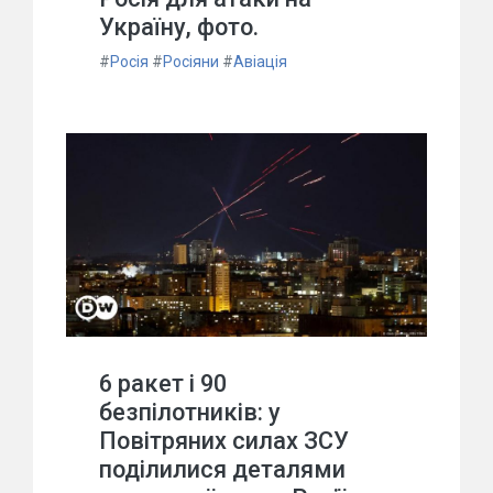
Україну, фото.
#
Росія
#
Росіяни
#
Авіація
6 ракет і 90
безпілотників: у
Повітряних силах ЗСУ
поділилися деталями