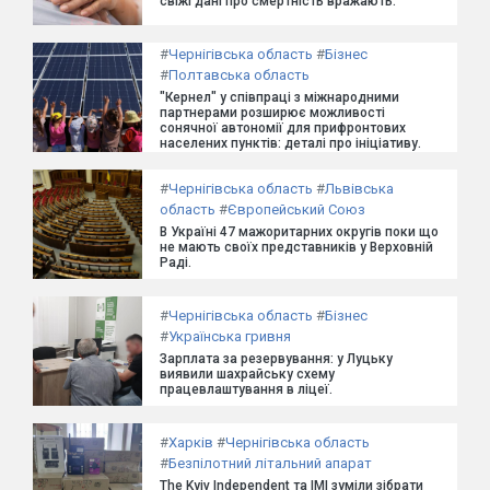
свіжі дані про смертність вражають.
#
Чернігівська область
#
Бізнес
#
Полтавська область
"Кернел" у співпраці з міжнародними
партнерами розширює можливості
сонячної автономії для прифронтових
населених пунктів: деталі про ініціативу.
#
Чернігівська область
#
Львівська
область
#
Європейський Союз
В Україні 47 мажоритарних округів поки що
не мають своїх представників у Верховній
Раді.
#
Чернігівська область
#
Бізнес
#
Українська гривня
Зарплата за резервування: у Луцьку
виявили шахрайську схему
працевлаштування в ліцеї.
#
Харків
#
Чернігівська область
#
Безпілотний літальний апарат
The Kyiv Independent та ІМІ зуміли зібрати