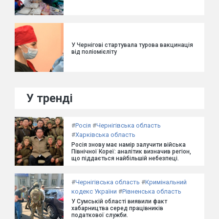
У Чернігові стартувала турова вакцинація
від поліомієліту
У тренді
#
Росія
#
Чернігівська область
#
Харківська область
Росія знову має намір залучити війська
Північної Кореї: аналітик визначив регіон,
що піддається найбільшій небезпеці.
#
Чернігівська область
#
Кримінальний
кодекс України
#
Рівненська область
У Сумській області виявили факт
хабарництва серед працівників
податкової служби.