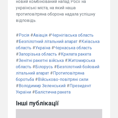
новий комбінований напад Росії на
українські міста, на який наша
протиповітряна оборона надала успішну
відповідь.
#
Росія
#
Авіація
#
Чернігівська область
#
Безпілотний літальний апарат
#
Київська
область
#
Україна
#
Черкаська область
#
Запорізька область
#
Крилата ракета
#
Зенітні ракетні війська
#
Житомирська
область
#
Білорусь
#
Безпілотний бойовий
літальний апарат
#
Протиповітряна
боротьба
#
Військово-повітряні сили
#
Володимир Зеленський
#
Президент
України
#
Балістична ракета
Інші публікації