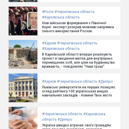
#
Росія
#
Чернігівська область
#
Харківська область
Нові військові формування з Північної
Кореї: експерт розкрив можливі напрямки
їхнього використання Росією.
#
Харків
#
Чернігівська область
#
Харківська область
В Харківській області вперше реалізують
проект зі зведення житла для внутрішньо
переміщених осіб, але ціни на будівництво
вражають, - повідомляє "Наші гроші".
#
Харків
#
Чернігівська область
#
Дніпро
Львівські університети на перших позиціях:
огляд рейтингу 100 українських вищих
навчальних закладів - Новини Твоє місто
#
Чернігівська область
#
Харківська
область
#
Дніпро
Україна швидко втрачає своїх громадян: