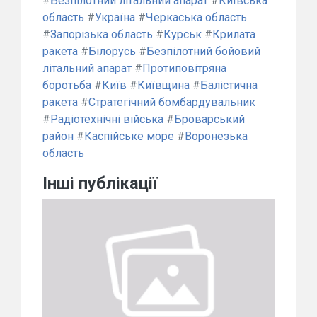
#
Безпілотний літальний апарат
#
Київська
область
#
Україна
#
Черкаська область
#
Запорізька область
#
Курськ
#
Крилата
ракета
#
Білорусь
#
Безпілотний бойовий
літальний апарат
#
Протиповітряна
боротьба
#
Київ
#
Київщина
#
Балістична
ракета
#
Стратегічний бомбардувальник
#
Радіотехнічні війська
#
Броварський
район
#
Каспійське море
#
Воронезька
область
Інші публікації