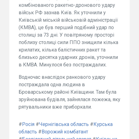
комбінованого ракетно-дронового удару
військ РФ зазнав Київ. Як уточнили у
Київській міській військовій адміністрації
(КМВА), це був перший подібний удар по
столиці за 73 дні. У повітряному просторі
поблизу столиці сили ППО знищили кілька
крилатих, кілька балістичних ракет та
близько десятка ударних дронів, уточнили
в КМВА. Минулося без постраждалих.
Водночас внаслідок ранкового удару
постраждала одна людина в
Броварському районі Київщини. Там була
зруйнована будівля, зайнялася пожежа, яку
рятувальники вже приборкали.
#
Росія
#
Чернігівська область
#
Курська
область
#
Ворожий комбатант