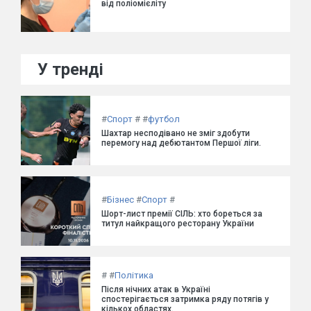
від поліомієліту
У тренді
#
Спорт
#
#
футбол
Шахтар несподівано не зміг здобути
перемогу над дебютантом Першої ліги.
#
Бізнес
#
Спорт
#
Шорт-лист премії СІЛЬ: хто бореться за
титул найкращого ресторану України
#
#
Політика
Після нічних атак в Україні
спостерігається затримка ряду потягів у
кількох областях.