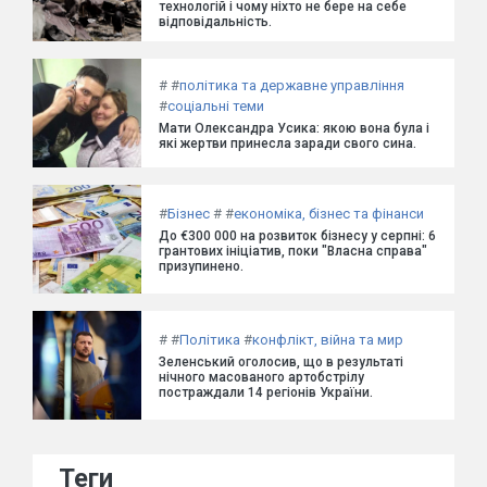
технологій і чому ніхто не бере на себе
відповідальність.
#
#
політика та державне управління
#
соціальні теми
Мати Олександра Усика: якою вона була і
які жертви принесла заради свого сина.
#
Бізнес
#
#
економіка, бізнес та фінанси
До €300 000 на розвиток бізнесу у серпні: 6
грантових ініціатив, поки "Власна справа"
призупинено.
#
#
Політика
#
конфлікт, війна та мир
Зеленський оголосив, що в результаті
нічного масованого артобстрілу
постраждали 14 регіонів України.
Теги