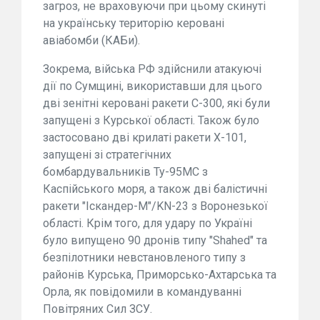
загроз, не враховуючи при цьому скинуті
на українську територію керовані
авіабомби (КАБи).
Зокрема, війська РФ здійснили атакуючі
дії по Сумщині, використавши для цього
дві зенітні керовані ракети С-300, які були
запущені з Курської області. Також було
застосовано дві крилаті ракети Х-101,
запущені зі стратегічних
бомбардувальників Ту-95МС з
Каспійського моря, а також дві балістичні
ракети "Іскандер-М"/KN-23 з Воронезької
області. Крім того, для удару по Україні
було випущено 90 дронів типу "Shahed" та
безпілотники невстановленого типу з
районів Курська, Приморсько-Ахтарська та
Орла, як повідомили в командуванні
Повітряних Сил ЗСУ.