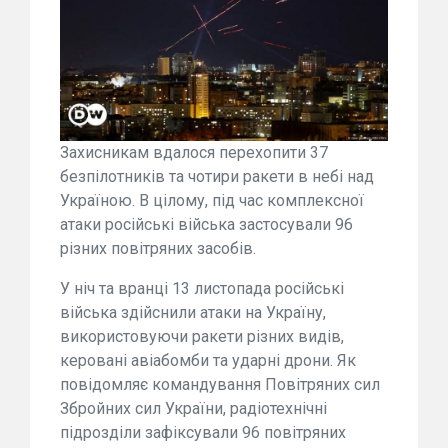
Захисникам вдалося перехопити 37
безпілотників та чотири ракети в небі над
Україною. В цілому, під час комплексної
атаки російські війська застосували 96
різних повітряних засобів.
У ніч та вранці 13 листопада російські
війська здійснили атаки на Україну,
використовуючи ракети різних видів,
керовані авіабомби та ударні дрони. Як
повідомляє командування Повітряних сил
Збройних сил України, радіотехнічні
підрозділи зафіксували 96 повітряних