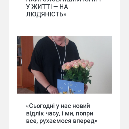
У ЖИТТІ — НА
ЛЮДЯНІСТЬ»
«Сьогодні у нас новий
відлік часу, і ми, попри
все, рухаємося вперед»