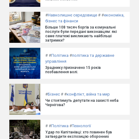
#
Навколишнє середовище
#
#
економіка,
бізнес та фінанси
Більше 108 тисяч боргів за комунальні
послуги були передані виконавцям: які
саме платежі викликають найбільші
затримки?
#
#
Політика
#
політика та державне
управління
Зраднику призначено 15 років
позбавлення волі.
#
Бізнес
#
#
конфлікт, війна та мир
Чи стоятимуть депутати на захисті неба
Чернігова?
#
#
Політика
#
Технології
Удар по Капітанівці: хто повинен був
затвердити експозицію оборонних