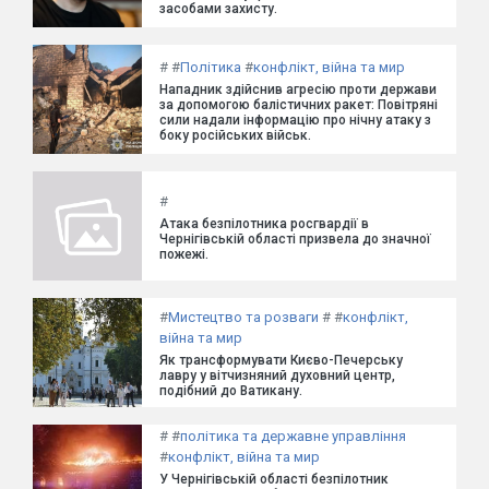
засобами захисту.
#
#
Політика
#
конфлікт, війна та мир
Нападник здійснив агресію проти держави
за допомогою балістичних ракет: Повітряні
сили надали інформацію про нічну атаку з
боку російських військ.
#
Атака безпілотника росгвардії в
Чернігівській області призвела до значної
пожежі.
#
Мистецтво та розваги
#
#
конфлікт,
війна та мир
Як трансформувати Києво-Печерську
лавру у вітчизняний духовний центр,
подібний до Ватикану.
#
#
політика та державне управління
#
конфлікт, війна та мир
У Чернігівській області безпілотник