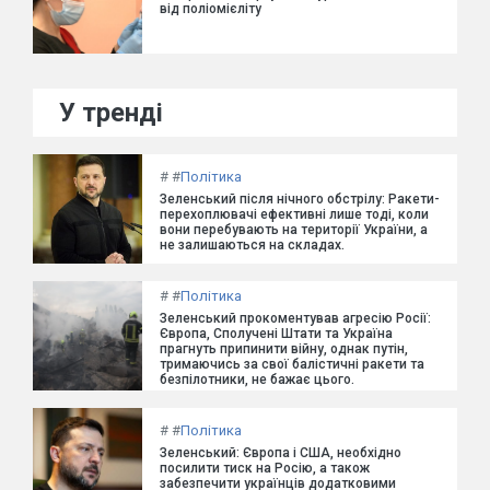
від поліомієліту
У тренді
#
#
Політика
Зеленський після нічного обстрілу: Ракети-
перехоплювачі ефективні лише тоді, коли
вони перебувають на території України, а
не залишаються на складах.
#
#
Політика
Зеленський прокоментував агресію Росії:
Європа, Сполучені Штати та Україна
прагнуть припинити війну, однак путін,
тримаючись за свої балістичні ракети та
безпілотники, не бажає цього.
#
#
Політика
Зеленський: Європа і США, необхідно
посилити тиск на Росію, а також
забезпечити українців додатковими