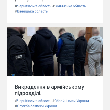
#
Чернігівська область
#
Волинська область
#
Вінницька область
Викрадення в армійському
підрозділі.
#
Чернігівська область
#
Збройні сили України
#
Служба безпеки України