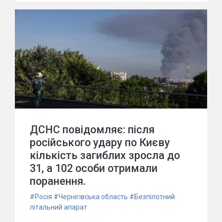
ДСНС повідомляє: після
російського удару по Києву
кількість загиблих зросла до
31, а 102 особи отримали
поранення.
#
Росія
#
Чернігівська область
#
Безпілотний
літальний апарат