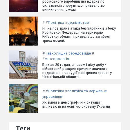
російського виробництва вдарив по
складській споруді, що призвело до
виникнення пожежі.
#
#
Політика
#
суспільство
Нічна повітряна атака безпілотників з боку
Російської Федерації на територію
Київської області призвела до загибелі
трьох людей.
#
Навколишнє середовище
#
#
метеорологія
Більше 20 годин, а часом і цілу добу -
військовий розкрив причини значного
подовження часу дії повітряних тривог у
Чернігівській області.
#
#
Політика
#
політика та державне
управління
Як зміни в демографічній ситуації
впливають на освітню систему України
Теги