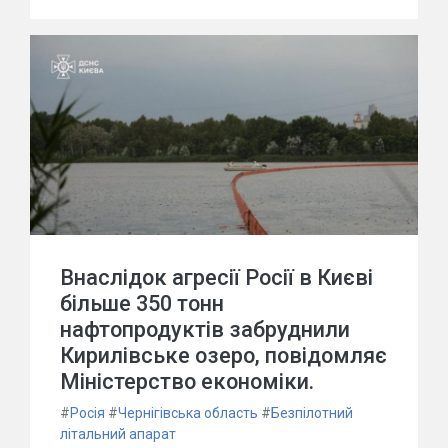
Внаслідок агресії Росії в Києві
більше 350 тонн
нафтопродуктів забруднили
Кирилівське озеро, повідомляє
Міністерство економіки.
#
Росія
#
Чернігівська область
#
Безпілотний
літальний апарат