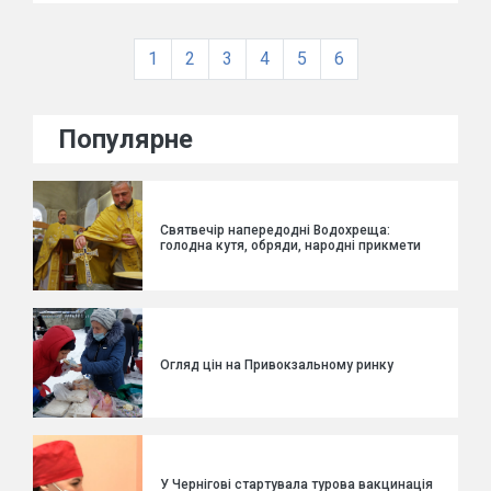
1
2
3
4
5
6
Популярне
Святвечір напередодні Водохреща:
голодна кутя, обряди, народні прикмети
Огляд цін на Привокзальному ринку
У Чернігові стартувала турова вакцинація