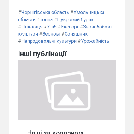
#
Чернігівська область
#
Хмельницька
область
#
тонна
#
Цукровий буряк
#
Пшениця
#
Хліб
#
Експорт
#
Зернобобові
культури
#
Зернові
#
Соняшник
#
Непродовольчі культури
#
Урожайність
Інші публікації
Наші за кордоном