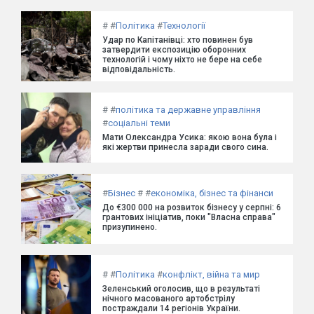
#
#
Політика
#
Технології
Удар по Капітанівці: хто повинен був
затвердити експозицію оборонних
технологій і чому ніхто не бере на себе
відповідальність.
#
#
політика та державне управління
#
соціальні теми
Мати Олександра Усика: якою вона була і
які жертви принесла заради свого сина.
#
Бізнес
#
#
економіка, бізнес та фінанси
До €300 000 на розвиток бізнесу у серпні: 6
грантових ініціатив, поки "Власна справа"
призупинено.
#
#
Політика
#
конфлікт, війна та мир
Зеленський оголосив, що в результаті
нічного масованого артобстрілу
постраждали 14 регіонів України.