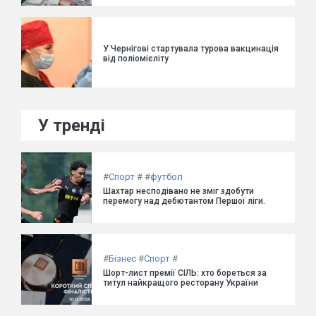
У Чернігові стартувала турова вакцинація
від поліомієліту
У тренді
#
Спорт
#
#
футбол
Шахтар несподівано не зміг здобути
перемогу над дебютантом Першої ліги.
#
Бізнес
#
Спорт
#
Шорт-лист премії СІЛЬ: хто бореться за
титул найкращого ресторану України