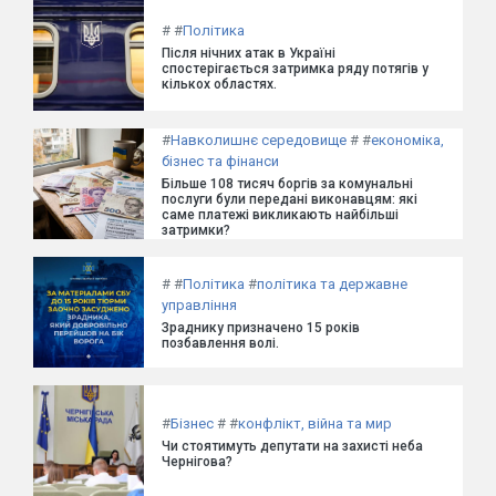
#
#
Політика
Після нічних атак в Україні
спостерігається затримка ряду потягів у
кількох областях.
#
Навколишнє середовище
#
#
економіка,
бізнес та фінанси
Більше 108 тисяч боргів за комунальні
послуги були передані виконавцям: які
саме платежі викликають найбільші
затримки?
#
#
Політика
#
політика та державне
управління
Зраднику призначено 15 років
позбавлення волі.
#
Бізнес
#
#
конфлікт, війна та мир
Чи стоятимуть депутати на захисті неба
Чернігова?