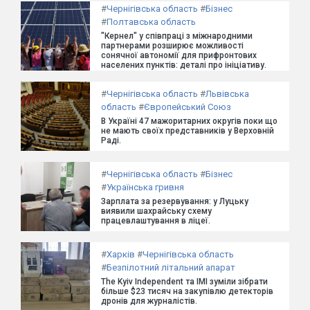
#
Чернігівська область
#
Бізнес
#
Полтавська область
"Кернел" у співпраці з міжнародними
партнерами розширює можливості
сонячної автономії для прифронтових
населених пунктів: деталі про ініціативу.
#
Чернігівська область
#
Львівська
область
#
Європейський Союз
В Україні 47 мажоритарних округів поки що
не мають своїх представників у Верховній
Раді.
#
Чернігівська область
#
Бізнес
#
Українська гривня
Зарплата за резервування: у Луцьку
виявили шахрайську схему
працевлаштування в ліцеї.
#
Харків
#
Чернігівська область
#
Безпілотний літальний апарат
The Kyiv Independent та ІМІ зуміли зібрати
більше $23 тисяч на закупівлю детекторів
дронів для журналістів.