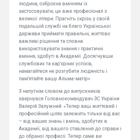
людина, озброєна вмінням їх
застосовувати, це вже професіонал з
великої літери. Прагніть скрізь у своїй
подальшій службі на благо Української
держави приймати правильні, життєво
важливі рішення та сповна
використовувати знання і практичні
вміння, здобуті в Академії. Досягнувши
службових та кар’єрних успіхів,
намагайтеся не розгубити людяність і
пам’ятайте вашу Альма-матір».
З напутнім словом до випускників
звернувся Головнокомандувач ЗС України
Валерій Залужний: «Тепер ваш життєвий і
професійний шлях залежить тільки від вас
– від ваших знань і вмінь, здобутих в
Академії, від вашого ставлення до справи і
до обраної професії. Тепер саме ви