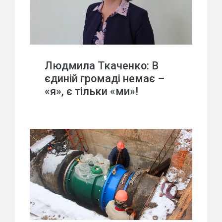
Людмила Ткаченко: В
єдиній громаді немає –
«я», є тільки «ми»!