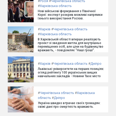
#
Росія
#
Чернігівська область
#
Харківська область
Нові військові формування з Північної
Кореї: експерт розкрив можливі напрямки
їхнього використання Росією.
#
Харків
#
Чернігівська область
#
Харківська область
В Харківській області вперше реалізують
проект зі зведення житла для внутрішньо
переміщених осіб, але ціни на будівництво
вражають, - повідомляє "Наші гроші".
#
Харків
#
Чернігівська область
#
Дніпро
Львівські університети на перших позиціях:
огляд рейтингу 100 українських вищих
навчальних закладів - Новини Твоє місто
#
Чернігівська область
#
Харківська
область
#
Дніпро
Україна швидко втрачає своїх громадян:
свіжі дані про смертність вражають.