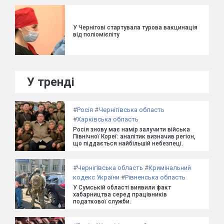
У Чернігові стартувала турова вакцинація
від поліомієліту
У тренді
#
Росія
#
Чернігівська область
#
Харківська область
Росія знову має намір залучити війська
Північної Кореї: аналітик визначив регіон,
що піддається найбільшій небезпеці.
#
Чернігівська область
#
Кримінальний
кодекс України
#
Рівненська область
У Сумській області виявили факт
хабарництва серед працівників
податкової служби.