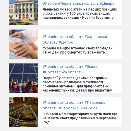
#
Харків
#
Чернігівська область
#
Дніпро
Львівські університети на перших позиціях:
огляд рейтингу 100 українських вищих
навчальних закладів - Новини Твоє місто
#
Чернігівська область
#
Харківська
область
#
Дніпро
Україна швидко втрачає своїх громадян:
свіжі дані про смертність вражають.
#
Чернігівська область
#
Бізнес
#
Полтавська область
"Кернел" у співпраці з міжнародними
партнерами розширює можливості
сонячної автономії для прифронтових
населених пунктів: деталі про ініціативу.
#
Чернігівська область
#
Львівська
область
#
Європейський Союз
В Україні 47 мажоритарних округів поки що
не мають своїх представників у Верховній
Раді.