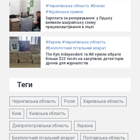
#
Чернігівська область
#
Бізнес
#
Українська гривня
Зарплата за резервування: у Луцьку
виявили шахрайську схему
працевлаштування в ліцеї.
#
Харків
#
Чернігівська область
#
Безпілотний літальний апарат
The Kyiv Independent та ІМІ зуміли зібрати
більше $23 тисяч на закупівлю детекторів
дронів для журналістів.
Теги
Чернігівська область
Росія
Харківська область
Київ
Київська область
Дніпропетровська область
Україна
Безпілотний літальний апарат
Полтавська область