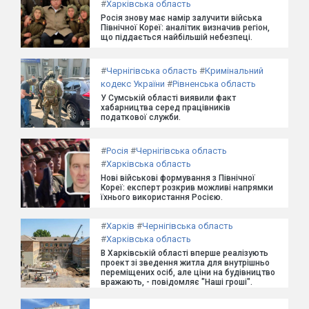
#
Харківська область
Росія знову має намір залучити війська
Північної Кореї: аналітик визначив регіон,
що піддається найбільшій небезпеці.
#
Чернігівська область
#
Кримінальний
кодекс України
#
Рівненська область
У Сумській області виявили факт
хабарництва серед працівників
податкової служби.
#
Росія
#
Чернігівська область
#
Харківська область
Нові військові формування з Північної
Кореї: експерт розкрив можливі напрямки
їхнього використання Росією.
#
Харків
#
Чернігівська область
#
Харківська область
В Харківській області вперше реалізують
проект зі зведення житла для внутрішньо
переміщених осіб, але ціни на будівництво
вражають, - повідомляє "Наші гроші".