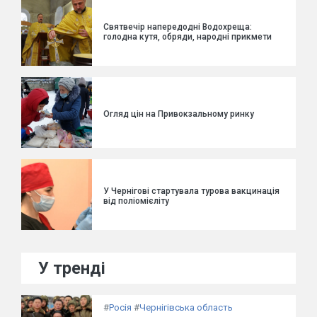
Святвечір напередодні Водохреща:
голодна кутя, обряди, народні прикмети
Огляд цін на Привокзальному ринку
У Чернігові стартувала турова вакцинація
від поліомієліту
У тренді
#
Росія
#
Чернігівська область