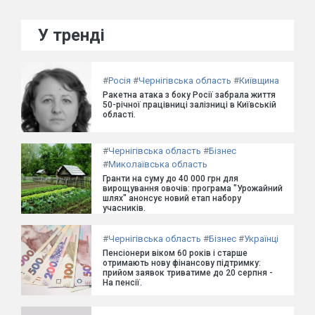
У тренді
#
Росія
#
Чернігівська область
#
Київщина
Ракетна атака з боку Росії забрала життя
50-річної працівниці залізниці в Київській
області.
#
Чернігівська область
#
Бізнес
#
Миколаївська область
Гранти на суму до 40 000 грн для
вирощування овочів: програма "Урожайний
шлях" анонсує новий етап набору
учасників.
#
Чернігівська область
#
Бізнес
#
Українці
Пенсіонери віком 60 років і старше
отримають нову фінансову підтримку:
прийом заявок триватиме до 20 серпня -
На пенсії.