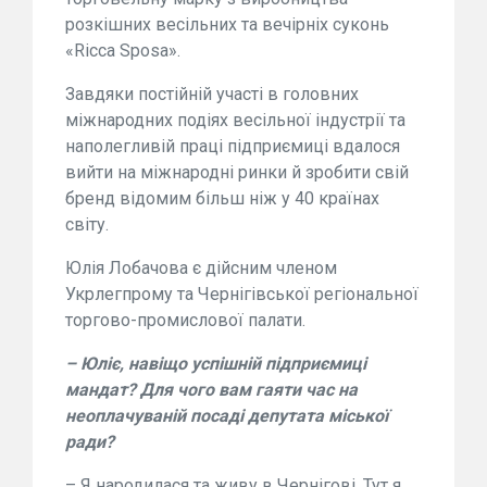
розкішних весільних та вечірніх суконь
«Ricca Sposa».
Завдяки постійній участі в головних
міжнародних подіях весільної індустрії та
наполегливій праці підприємиці вдалося
вийти на міжнародні ринки й зробити свій
бренд відомим більш ніж у 40 країнах
світу.
Юлія Лобачова є дійсним членом
Укрлегпрому та Чернігівської регіональної
торгово-промислової палати.
– Юліє, навіщо успішній підприємиці
мандат? Для чого вам гаяти час на
неоплачуваній посаді депутата міської
ради?
– Я народилася та живу в Чернігові. Тут я