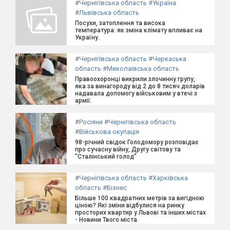
#
Чернігівська область
#
Україна
#
Львівська область
Посухи, затоплення та висока
температура: як зміна клімату впливає на
Україну.
#
Чернігівська область
#
Черкаська
область
#
Миколаївська область
Правоохоронці викрили злочинну групу,
яка за винагороду від 2 до 8 тисяч доларів
надавала допомогу військовим у втечі з
армії.
#
Росіяни
#
Чернігівська область
#
Військова окупація
98-річний свідок Голодомору розповідає
про сучасну війну, Другу світову та
"Сталінський голод"
#
Чернігівська область
#
Харківська
область
#
Бізнес
Більше 100 квадратних метрів за вигідною
ціною? Які зміни відбулися на ринку
просторих квартир у Львові та інших містах
- Новини Твого міста.