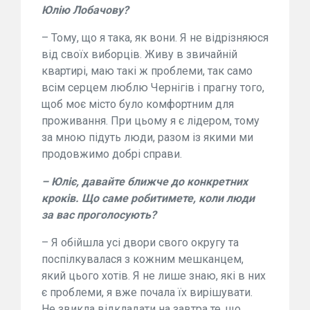
Юлію Лобачову?
– Тому, що я така, як вони. Я не відрізняюся
від своїх виборців. Живу в звичайній
квартирі, маю такі ж проблеми, так само
всім серцем люблю Чернігів і прагну того,
щоб моє місто було комфортним для
проживання. При цьому я є лідером, тому
за мною підуть люди, разом із якими ми
продовжимо добрі справи.
– Юліє, давайте ближче до конкретних
кроків. Що саме робитимете, коли люди
за вас проголосують?
– Я обійшла усі двори свого округу та
поспілкувалася з кожним мешканцем,
який цього хотів. Я не лише знаю, які в них
є проблеми, я вже почала їх вирішувати.
Не звикла відкладати на завтра те, що