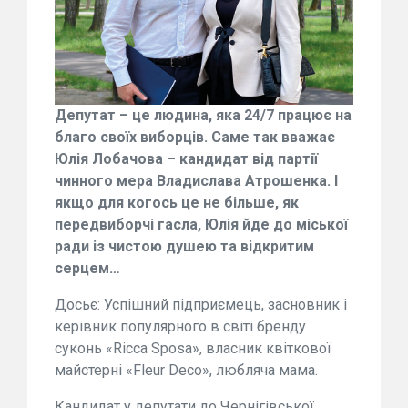
Депутат – це людина, яка 24/7 працює на
благо своїх виборців. Саме так вважає
Юлія Лобачова – кандидат від партії
чинного мера Владислава Атрошенка. І
якщо для когось це не більше, як
передвиборчі гасла, Юлія йде до міської
ради із чистою душею та відкритим
серцем…
Досьє: Успішний підприємець, засновник і
керівник популярного в світі бренду
суконь «Ricca Sposa», власник квіткової
майстерні «Fleur Deco», любляча мама.
Кандидат у депутати до Чернігівської