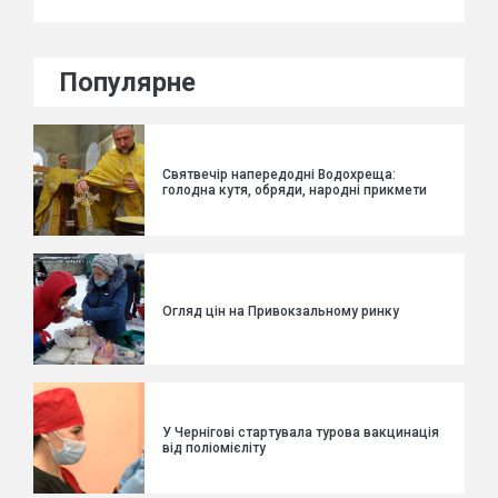
Популярне
Святвечір напередодні Водохреща:
голодна кутя, обряди, народні прикмети
Огляд цін на Привокзальному ринку
У Чернігові стартувала турова вакцинація
від поліомієліту