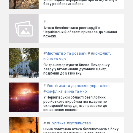
боку російських військ.
#
Атака безпілотника росгвардії в
Чернігівській області призвела до значної
пожежі.
#
Мистецтво та розваги
#
#
конфлікт,
війна та мир
Як трансформувати Києво-Печерську
лавру у вітчизняний духовний центр,
подібний до Ватикану.
#
#
політика та державне управління
#
конфлікт, війна та мир
У Чернігівській області безпілотник
російського виробництва вдарив по
складській споруді, що призвело до
виникнення пожежі.
#
#
Політика
#
суспільство
Нічна повітряна атака безпілотників з боку