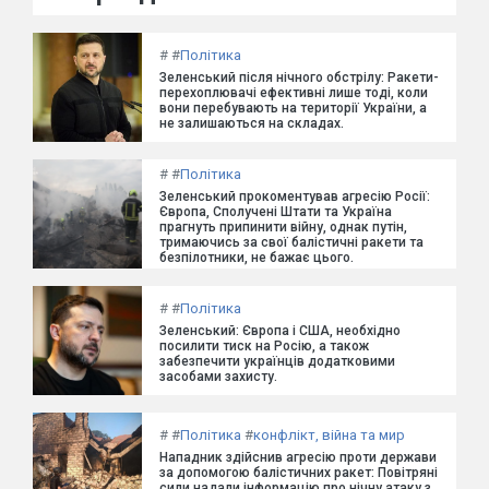
#
#
Політика
Зеленський після нічного обстрілу: Ракети-
перехоплювачі ефективні лише тоді, коли
вони перебувають на території України, а
не залишаються на складах.
#
#
Політика
Зеленський прокоментував агресію Росії:
Європа, Сполучені Штати та Україна
прагнуть припинити війну, однак путін,
тримаючись за свої балістичні ракети та
безпілотники, не бажає цього.
#
#
Політика
Зеленський: Європа і США, необхідно
посилити тиск на Росію, а також
забезпечити українців додатковими
засобами захисту.
#
#
Політика
#
конфлікт, війна та мир
Нападник здійснив агресію проти держави
за допомогою балістичних ракет: Повітряні
сили надали інформацію про нічну атаку з