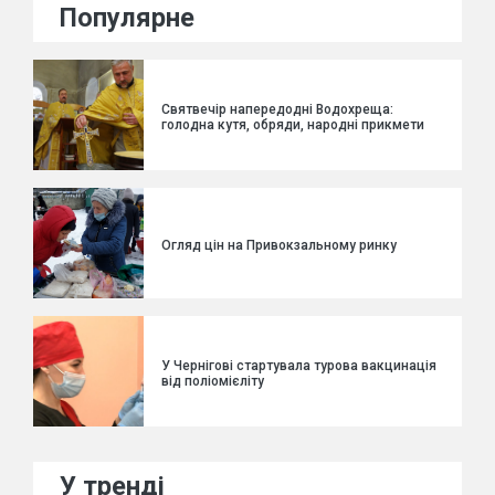
Популярне
Святвечір напередодні Водохреща:
голодна кутя, обряди, народні прикмети
Огляд цін на Привокзальному ринку
У Чернігові стартувала турова вакцинація
від поліомієліту
У тренді