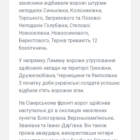
захисники відбивали ворожі штурми
неподалік Синьківки, Колісниківки,
Торського, Загризового та Лозової.
Неподалік Голубівки, Степової
Новоселівки, Новоосинового,
Берестового, Тернів тривають 12
боєзіткнень.
У напрямку Лиману вороже угруповання
здійснило напади на території Греківки,
Дружелюбівки, Чернещини та Ямполівки.
З початку доби українські солдати успішно
відбили п’ять ворожих атак.
На Сіверському фронті ворог здійснив
наступальні дії в околицях населених
пунктів Білогорівка, Верхньокам'янське,
Званівка та Івано-Дар'ївка. Він також
провів авіаудари, використавши чотири