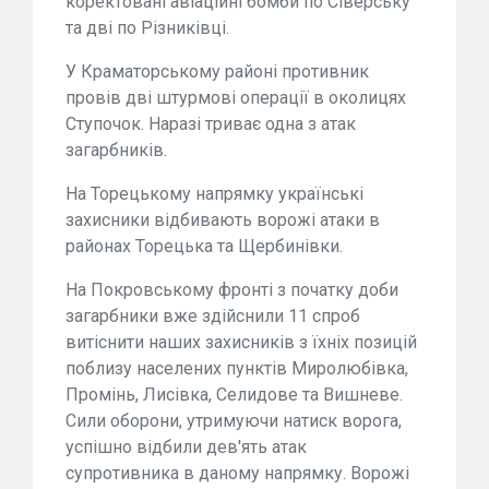
коректовані авіаційні бомби по Сіверську
та дві по Різниківці.
У Краматорському районі противник
провів дві штурмові операції в околицях
Ступочок. Наразі триває одна з атак
загарбників.
На Торецькому напрямку українські
захисники відбивають ворожі атаки в
районах Торецька та Щербинівки.
На Покровському фронті з початку доби
загарбники вже здійснили 11 спроб
витіснити наших захисників з їхніх позицій
поблизу населених пунктів Миролюбівка,
Промінь, Лисівка, Селидове та Вишневе.
Сили оборони, утримуючи натиск ворога,
успішно відбили дев'ять атак
супротивника в даному напрямку. Ворожі