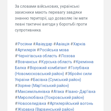
За словами військових, українські
захисники мають перевагу завдяки
знанню території, що дозволяє їм мати
певні тактичні вигоди у боротьбі проти
супротивника.
#
Росіяни
#
Авіаудар
#
Авіація
#
Харків
#
Артилерія
#
Російська мова
#
Чернігівська область
#
Лозова
#
Вовчанськ
#
Курська область
#
Кремінна
Балка
#
Ворожий комбатант
#
Голубівка
(Новомосковський район)
#
Збройні сили
України
#
Басівка (Сумський район)
#
Зоряне (Мар'їнський район)
#
Максимільянівка
#
Атака
#
Івано-Дар'ївка
#
Миролюбівка (Покровський район)
#
Новоселидівка
#
Артилерійський вогонь
#
Журавка (Варвинський район)