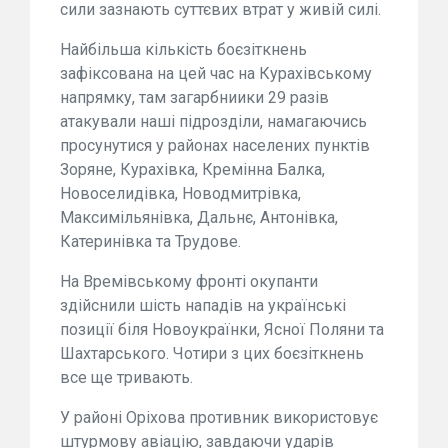
сили зазнають суттєвих втрат у живій силі.
Найбільша кількість боєзіткнень
зафіксована на цей час на Курахівському
напрямку, там загарбниики 29 разів
атакували наші підрозділи, намагаючись
просунутися у районах населених пунктів
Зоряне, Курахівка, Кремінна Балка,
Новоселидівка, Новодмитрівка,
Максимільянівка, Дальнє, Антонівка,
Катеринівка та Трудове.
На Времівському фронті окупанти
здійснили шість нападів на українські
позиції біля Новоукраїнки, Ясної Поляни та
Шахтарського. Чотири з цих боєзіткнень
все ще тривають.
У районі Оріхова противник використовує
штурмову авіацію, завдаючи ударів