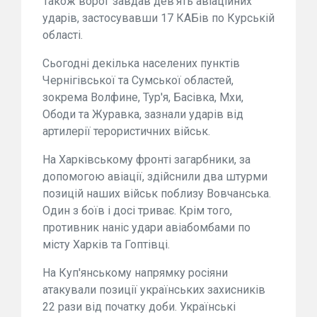
Також ворог завдав дев'ять авіаційних
ударів, застосувавши 17 КАБів по Курській
області.
Сьогодні декілька населених пунктів
Чернігівської та Сумської областей,
зокрема Волфине, Тур'я, Басівка, Мхи,
Ободи та Журавка, зазнали ударів від
артилерії терористичних військ.
На Харківському фронті загарбники, за
допомогою авіації, здійснили два штурми
позицій наших військ поблизу Вовчанська.
Один з боїв і досі триває. Крім того,
противник наніс удари авіабомбами по
місту Харків та Гоптівці.
На Куп'янському напрямку росіяни
атакували позиції українських захисників
22 рази від початку доби. Українські