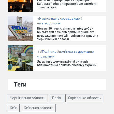
Російської Федерації на територію
Київської області призвела до загибелі
трьох людей.
#
Навколишнє середовище
#
#
метеорологія
Більше 20 годин, а часом і цілу добу -
військовий розкрив причини значного
подовження часу дії повітряних тривог у
Чернігівській області.
#
#
Політика
#
політика та державне
управління
Як зміни в демографічній ситуації
впливають на освітню систему України
Теги
Чернігівська область
Росія
Харківська область
Київ
Київська область