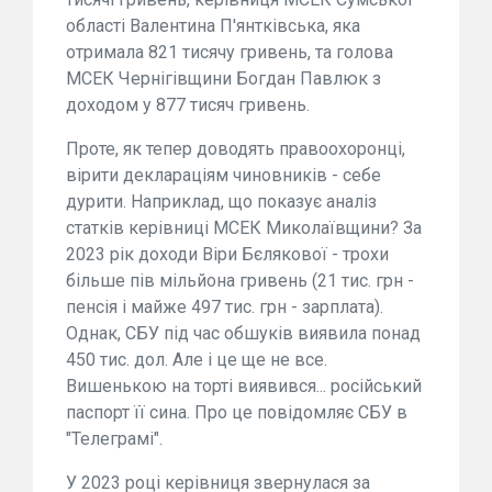
області Валентина П'янтківська, яка
отримала 821 тисячу гривень, та голова
МСЕК Чернігівщини Богдан Павлюк з
доходом у 877 тисяч гривень.
Проте, як тепер доводять правоохоронці,
вірити деклараціям чиновників - себе
дурити. Наприклад, що показує аналіз
статків керівниці МСЕК Миколаївщини? За
2023 рік доходи Віри Бєлякової - трохи
більше пів мільйона гривень (21 тис. грн -
пенсія і майже 497 тис. грн - зарплата).
Однак, СБУ під час обшуків виявила понад
450 тис. дол. Але і це ще не все.
Вишенькою на торті виявився... російський
паспорт її сина. Про це повідомляє СБУ в
"Телеграмі".
У 2023 році керівниця звернулася за