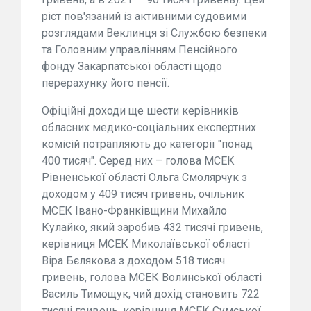
ріст пов'язаний із активними судовими
розглядами Веклинця зі Службою безпеки
та Головним управлінням Пенсійного
фонду Закарпатської області щодо
перерахунку його пенсії.
Офіційні доходи ще шести керівників
обласних медико-соціальних експертних
комісій потрапляють до категорії "понад
400 тисяч". Серед них – голова МСЕК
Рівненської області Ольга Смолярчук з
доходом у 409 тисяч гривень, очільник
МСЕК Івано-Франківщини Михайло
Кулайко, який заробив 432 тисячі гривень,
керівниця МСЕК Миколаївської області
Віра Бєлякова з доходом 518 тисяч
гривень, голова МСЕК Волинської області
Василь Тимощук, чий дохід становить 722
тисячі гривень, керівниця МСЕК Сумської