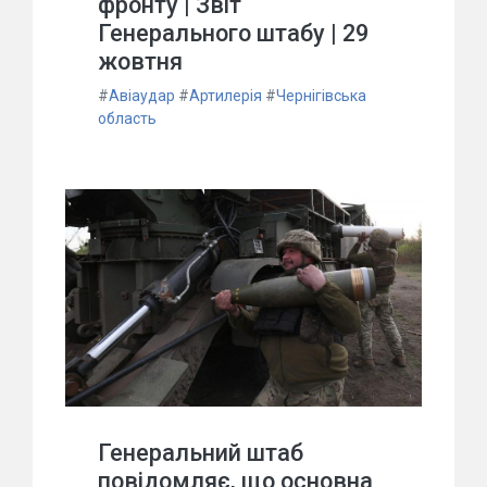
фронту | Звіт
Генерального штабу | 29
жовтня
#
Авіаудар
#
Артилерія
#
Чернігівська
область
Генеральний штаб
повідомляє, що основна