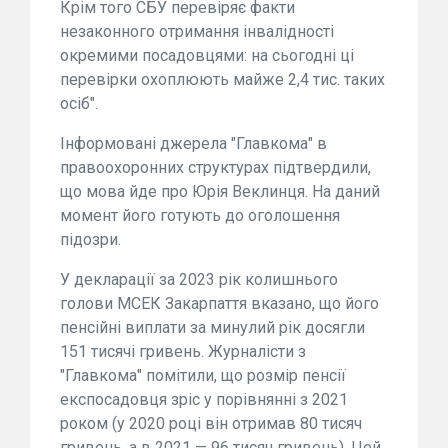
Крім того СБУ перевіряє факти
незаконного отримання інвалідності
окремими посадовцями: на сьогодні ці
перевірки охоплюють майже 2,4 тис. таких
осіб".
Інформовані джерела "Главкома" в
правоохоронних структурах підтвердили,
що мова йде про Юрія Веклинця. На даний
момент його готують до оголошення
підозри.
У декларації за 2023 рік колишнього
голови МСЕК Закарпаття вказано, що його
пенсійні виплати за минулий рік досягли
151 тисячі гривень. Журналісти з
"Главкома" помітили, що розмір пенсії
експосадовця зріс у порівнянні з 2021
роком (у 2020 році він отримав 80 тисяч
гривень, а в 2021 — 96 тисяч гривень). Цей