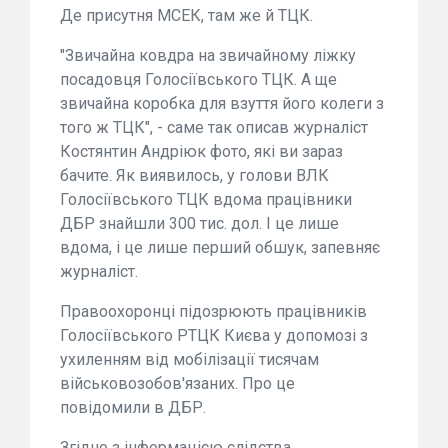
Де присутня МСЕК, там же й ТЦК.
"Звичайна ковдра на звичайному ліжку
посадовця Голосіївського ТЦК. А ще
звичайна коробка для взуття його колеги з
того ж ТЦК", - саме так описав журналіст
Костянтин Андріюк фото, які ви зараз
бачите. Як виявилось, у голови ВЛК
Голосіївського ТЦК вдома працівники
ДБР знайшли 300 тис. дол. І це лише
вдома, і це лише перший обшук, запевняє
журналіст.
Правоохоронці підозрюють працівників
Голосіївського РТЦК Києва у допомозі з
ухиленням від мобілізації тисячам
військовозобов'язаних. Про це
повідомили в ДБР.
Згідно з інформацією слідства,