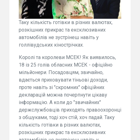
Таку кількість готівки в різних валютах,
розкішних прикрас та ексклюзивних
автомобілів не зустрінеш навіть у
голлівудських кінострічках.
Королі та королеви МСЕК! Як виявилось,
18 із 25 голів обласних МСЕК - офіційно
мільйонери. Посадовцям, звичайно,
вдається приховувати тіньові доходи,
проте навіть зі "скромних" офіційних
декларацій можна почерпнути цікаву
інформацію. А коли до "звичайних"
держслужбовців приходять правоохоронці
з обшуками, тоді хоч стій, хоч падай. Таку
кількість готівки в різних валютах,
розкішних прикрас та ексклюзивних
автомобілів не зустрінеш навіть у