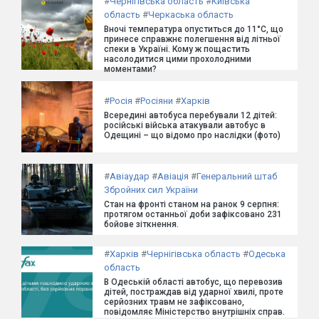
#
Чернігівська область
#
Київська
область
#
Черкаська область
Вночі температура опуститься до 11°C, що
принесе справжнє полегшення від літньої
спеки в Україні. Кому ж пощастить
насолодитися цими прохолодними
моментами?
#
Росія
#
Росіяни
#
Харків
Всередині автобуса перебували 12 дітей:
російські війська атакували автобус в
Одещині – що відомо про наслідки (фото)
#
Авіаудар
#
Авіація
#
Генеральний штаб
Збройних сил України
Стан на фронті станом на ранок 9 серпня:
протягом останньої доби зафіксовано 231
бойове зіткнення.
#
Харків
#
Чернігівська область
#
Одеська
область
В Одеській області автобус, що перевозив
дітей, постраждав від ударної хвилі, проте
серйозних травм не зафіксовано,
повідомляє Міністерство внутрішніх справ.