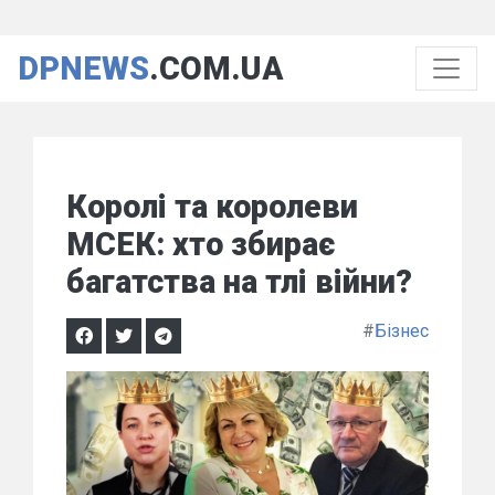
DPNEWS
.COM.UA
Королі та королеви
МСЕК: хто збирає
багатства на тлі війни?
#
Бізнес