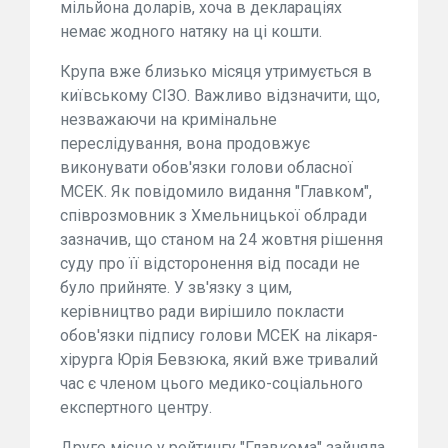
мільйона доларів, хоча в деклараціях
немає жодного натяку на ці кошти.
Крупа вже близько місяця утримується в
київському СІЗО. Важливо відзначити, що,
незважаючи на кримінальне
переслідування, вона продовжує
виконувати обов'язки голови обласної
МСЕК. Як повідомило видання "Главком",
співрозмовник з Хмельницької облради
зазначив, що станом на 24 жовтня рішення
суду про її відсторонення від посади не
було прийняте. У зв'язку з цим,
керівництво ради вирішило покласти
обов'язки підпису голови МСЕК на лікаря-
хірурга Юрія Бевзюка, який вже тривалий
час є членом цього медико-соціального
експертного центру.
Друге місце у рейтингу "Главкома" зайняла