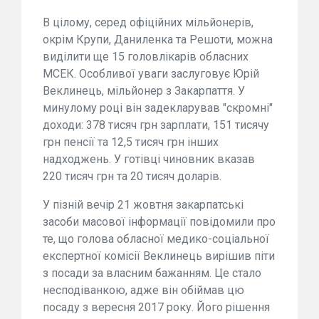
В цілому, серед офіційних мільйонерів,
окрім Крупи, Даниленка та Решоти, можна
виділити ще 15 головлікарів обласних
МСЕК. Особливої уваги заслуговує Юрій
Веклинець, мільйонер з Закарпаття. У
минулому році він задекларував "скромні"
доходи: 378 тисяч грн зарплати, 151 тисячу
грн пенсії та 12,5 тисяч грн інших
надходжень. У готівці чиновник вказав
220 тисяч грн та 20 тисяч доларів.
У пізній вечір 21 жовтня закарпатські
засоби масової інформації повідомили про
те, що голова обласної медико-соціальної
експертної комісії Веклинець вирішив піти
з посади за власним бажанням. Це стало
несподіванкою, адже він обіймав цю
посаду з вересня 2017 року. Його рішення