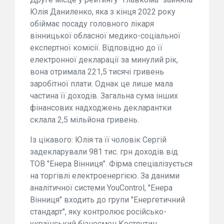
Юлія Даниленко, яка з кінця 2022 року
обіймає посаду головного лікаря
вінницької обласної медико-соціальної
експертної комісії. Відповідно до її
електронної декларації за минулий рік,
вона отримала 221,5 тисячі гривень
заробітної плати. Однак це лише мала
частина її доходів. Загальна сума інших
фінансових надходжень декларантки
склала 2,5 мільйона гривень.
Із цікавого: Юлія та її чоловік Сергій
задекларували 981 тис. грн доходів від
ТОВ "Енера Вінниця". Фірма спеціалізується
на торгівлі електроенергією. За даними
аналітичної системи YouControl, "Енера
Вінниця" входить до групи "Енергетичний
стандарт", яку контролює російсько-
український бізнесмен Костянтин