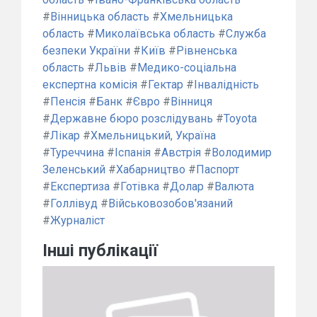
#
Вінницька область
#
Хмельницька
область
#
Миколаївська область
#
Служба
безпеки України
#
Київ
#
Рівненська
область
#
Львів
#
Медико-соціальна
експертна комісія
#
Гектар
#
Інвалідність
#
Пенсія
#
Банк
#
Євро
#
Вінниця
#
Державне бюро розслідувань
#
Toyota
#
Лікар
#
Хмельницький, Україна
#
Туреччина
#
Іспанія
#
Австрія
#
Володимир
Зеленський
#
Хабарництво
#
Паспорт
#
Експертиза
#
Готівка
#
Долар
#
Валюта
#
Голлівуд
#
Військовозобов'язаний
#
Журналіст
Інші публікації