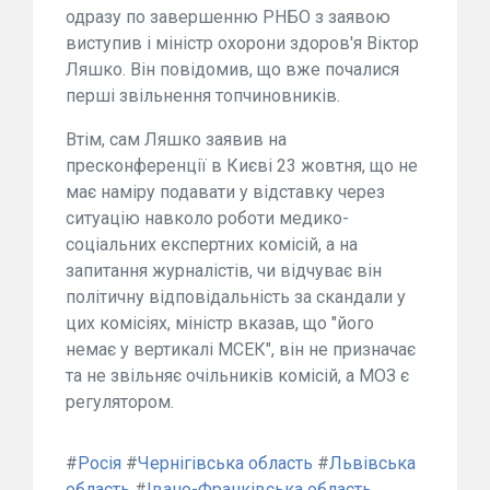
одразу по завершенню РНБО з заявою
виступив і міністр охорони здоров'я Віктор
Ляшко. Він повідомив, що вже почалися
перші звільнення топчиновників.
Втім, сам Ляшко заявив на
пресконференції в Києві 23 жовтня, що не
має наміру подавати у відставку через
ситуацію навколо роботи медико-
соціальних експертних комісій, а на
запитання журналістів, чи відчуває він
політичну відповідальність за скандали у
цих комісіях, міністр вказав, що "його
немає у вертикалі МСЕК", він не призначає
та не звільняє очільників комісій, а МОЗ є
регулятором.
#
Росія
#
Чернігівська область
#
Львівська
область
#
Івано-Франківська область