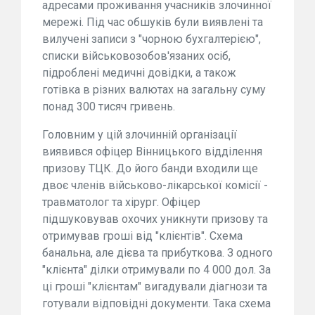
адресами проживання учасників злочинної
мережі. Під час обшуків були виявлені та
вилучені записи з "чорною бухгалтерією",
списки військовозобов'язаних осіб,
підроблені медичні довідки, а також
готівка в різних валютах на загальну суму
понад 300 тисяч гривень.
Головним у цій злочинній організації
виявився офіцер Вінницького відділення
призову ТЦК. До його банди входили ще
двоє членів військово-лікарської комісії -
травматолог та хірург. Офіцер
підшуковував охочих уникнути призову та
отримував гроші від "клієнтів". Схема
банальна, але дієва та прибуткова. З одного
"клієнта" ділки отримували по 4 000 дол. За
ці гроші "клієнтам" вигадували діагнози та
готували відповідні документи. Така схема