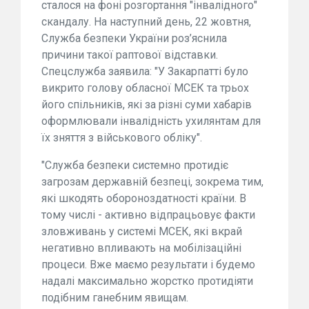
сталося на фоні розгортання "інвалідного"
скандалу. На наступний день, 22 жовтня,
Служба безпеки України роз’яснила
причини такої раптової відставки.
Спецслужба заявила: "У Закарпатті було
викрито голову обласної МСЕК та трьох
його спільників, які за різні суми хабарів
оформлювали інвалідність ухилянтам для
їх зняття з військового обліку".
"Служба безпеки системно протидіє
загрозам державній безпеці, зокрема тим,
які шкодять обороноздатності країни. В
тому числі - активно відпрацьовує факти
зловживань у системі МСЕК, які вкрай
негативно впливають на мобілізаційні
процеси. Вже маємо результати і будемо
надалі максимально жорстко протидіяти
подібним ганебним явищам.