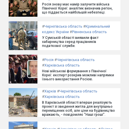
Росія знову має намір залучити війська
Північної Кореї: аналітик визначив регіон,
що піддається найбільшій небезпеці.
#
Чернігівська область
#
Кримінальний
кодекс України
#
Рівненська область
У Сумській області виявили факт
хабарництва серед працівників
податкової служби.
#
Росія
#
Чернігівська область
#
Харківська область
Нові військові формування з Північної
Кореї: експерт розкрив можливі напрямки
їхнього використання Росією.
#
Харків
#
Чернігівська область
#
Харківська область
В Харківській області вперше реалізують
проект зі зведення житла для внутрішньо
переміщених осіб, але ціни на будівництво
вражають, - повідомляє "Наші гроші".