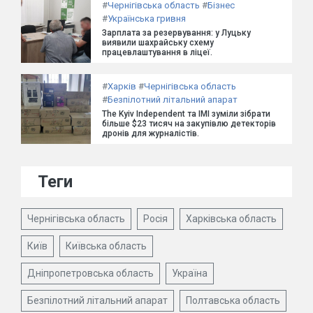
#
Чернігівська область
#
Бізнес
#
Українська гривня
Зарплата за резервування: у Луцьку
виявили шахрайську схему
працевлаштування в ліцеї.
#
Харків
#
Чернігівська область
#
Безпілотний літальний апарат
The Kyiv Independent та ІМІ зуміли зібрати
більше $23 тисяч на закупівлю детекторів
дронів для журналістів.
Теги
Чернігівська область
Росія
Харківська область
Київ
Київська область
Дніпропетровська область
Україна
Безпілотний літальний апарат
Полтавська область