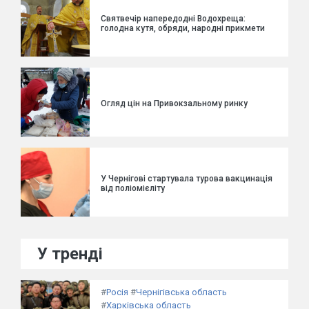
Святвечір напередодні Водохреща:
голодна кутя, обряди, народні прикмети
Огляд цін на Привокзальному ринку
У Чернігові стартувала турова вакцинація
від поліомієліту
У тренді
#
Росія
#
Чернігівська область
#
Харківська область