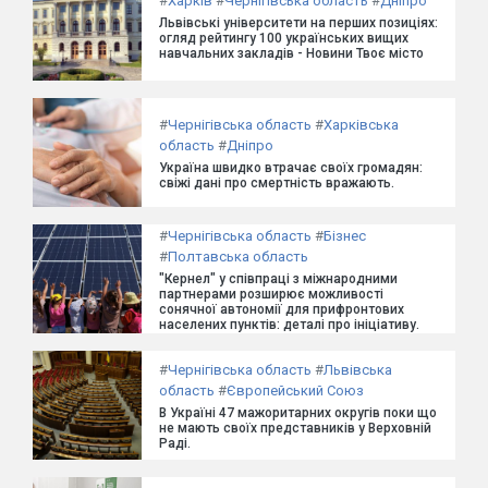
#
Харків
#
Чернігівська область
#
Дніпро
Львівські університети на перших позиціях:
огляд рейтингу 100 українських вищих
навчальних закладів - Новини Твоє місто
#
Чернігівська область
#
Харківська
область
#
Дніпро
Україна швидко втрачає своїх громадян:
свіжі дані про смертність вражають.
#
Чернігівська область
#
Бізнес
#
Полтавська область
"Кернел" у співпраці з міжнародними
партнерами розширює можливості
сонячної автономії для прифронтових
населених пунктів: деталі про ініціативу.
#
Чернігівська область
#
Львівська
область
#
Європейський Союз
В Україні 47 мажоритарних округів поки що
не мають своїх представників у Верховній
Раді.