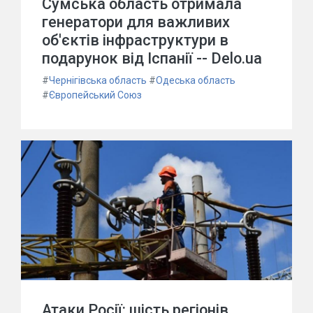
Сумська область отримала
генератори для важливих
об'єктів інфраструктури в
подарунок від Іспанії -- Delo.ua
#
Чернігівська область
#
Одеська область
#
Європейський Союз
Атаки Росії: шість регіонів