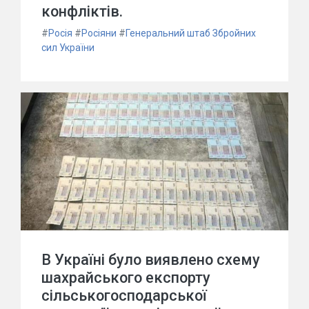
конфліктів.
#
Росія
#
Росіяни
#
Генеральний штаб Збройних
сил України
В Україні було виявлено схему
шахрайського експорту
сільськогосподарської