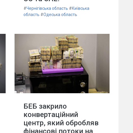
#
Чернігівська область
#
Київська
область
#
Одеська область
БЕБ закрило
конвертаційний
центр, який обробляв
фінансові потоки на