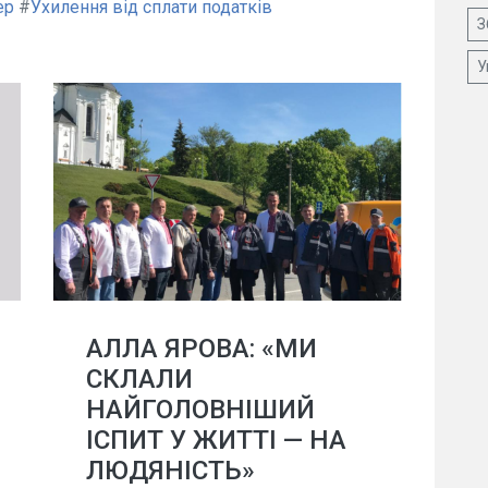
ер
#
Ухилення від сплати податків
З
У
АЛЛА ЯРОВА: «МИ
СКЛАЛИ
НАЙГОЛОВНІШИЙ
ІСПИТ У ЖИТТІ — НА
ЛЮДЯНІСТЬ»