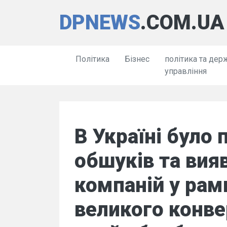
DPNEWS
.COM.UA
Політика
Бізнес
політика та дер
управління
В Україні було
обшуків та вия
компаній у рам
великого конве