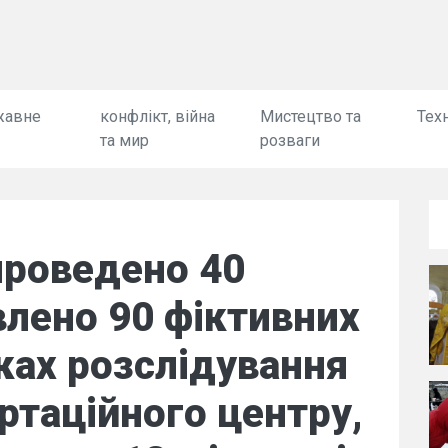
жавне
конфлікт, війна
Мистецтво та
Техн
та мир
розваги
 проведено 40
влено 90 фіктивних
ках розслідування
ртаційного центру,