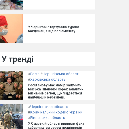
У Чернігові стартувала турова
вакцинація від поліомієліту
У тренді
#
Росія
#
Чернігівська область
#
Харківська область
Росія знову має намір залучити
війська Північної Кореї: аналітик
визначив регіон, що піддається
найбільшій небезпеці.
#
Чернігівська область
#
Кримінальний кодекс України
#
Рівненська область
У Сумській області виявили факт
хабарництва серед працівників