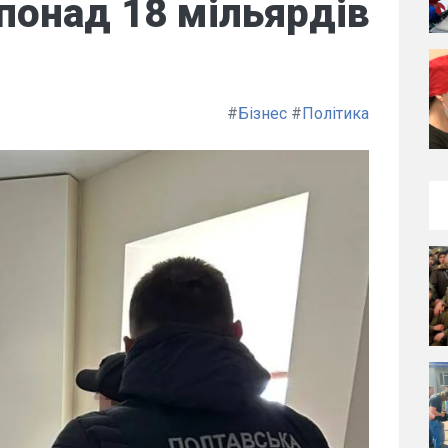
понад 18 мільярдів
#
Бізнес
#
Політика