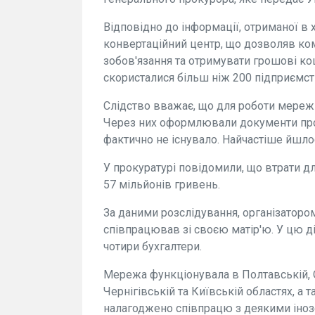
Відповідно до інформації, отриманої в х
конвертаційний центр, що дозволяв ко
зобов'язання та отримувати грошові к
скористалися більш ніж 200 підприємст
Слідство вважає, що для роботи мережі
Через них оформлювали документи про 
фактично не існувало. Найчастіше йшлос
У прокуратурі повідомили, що втрати 
57 мільйонів гривень.
За даними розслідування, організаторо
співпрацював зі своєю матір'ю. У цю ді
чотири бухгалтери.
Мережа функціонувала в Полтавській, О
Чернігівській та Київській областях, а 
налагоджено співпрацю з деякими іно