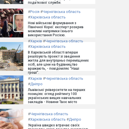
податкової служби.
#
Росія
#
Чернігівська область
#
Харківська область
Нові військові формування з
Північної Кореї: експерт розкрив
можливі напрямки їхнього
використання Росією.
#
Харків
#
Чернігівська область
#
Харківська область
В Харківській області вперше
реалізують проект зі зведення
житла для внутрішньо переміщених
осіб, але ціни на будівництво
вражають, - повідомляє "Наші
гроші".
#
Харків
#
Чернігівська область
#
Дніпро
Львівські університети на перших
позиціях: огляд рейтингу 100
українських вищих навчальних
закладів - Новини Твоє місто
#
Чернігівська область
#
Харківська область
#
Дніпро
Україна швидко втрачає своїх