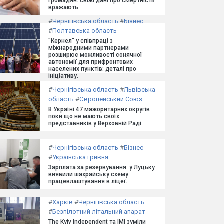
громадян: свіжі дані про смертність
вражають.
#
Чернігівська область
#
Бізнес
#
Полтавська область
"Кернел" у співпраці з
міжнародними партнерами
розширює можливості сонячної
автономії для прифронтових
населених пунктів: деталі про
ініціативу.
#
Чернігівська область
#
Львівська
область
#
Європейський Союз
В Україні 47 мажоритарних округів
поки що не мають своїх
представників у Верховній Раді.
#
Чернігівська область
#
Бізнес
#
Українська гривня
Зарплата за резервування: у Луцьку
виявили шахрайську схему
працевлаштування в ліцеї.
#
Харків
#
Чернігівська область
#
Безпілотний літальний апарат
The Kyiv Independent та ІМІ зуміли