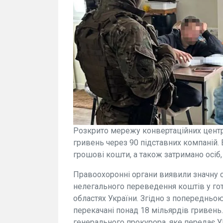
Розкрито мережу конвертаційних центрі
гривень через 90 підставних компаній.
грошові кошти, а також затримано осіб, 
Правоохоронні органи виявили значну с
нелегального переведення коштів у готі
областях України. Згідно з попереднь
перекачані понад 18 мільярдів гривень
генерального прокурора, яке передає У