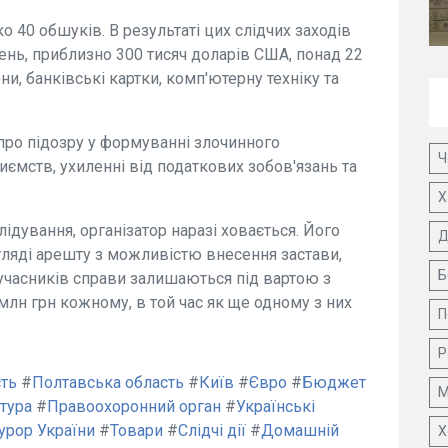
 40 обшуків. В результаті цих слідчих заходів
ень, приблизно 300 тисяч доларів США, понад 22
они, банківські картки, комп'ютерну техніку та
 про підозру у формуванні злочинного
Ч
иємств, ухиленні від податкових зобов'язань та
Х
ідування, організатор наразі ховається. Його
Д
игляді арешту з можливістю внесення застави,
Б
учасників справи залишаються під вартою з
лн грн кожному, в той час як ще одному з них
П
Р
сть
#
Полтавська область
#
Київ
#
Євро
#
Бюджет
М
тура
#
Правоохоронний орган
#
Українські
урор України
#
Товари
#
Слідчі дії
#
Домашній
Х