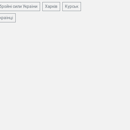
бройні сили України
Харків
Курськ
країнці