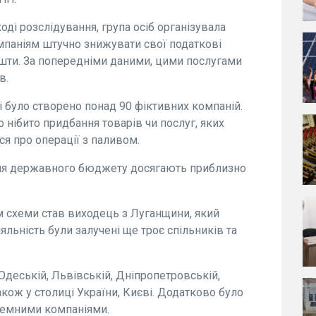
оді розслідування, група осіб організувала
мпаніям штучно знижувати свої податкові
ошти. За попередніми даними, цими послугами
в.
 було створено понад 90 фіктивних компаній.
нібито придбання товарів чи послуг, яких
я про операції з паливом.
для державного бюджету досягають приблизно
м схеми став виходець з Луганщини, який
яльність були залучені ще троє спільників та
деській, Львівській, Дніпропетровській,
також у столиці України, Києві. Додатково було
земними компаніями.