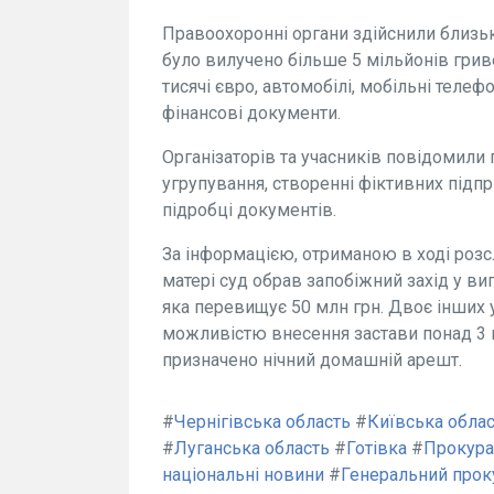
Правоохоронні органи здійснили близько
було вилучено більше 5 мільйонів грив
тисячі євро, автомобілі, мобільні телеф
фінансові документи.
Організаторів та учасників повідомили
угрупування, створенні фіктивних підпр
підробці документів.
За інформацією, отриманою в ході розсл
матері суд обрав запобіжний захід у в
яка перевищує 50 млн грн. Двоє інших 
можливістю внесення застави понад 3 м
призначено нічний домашній арешт.
#
Чернігівська область
#
Київська обла
#
Луганська область
#
Готівка
#
Прокура
національні новини
#
Генеральний прок