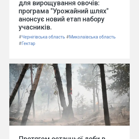
для вирощування овочів:
програма "Урожайний шлях"
анонсує новий етап набору
учасників.
#
Чернігівська область
#
Миколаївська область
#
Гектар
Протягом останньої доби в