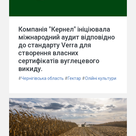
Компанія "Кернел" ініціювала
міжнародний аудит відповідно
до стандарту Verra для
створення власних
сертифікатів вуглецевого
викиду.
#
Чернігівська область
#
Гектар
#
Олійні культури