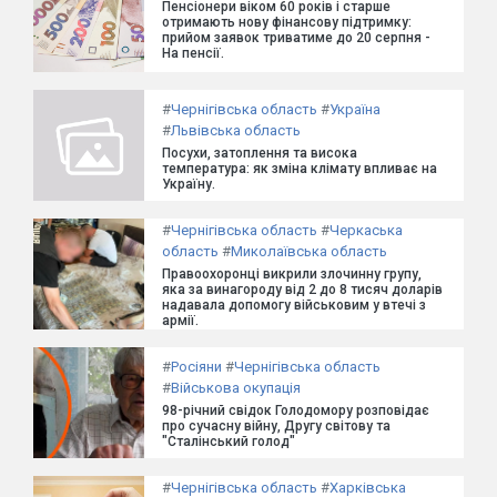
Пенсіонери віком 60 років і старше
отримають нову фінансову підтримку:
прийом заявок триватиме до 20 серпня -
На пенсії.
#
Чернігівська область
#
Україна
#
Львівська область
Посухи, затоплення та висока
температура: як зміна клімату впливає на
Україну.
#
Чернігівська область
#
Черкаська
область
#
Миколаївська область
Правоохоронці викрили злочинну групу,
яка за винагороду від 2 до 8 тисяч доларів
надавала допомогу військовим у втечі з
армії.
#
Росіяни
#
Чернігівська область
#
Військова окупація
98-річний свідок Голодомору розповідає
про сучасну війну, Другу світову та
"Сталінський голод"
#
Чернігівська область
#
Харківська