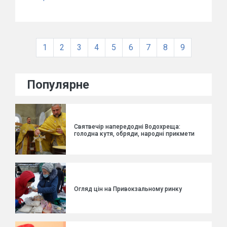
1
2
3
4
5
6
7
8
9
Популярне
Святвечір напередодні Водохреща:
голодна кутя, обряди, народні прикмети
Огляд цін на Привокзальному ринку