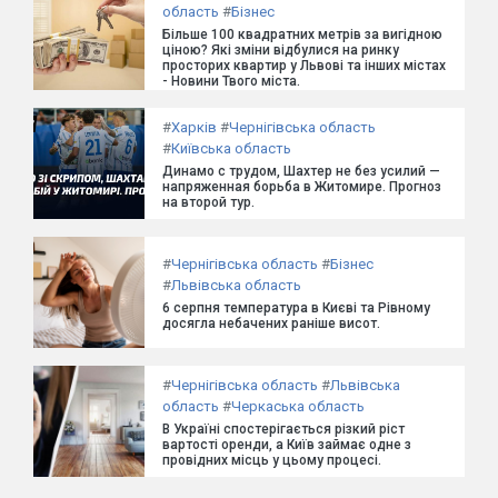
область
#
Бізнес
Більше 100 квадратних метрів за вигідною
ціною? Які зміни відбулися на ринку
просторих квартир у Львові та інших містах
- Новини Твого міста.
#
Харків
#
Чернігівська область
#
Київська область
Динамо с трудом, Шахтер не без усилий —
напряженная борьба в Житомире. Прогноз
на второй тур.
#
Чернігівська область
#
Бізнес
#
Львівська область
6 серпня температура в Києві та Рівному
досягла небачених раніше висот.
#
Чернігівська область
#
Львівська
область
#
Черкаська область
В Україні спостерігається різкий ріст
вартості оренди, а Київ займає одне з
провідних місць у цьому процесі.