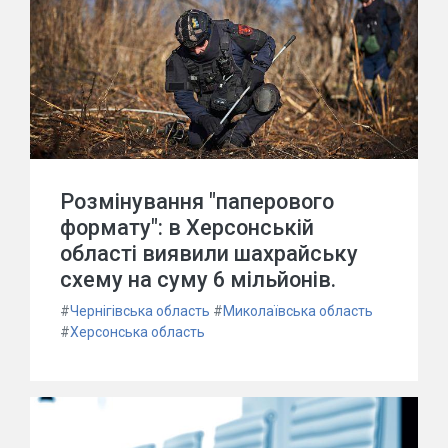
Розмінування "паперового
формату": в Херсонській
області виявили шахрайську
схему на суму 6 мільйонів.
#
Чернігівська область
#
Миколаївська область
#
Херсонська область