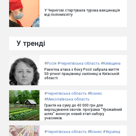
У Чернігові стартувала турова вакцинація
від поліомієліту
У тренді
#
Росія
#
Чернігівська область
#
Київщина
Ракетна атака з боку Росії забрала життя
50-річної працівниці залізниці в Київській
області.
#
Чернігівська область
#
Бізнес
#
Миколаївська область
Гранти на суму до 40 000 грн для
вирощування овочів: програма "Урожайний
шлях" анонсує новий етап набору
учасників.
#
Чернігівська область
#
Бізнес
#
Українці