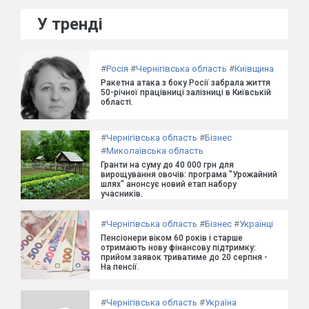
У тренді
#
Росія
#
Чернігівська область
#
Київщина
Ракетна атака з боку Росії забрала життя
50-річної працівниці залізниці в Київській
області.
#
Чернігівська область
#
Бізнес
#
Миколаївська область
Гранти на суму до 40 000 грн для
вирощування овочів: програма "Урожайний
шлях" анонсує новий етап набору
учасників.
#
Чернігівська область
#
Бізнес
#
Українці
Пенсіонери віком 60 років і старше
отримають нову фінансову підтримку:
прийом заявок триватиме до 20 серпня -
На пенсії.
#
Чернігівська область
#
Україна