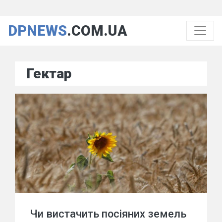
DPNEWS
.COM.UA
Гектар
Чи вистачить посіяних земель