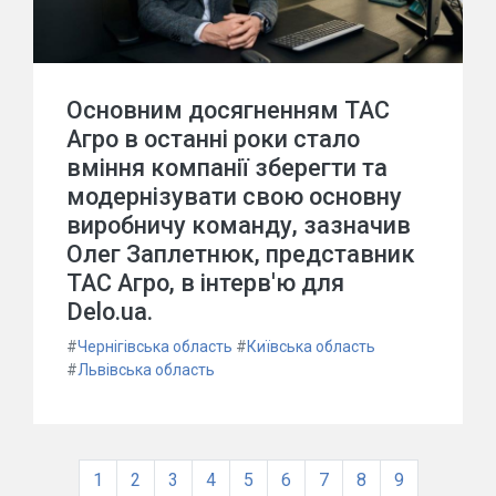
Основним досягненням ТАС
Агро в останні роки стало
вміння компанії зберегти та
модернізувати свою основну
виробничу команду, зазначив
Олег Заплетнюк, представник
ТАС Агро, в інтерв'ю для
Delo.ua.
#
Чернігівська область
#
Київська область
#
Львівська область
1
2
3
4
5
6
7
8
9