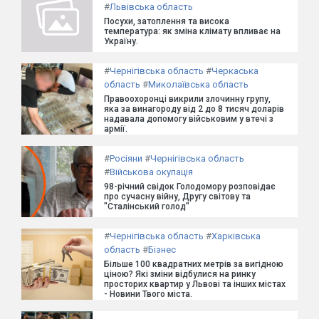
#
Львівська область
Посухи, затоплення та висока
температура: як зміна клімату впливає на
Україну.
#
Чернігівська область
#
Черкаська
область
#
Миколаївська область
Правоохоронці викрили злочинну групу,
яка за винагороду від 2 до 8 тисяч доларів
надавала допомогу військовим у втечі з
армії.
#
Росіяни
#
Чернігівська область
#
Військова окупація
98-річний свідок Голодомору розповідає
про сучасну війну, Другу світову та
"Сталінський голод"
#
Чернігівська область
#
Харківська
область
#
Бізнес
Більше 100 квадратних метрів за вигідною
ціною? Які зміни відбулися на ринку
просторих квартир у Львові та інших містах
- Новини Твого міста.