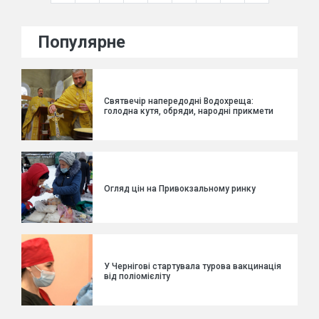
Популярне
Святвечір напередодні Водохреща:
голодна кутя, обряди, народні прикмети
Огляд цін на Привокзальному ринку
У Чернігові стартувала турова вакцинація
від поліомієліту