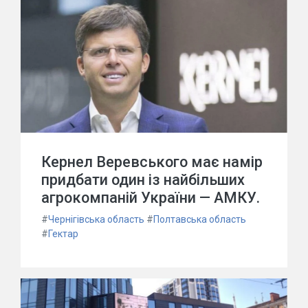
Кернел Веревського має намір
придбати один із найбільших
агрокомпаній України — АМКУ.
#
Чернігівська область
#
Полтавська область
#
Гектар