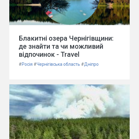
Блакитні озера Чернігівщини:
де знайти та чи можливий
відпочинок - Travel
#
Росія
#
Чернігівська область
#
Дніпро