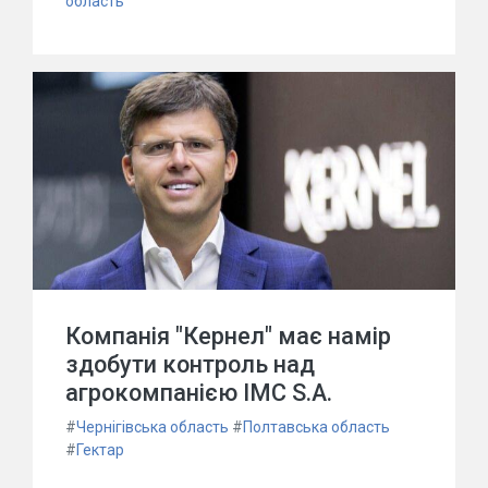
область
Компанія "Кернел" має намір
здобути контроль над
агрокомпанією IMC S.A.
#
Чернігівська область
#
Полтавська область
#
Гектар