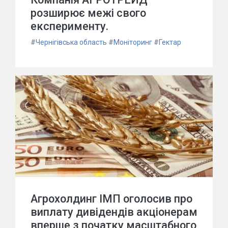
розширює межі свого
експерименту.
#
Чернігівська область
#
Моніторинг
#
Гектар
Агрохолдинг ІМП оголосив про
виплату дивідендів акціонерам
вперше з початку масштабного