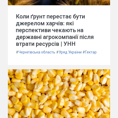
Коли ґрунт перестає бути
джерелом харчів: які
перспективи чекають на
державні агрокомпанії після
втрати ресурсів | УНН
#
Чернігівська область
#
Уряд України
#
Гектар