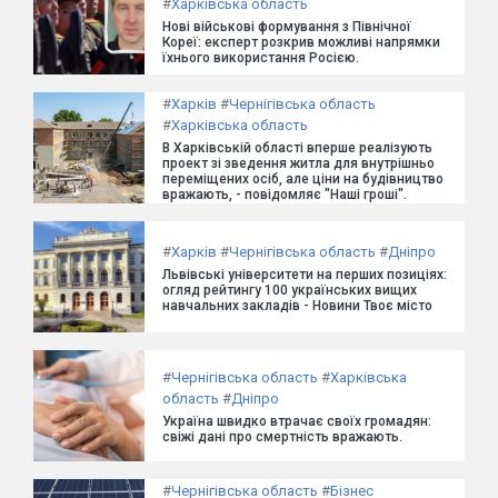
#
Харківська область
Нові військові формування з Північної
Кореї: експерт розкрив можливі напрямки
їхнього використання Росією.
#
Харків
#
Чернігівська область
#
Харківська область
В Харківській області вперше реалізують
проект зі зведення житла для внутрішньо
переміщених осіб, але ціни на будівництво
вражають, - повідомляє "Наші гроші".
#
Харків
#
Чернігівська область
#
Дніпро
Львівські університети на перших позиціях:
огляд рейтингу 100 українських вищих
навчальних закладів - Новини Твоє місто
#
Чернігівська область
#
Харківська
область
#
Дніпро
Україна швидко втрачає своїх громадян:
свіжі дані про смертність вражають.
#
Чернігівська область
#
Бізнес