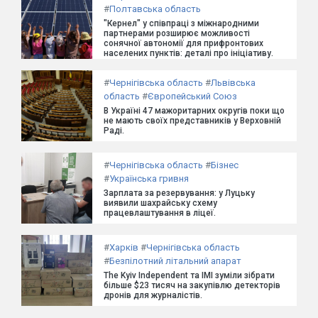
#
Полтавська область
"Кернел" у співпраці з міжнародними
партнерами розширює можливості
сонячної автономії для прифронтових
населених пунктів: деталі про ініціативу.
#
Чернігівська область
#
Львівська
область
#
Європейський Союз
В Україні 47 мажоритарних округів поки що
не мають своїх представників у Верховній
Раді.
#
Чернігівська область
#
Бізнес
#
Українська гривня
Зарплата за резервування: у Луцьку
виявили шахрайську схему
працевлаштування в ліцеї.
#
Харків
#
Чернігівська область
#
Безпілотний літальний апарат
The Kyiv Independent та ІМІ зуміли зібрати
більше $23 тисяч на закупівлю детекторів
дронів для журналістів.