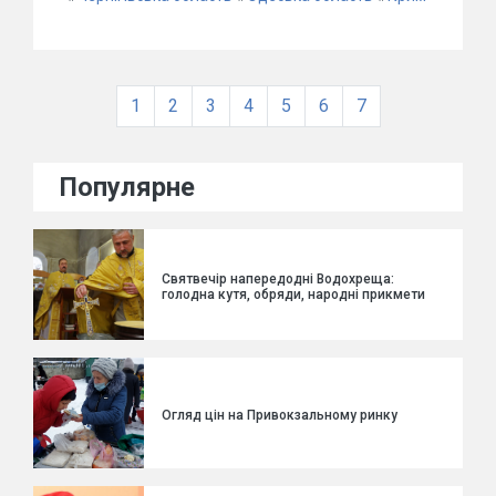
1
2
3
4
5
6
7
Популярне
Святвечір напередодні Водохреща:
голодна кутя, обряди, народні прикмети
Огляд цін на Привокзальному ринку