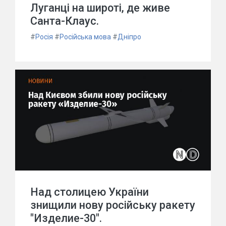
Луганці на широті, де живе
Санта-Клаус.
#
Росія
#
Російська мова
#
Дніпро
Над столицею України
знищили нову російську ракету
"Изделие-30".