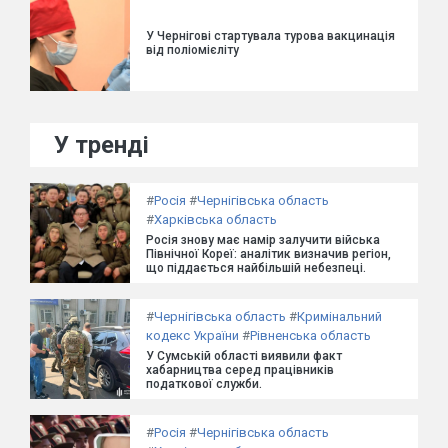
У Чернігові стартувала турова вакцинація
від поліомієліту
У тренді
#
Росія
#
Чернігівська область
#
Харківська область
Росія знову має намір залучити війська
Північної Кореї: аналітик визначив регіон,
що піддається найбільшій небезпеці.
#
Чернігівська область
#
Кримінальний
кодекс України
#
Рівненська область
У Сумській області виявили факт
хабарництва серед працівників
податкової служби.
#
Росія
#
Чернігівська область