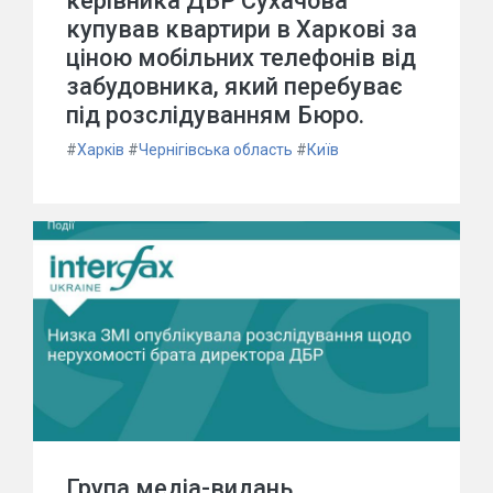
керівника ДБР Сухачова
купував квартири в Харкові за
ціною мобільних телефонів від
забудовника, який перебуває
під розслідуванням Бюро.
#
Харків
#
Чернігівська область
#
Київ
Група медіа-видань