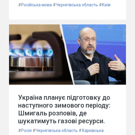
#
Російська мова
#
Чернігівська область
#
Київ
Україна планує підготовку до
наступного зимового періоду:
Шмигаль розповів, де
шукатимуть газові ресурси.
#
Росія
#
Чернігівська область
#
Харківська