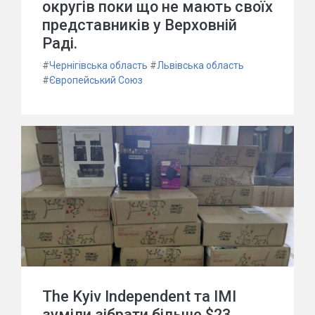
округів поки що не мають своїх
представників у Верховній
Раді.
#
Чернігівська область
#
Львівська область
#
Європейський Союз
The Kyiv Independent та ІМІ
зуміли зібрати більше $23