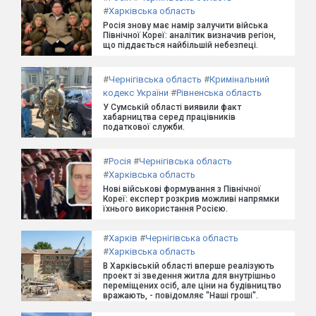
#
Харківська область
Росія знову має намір залучити війська
Північної Кореї: аналітик визначив регіон,
що піддається найбільшій небезпеці.
#
Чернігівська область
#
Кримінальний
кодекс України
#
Рівненська область
У Сумській області виявили факт
хабарництва серед працівників
податкової служби.
#
Росія
#
Чернігівська область
#
Харківська область
Нові військові формування з Північної
Кореї: експерт розкрив можливі напрямки
їхнього використання Росією.
#
Харків
#
Чернігівська область
#
Харківська область
В Харківській області вперше реалізують
проект зі зведення житла для внутрішньо
переміщених осіб, але ціни на будівництво
вражають, - повідомляє "Наші гроші".