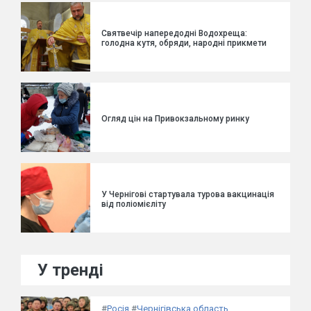
Святвечір напередодні Водохреща:
голодна кутя, обряди, народні прикмети
Огляд цін на Привокзальному ринку
У Чернігові стартувала турова вакцинація
від поліомієліту
У тренді
#
Росія
#
Чернігівська область