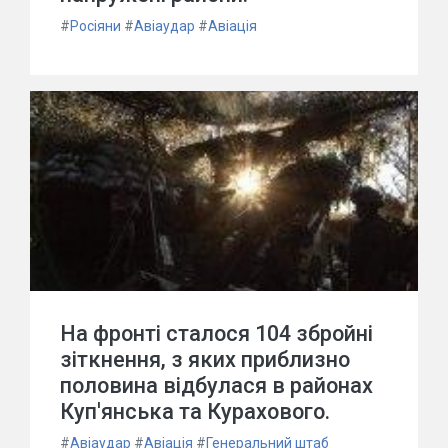
#
Росіяни
#
Авіаудар
#
Авіація
На фронті сталося 104 збройні
зіткнення, з яких приблизно
половина відбулася в районах
Куп'янська та Курахового.
#
Авіаудар
#
Авіація
#
Генеральний штаб