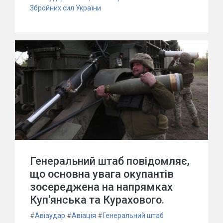
Збройних сил України
Генеральний штаб повідомляє,
що основна увага окупантів
зосереджена на напрямках
Куп'янська та Курахового.
#
Авіаудар
#
Авіація
#
Генеральний штаб