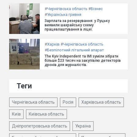
#
Чернігівська область
#
Бізнес
#
Українська гривня
Зарплата за резервування: у Луцьку
виявили шахрайську схему
працевлаштування в ліцеї.
#
Харків
#
Чернігівська область
#
Безпілотний літальний апарат
The Kyiv Independent та ІМІ зуміли зібрати
більше $23 тисяч на закупівлю детекторів
дронів для журналістів.
Теги
Чернігівська область
Росія
Харківська область
Київ
Київська область
Дніпропетровська область
Україна