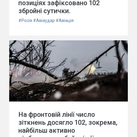
позиціях зафіксовано 102
збройні сутички.
#
Росія
#
Авіаудар
#
Авіація
На фронтовій лінії число
зіткнень досягло 102, зокрема,
найбільш активно