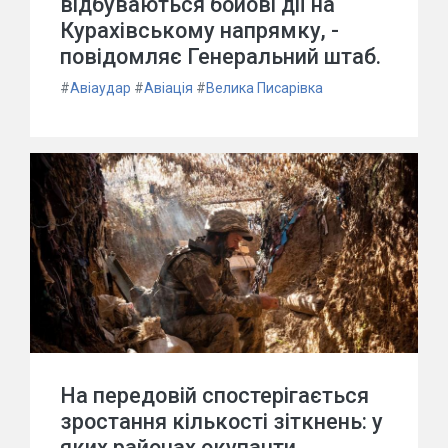
відбуваються бойові дії на
Курахівському напрямку, -
повідомляє Генеральний штаб.
#
Авіаудар
#
Авіація
#
Велика Писарівка
На передовій спостерігається
зростання кількості зіткнень: у
яких районах окупанти