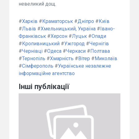
невеликий дощ.
#
Харків
#
Краматорськ
#
Дніпро
#
Київ
#
Львів
#
Хмельницький, Україна
#
Івано-
Франківськ
#
Херсон
#
Луцьк
#
Опади
#
Кропивницький
#
Ужгород
#
Чернігів
#
Чернівці
#
Одеса
#
Черкаси
#
Полтава
#
Тернопіль
#
Хмарність
#
Вітер
#
Миколаїв
#
Сімферополь
#
Українське незалежне
інформаційне агентство
Інші публікації