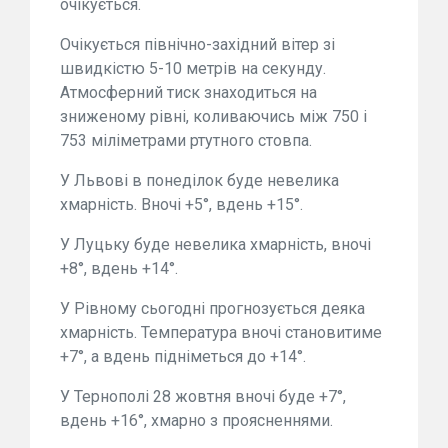
очікується.
Очікується північно-західний вітер зі
швидкістю 5-10 метрів на секунду.
Атмосферний тиск знаходиться на
зниженому рівні, коливаючись між 750 і
753 міліметрами ртутного стовпа.
У Львові в понеділок буде невелика
хмарність. Вночі +5°, вдень +15°.
У Луцьку буде невелика хмарність, вночі
+8°, вдень +14°.
У Рівному сьогодні прогнозується деяка
хмарність. Температура вночі становитиме
+7°, а вдень підніметься до +14°.
У Тернополі 28 жовтня вночі буде +7°,
вдень +16°, хмарно з проясненнями.