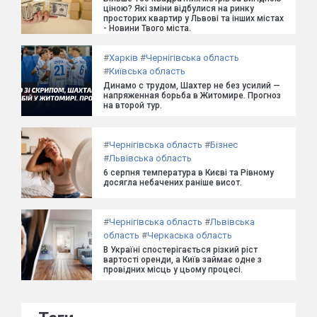
ціною? Які зміни відбулися на ринку
просторих квартир у Львові та інших містах
- Новини Твого міста.
#
Харків
#
Чернігівська область
#
Київська область
Динамо с трудом, Шахтер не без усилий —
напряженная борьба в Житомире. Прогноз
на второй тур.
#
Чернігівська область
#
Бізнес
#
Львівська область
6 серпня температура в Києві та Рівному
досягла небачених раніше висот.
#
Чернігівська область
#
Львівська
область
#
Черкаська область
В Україні спостерігається різкий ріст
вартості оренди, а Київ займає одне з
провідних місць у цьому процесі.