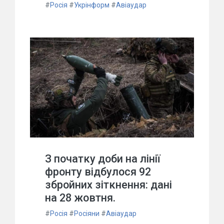
#
Росія
#
Укрінформ
#
Авіаудар
З початку доби на лінії
фронту відбулося 92
збройних зіткнення: дані
на 28 жовтня.
#
Росія
#
Росіяни
#
Авіаудар