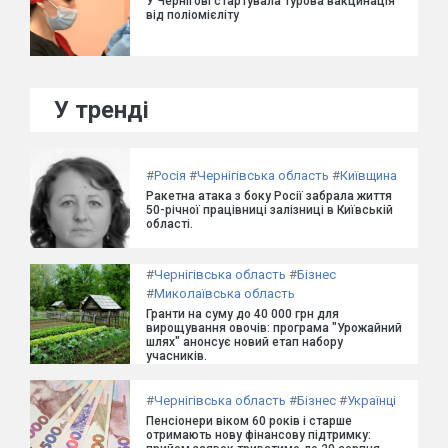
У Чернігові стартувала турова вакцинація
від поліомієліту
У тренді
#
Росія
#
Чернігівська область
#
Київщина
Ракетна атака з боку Росії забрала життя
50-річної працівниці залізниці в Київській
області.
#
Чернігівська область
#
Бізнес
#
Миколаївська область
Гранти на суму до 40 000 грн для
вирощування овочів: програма "Урожайний
шлях" анонсує новий етап набору
учасників.
#
Чернігівська область
#
Бізнес
#
Українці
Пенсіонери віком 60 років і старше
отримають нову фінансову підтримку: