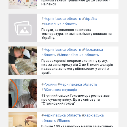
прийом заявок триватиме до 20 серпня -
На пенсії.
#
Чернігівська область
#
Україна
#
Львівська область
Посухи, затоплення та висока
температура: як зміна клімату впливає на
Україну.
#
Чернігівська область
#
Черкаська
область
#
Миколаївська область
Правоохоронці викрили злочинну групу,
яка за винагороду від 2 до 8 тисяч доларів
надавала допомогу військовим у втечі з
армії.
#
Росіяни
#
Чернігівська область
#
Військова окупація
98-річний свідок Голодомору розповідає
про сучасну війну, Другу світову та
"Сталінський голод"
#
Чернігівська область
#
Харківська
область
#
Бізнес
Більше 100 квадратних метрів за вигідною