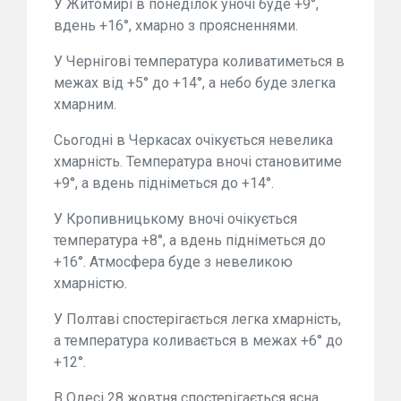
У Житомирі в понеділок уночі буде +9°,
вдень +16°, хмарно з проясненнями.
У Чернігові температура коливатиметься в
межах від +5° до +14°, а небо буде злегка
хмарним.
Сьогодні в Черкасах очікується невелика
хмарність. Температура вночі становитиме
+9°, а вдень підніметься до +14°.
У Кропивницькому вночі очікується
температура +8°, а вдень підніметься до
+16°. Атмосфера буде з невеликою
хмарністю.
У Полтаві спостерігається легка хмарність,
а температура коливається в межах +6° до
+12°.
В Одесі 28 жовтня спостерігається ясна