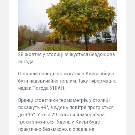
28 жовтня у столиці очікується бездощова
погода.
Останній понеділок жовтня в Києві обіцяє
бути надзвичайно теплим. Таку інформацію
надає Погода УНІАН.
Вранці стовпчики термометрів у столиці
покажуть +9°, а вдень повітря прогріється
до +16°. Уже з 29 жовтня температура
трохи знизиться. Удень у Києві буде
практично безхмарно, а опадів не