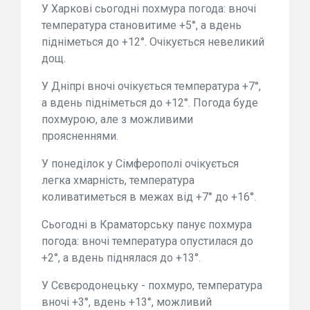
У Харкові сьогодні похмура погода: вночі
температура становитиме +5°, а вдень
підніметься до +12°. Очікується невеликий
дощ.
У Дніпрі вночі очікується температура +7°,
а вдень підніметься до +12°. Погода буде
похмурою, але з можливими
проясненнями.
У понеділок у Сімферополі очікується
легка хмарність, температура
коливатиметься в межах від +7° до +16°.
Сьогодні в Краматорську панує похмура
погода: вночі температура опустилася до
+2°, а вдень піднялася до +13°.
У Сєвєродонецьку - похмуро, температура
вночі +3°, вдень +13°, можливий