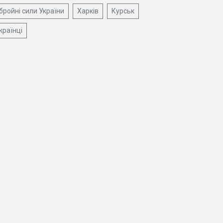
бройні сили України
Харків
Курськ
країнці