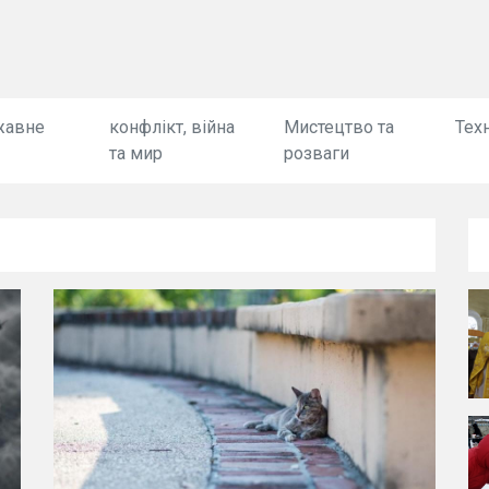
жавне
конфлікт, війна
Мистецтво та
Техн
та мир
розваги