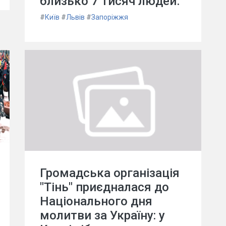
близько 7 тисяч людей.
#
Київ
#
Львів
#
Запоріжжя
Громадська організація
"Тінь" приєдналася до
Національного дня
молитви за Україну: у