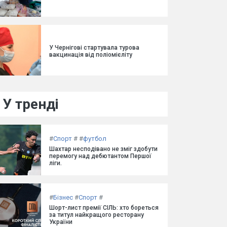
У Чернігові стартувала турова
вакцинація від поліомієліту
У тренді
#
Спорт
#
#
футбол
Шахтар несподівано не зміг здобути
перемогу над дебютантом Першої
ліги.
#
Бізнес
#
Спорт
#
Шорт-лист премії СІЛЬ: хто бореться
за титул найкращого ресторану
України