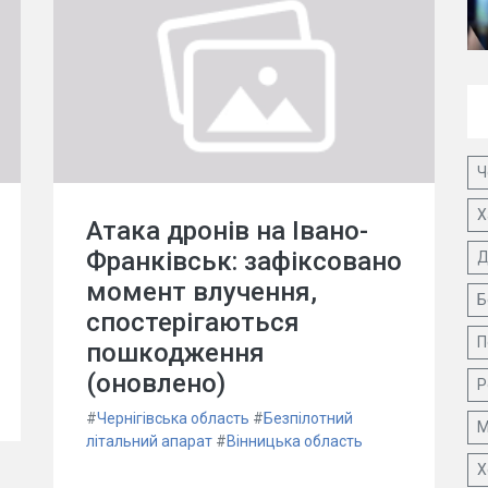
Ч
Х
Атака дронів на Івано-
Франківськ: зафіксовано
Д
момент влучення,
Б
спостерігаються
П
пошкодження
(оновлено)
Р
#
Чернігівська область
#
Безпілотний
М
літальний апарат
#
Вінницька область
Х