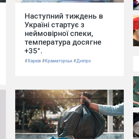
Наступний тиждень в
Україні стартує з
неймовірної спеки,
температура досягне
+35°.
#
Харків
#
Краматорськ
#
Дніпро