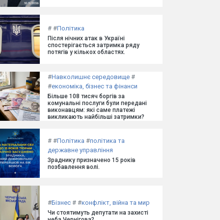
#
#
Політика
Після нічних атак в Україні
спостерігається затримка ряду
потягів у кількох областях.
#
Навколишнє середовище
#
#
економіка, бізнес та фінанси
Більше 108 тисяч боргів за
комунальні послуги були передані
виконавцям: які саме платежі
викликають найбільші затримки?
#
#
Політика
#
політика та
державне управління
Зраднику призначено 15 років
позбавлення волі.
#
Бізнес
#
#
конфлікт, війна та мир
Чи стоятимуть депутати на захисті
неба Чернігова?