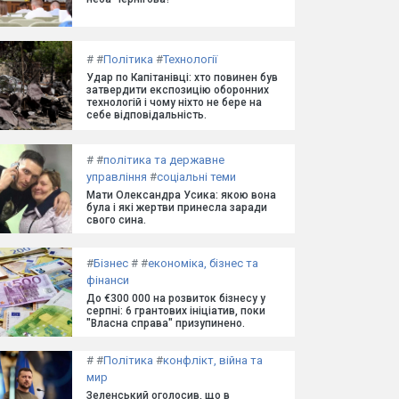
#
#
Політика
#
Технології
Удар по Капітанівці: хто повинен був
затвердити експозицію оборонних
технологій і чому ніхто не бере на
себе відповідальність.
#
#
політика та державне
управління
#
соціальні теми
Мати Олександра Усика: якою вона
була і які жертви принесла заради
свого сина.
#
Бізнес
#
#
економіка, бізнес та
фінанси
До €300 000 на розвиток бізнесу у
серпні: 6 грантових ініціатив, поки
"Власна справа" призупинено.
#
#
Політика
#
конфлікт, війна та
мир
Зеленський оголосив, що в