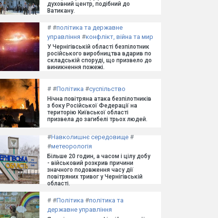
духовний центр, подібний до
Ватикану.
#
#
політика та державне
управління
#
конфлікт, війна та мир
У Чернігівській області безпілотник
російського виробництва вдарив по
складській споруді, що призвело до
виникнення пожежі.
#
#
Політика
#
суспільство
Нічна повітряна атака безпілотників
з боку Російської Федерації на
територію Київської області
призвела до загибелі трьох людей.
#
Навколишнє середовище
#
#
метеорологія
Більше 20 годин, а часом і цілу добу
- військовий розкрив причини
значного подовження часу дії
повітряних тривог у Чернігівській
області.
#
#
Політика
#
політика та
державне управління