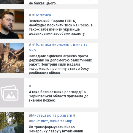
не бажає цього.
#
#
Політика
Зеленський: Європа і США,
необхідно посилити тиск на Росію, а
також забезпечити українців
додатковими засобами захисту.
#
#
Політика
#
конфлікт, війна та
мир
Нападник здійснив агресію проти
держави за допомогою балістичних
ракет: Повітряні сили надали
інформацію про нічну атаку з боку
російських військ.
#
Атака безпілотника росгвардії в
Чернігівській області призвела до
значної пожежі.
#
Мистецтво та розваги
#
#
конфлікт, війна та мир
Як трансформувати Києво-
Печерську лавру у вітчизняний