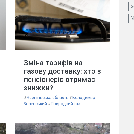
З
У
Зміна тарифів на
газову доставку: хто з
пенсіонерів отримає
знижки?
#
Чернігівська область
#
Володимир
Зеленський
#
Природний газ