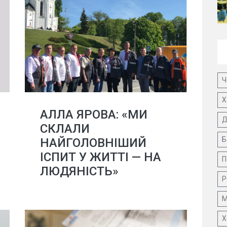
Ч
Х
АЛЛА ЯРОВА: «МИ
Д
СКЛАЛИ
Б
НАЙГОЛОВНІШИЙ
ІСПИТ У ЖИТТІ — НА
П
ЛЮДЯНІСТЬ»
Р
М
Х