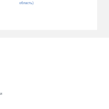
область)
ви