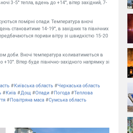
ночі 3-5° тепла, вдень до +14°, вітер західний, 7-
ікуються помірні опади. Температура вночі
день становитиме 14-19°, в західних та північних
передбачаються пориви вітру зі швидкістю 15-20
гом доби. Вночі температура коливатиметься в
о +10°. Вітер буде північно-західного напрямку зі
асть
#
Київська область
#
Черкаська область
ь
#
Київ
#
Дощ
#
Опади
#
Погода
#
Теплова
ття
#
Повітряна маса
#
Сумська область