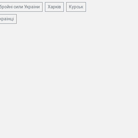
бройні сили України
Харків
Курськ
країнці