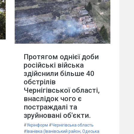
Протягом однієї доби
російські війська
здійснили більше 40
обстрілів
Чернігівської області,
внаслідок чого є
постраждалі та
зруйновані об'єкти.
#
Укрінформ
#
Чернігівська область
#
Іванівка (Іванівський район, Одеська