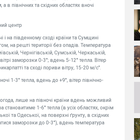
а в північних та східних областях вночі
ний центр
чі і на південному сході країни та Сумщині
м, на решті території без опадів. Температура
Київській, Чернігівській, Сумській, Черкаській,
вітрі заморозки 0-3°; вдень 5-12° тепла. Вітер
икарпатті та сході пориви вітру, 15-20 м/с".
ночі 1-3° тепла, вдень до +9°, вітер північно-
 погода, лише на півночі країни вдень можливий
а становитиме 1-6° тепла (в усіх областях, окрім
кої та Одеської, на поверхні ґрунту, в східних
атися заморозки до 0-3°), вдень температура