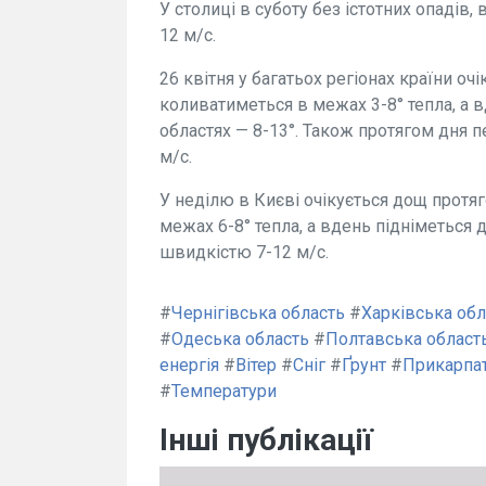
У столиці в суботу без істотних опадів, в
12 м/с.
26 квітня у багатьох регіонах країни оч
коливатиметься в межах 3-8° тепла, а в
областях — 8-13°. Також протягом дня 
м/с.
У неділю в Києві очікується дощ протя
межах 6-8° тепла, а вдень підніметься д
швидкістю 7-12 м/с.
#
Чернігівська область
#
Харківська обл
#
Одеська область
#
Полтавська област
енергія
#
Вітер
#
Сніг
#
Ґрунт
#
Прикарпа
#
Температури
Інші публікації