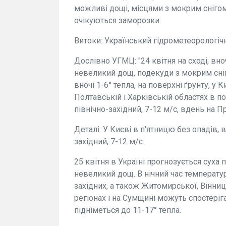
можливі дощі, місцями з мокрим снігом, 
очікуються заморозки.
Витоки: Український гідрометеорологіч
Дослівно УГМЦ: "24 квітня на сході, вно
невеликий дощ, подекуди з мокрим сніго
вночі 1-6° тепла, на поверхні ґрунту, у 
Полтавській і Харківській областях в по
північно-західний, 7-12 м/с, вдень на Пр
Деталі: У Києві в п'ятницю без опадів, в
західний, 7-12 м/с.
25 квітня в Україні прогнозується суха
невеликий дощ. В нічний час температур
західних, а також Житомирської, Вінниць
регіонах і на Сумщині можуть спостеріг
підніметься до 11-17° тепла.