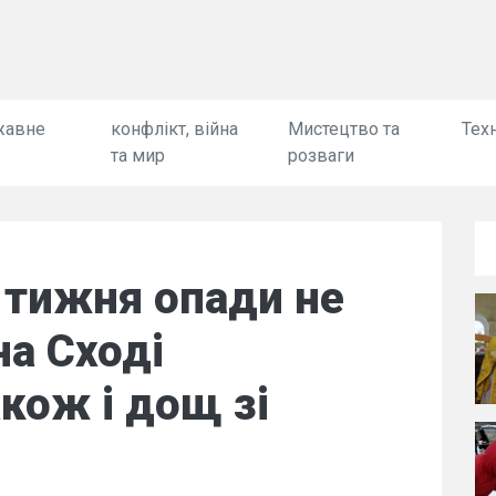
жавне
конфлікт, війна
Мистецтво та
Техн
та мир
розваги
 тижня опади не
на Сході
кож і дощ зі