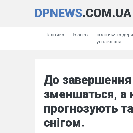
DPNEWS
.COM.UA
Політика
Бізнес
політика та дер
управління
До завершення
зменшаться, а 
прогнозують та
снігом.