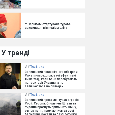
У Чернігові стартувала турова
вакцинація від поліомієліту
У тренді
#
#
Політика
Зеленський після нічного обстрілу:
Ракети-перехоплювачі ефективні
лише тоді, коли вони перебувають
на території України, а не
залишаються на складах.
#
#
Політика
Зеленський прокоментував агресію
Росії: Європа, Сполучені Штати та
Україна прагнуть припинити війну,
однак путін, тримаючись за свої
балістичні ракети та безпілотники,