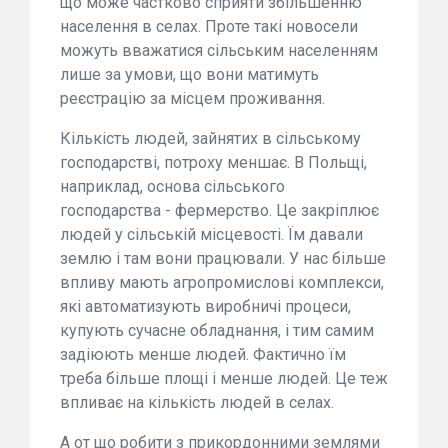
що може частково сприяти збільшенню
населення в селах. Проте такі новосели
можуть вважатися сільським населенням
лише за умови, що вони матимуть
реєстрацію за місцем проживання.
Кількість людей, зайнятих в сільському
господарстві, потроху меншає. В Польщі,
наприклад, основа сільського
господарства - фермерство. Це закріплює
людей у сільській місцевості. Їм давали
землю і там вони працювали. У нас більше
впливу мають агропромислові комплекси,
які автоматизують виробничі процеси,
купують сучасне обладнання, і тим самим
задіюють менше людей. Фактично їм
треба більше площі і менше людей. Це теж
впливає на кількість людей в селах.
А от що робити з прикордонними землями