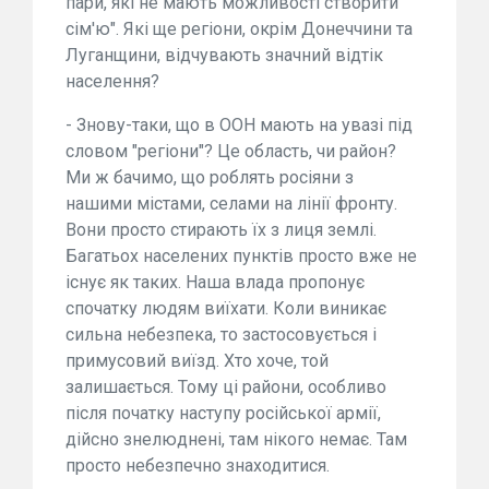
пари, які не мають можливості створити
сім'ю". Які ще регіони, окрім Донеччини та
Луганщини, відчувають значний відтік
населення?
- Знову-таки, що в ООН мають на увазі під
словом "регіони"? Це область, чи район?
Ми ж бачимо, що роблять росіяни з
нашими містами, селами на лінії фронту.
Вони просто стирають їх з лиця землі.
Багатьох населених пунктів просто вже не
існує як таких. Наша влада пропонує
спочатку людям виїхати. Коли виникає
сильна небезпека, то застосовується і
примусовий виїзд. Хто хоче, той
залишається. Тому ці райони, особливо
після початку наступу російської армії,
дійсно знелюднені, там нікого немає. Там
просто небезпечно знаходитися.