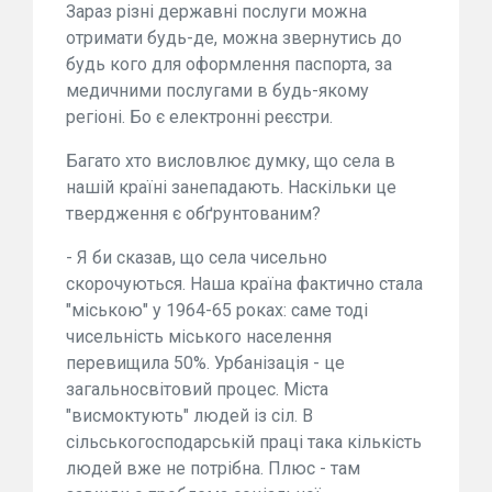
Зараз різні державні послуги можна
отримати будь-де, можна звернутись до
будь кого для оформлення паспорта, за
медичними послугами в будь-якому
регіоні. Бо є електронні реєстри.
Багато хто висловлює думку, що села в
нашій країні занепадають. Наскільки це
твердження є обґрунтованим?
- Я би сказав, що села чисельно
скорочуються. Наша країна фактично стала
"міською" у 1964-65 роках: саме тоді
чисельність міського населення
перевищила 50%. Урбанізація - це
загальносвітовий процес. Міста
"висмоктують" людей із сіл. В
сільськогосподарській праці така кількість
людей вже не потрібна. Плюс - там