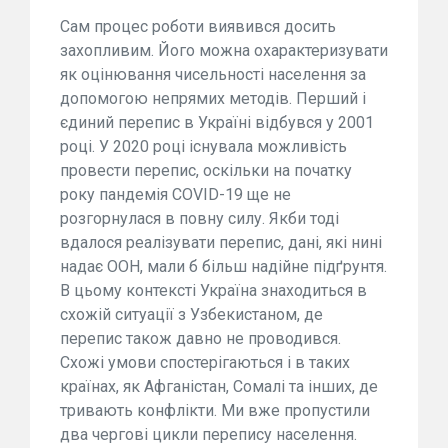
Сам процес роботи виявився досить
захопливим. Його можна охарактеризувати
як оцінювання чисельності населення за
допомогою непрямих методів. Перший і
єдиний перепис в Україні відбувся у 2001
році. У 2020 році існувала можливість
провести перепис, оскільки на початку
року пандемія COVID-19 ще не
розгорнулася в повну силу. Якби тоді
вдалося реалізувати перепис, дані, які нині
надає ООН, мали б більш надійне підґрунтя.
В цьому контексті Україна знаходиться в
схожій ситуації з Узбекистаном, де
перепис також давно не проводився.
Схожі умови спостерігаються і в таких
країнах, як Афганістан, Сомалі та інших, де
тривають конфлікти. Ми вже пропустили
два чергові цикли перепису населення.