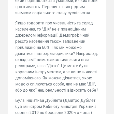
який порівнюється з умовами, в яких вони
проживають. Перепис є своєрідним
знімком соціального стану суспільства.
Якщо говорити про чисельність та склад
населення, то "Дія" не є повноцінним
джерелом інформації. Демографічний
реєстр населення також заповнений
приблизно на 60%. І як ми можемо
дізнатися інші характеристики? Наприклад,
склад сім'ї неможливо визначити ні за
реєстрами, ні за "Дією". Це може бути
корисним інструментом, але лише в якості
допоміжного. Як можна дізнатися, якою
мовою спілкується особа, яка не має "Дії",
або до якої національності відносить себе?
Була ініціатива Дубілета (Дмитро Дубілет
був міністром Кабінету міністрів України з
серпня 2019 по березень 2020-го - ред.).