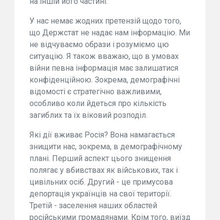
на іншій його частині.
У нас немає жодних претензій щодо того,
що Держстат не надає нам інформацію. Ми
не відчуваємо образи і розуміємо цю
ситуацію. Я також вважаю, що в умовах
війни певна інформація має залишатися
конфіденційною. Зокрема, демографічні
відомості є стратегічно важливими,
особливо коли йдеться про кількість
загиблих та їх віковий розподіл.
Які дії вживає Росія? Вона намагається
знищити нас, зокрема, в демографічному
плані. Перший аспект цього знищення
полягає у вбивствах як військових, так і
цивільних осіб. Другий - це примусова
депортація українців на свої території.
Третій - заселення наших областей
російськими громадянами. Крім того, виїзд