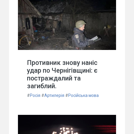
Противник знову наніс
удар по Чернігівщині: є
постраждалий та
загиблий.
#
Росія
#
Артилерія
#
Російська мова