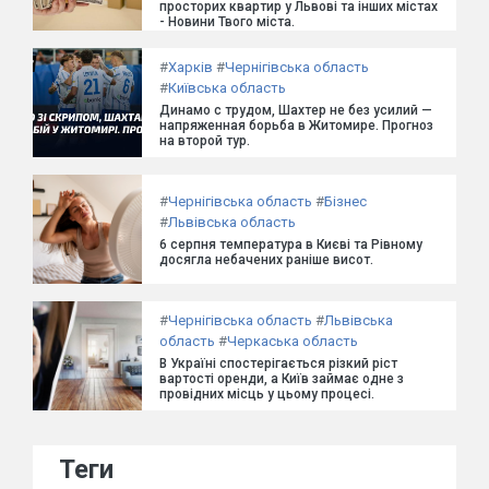
просторих квартир у Львові та інших містах
- Новини Твого міста.
#
Харків
#
Чернігівська область
#
Київська область
Динамо с трудом, Шахтер не без усилий —
напряженная борьба в Житомире. Прогноз
на второй тур.
#
Чернігівська область
#
Бізнес
#
Львівська область
6 серпня температура в Києві та Рівному
досягла небачених раніше висот.
#
Чернігівська область
#
Львівська
область
#
Черкаська область
В Україні спостерігається різкий ріст
вартості оренди, а Київ займає одне з
провідних місць у цьому процесі.
Теги