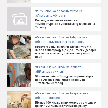
#
Чернігівська область
#
Україна
#
Львівська область
Посухи, затоплення та висока
температура: як зміна клімату впливає на
Україну.
#
Чернігівська область
#
Черкаська
область
#
Миколаївська область
Правоохоронці викрили злочинну групу,
яка за винагороду від 2 до 8 тисяч доларів
надавала допомогу військовим у втечі з
армії.
#
Росіяни
#
Чернігівська область
#
Військова окупація
98-річний свідок Голодомору розповідає
про сучасну війну, Другу світову та
"Сталінський голод"
#
Чернігівська область
#
Харківська
область
#
Бізнес
Більше 100 квадратних метрів за вигідною
ціною? Які зміни відбулися на ринку