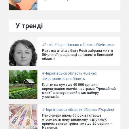
У тренді
#
Росія
#
Чернігівська область
#
Київщина
Ракетна атака з боку Росії забрала життя
50-річної працівниці залізниці в Київській
області.
#
Чернігівська область
#
Бізнес
#
Миколаївська область
Гранти на суму до 40 000 грн для
вирощування овочів: програма "Урожайний
шлях" анонсує новий етап набору
учасників.
#
Чернігівська область
#
Бізнес
#
Українці
Пенсіонери віком 60 років і старше
отримають нову фінансову підтримку:
прийом заявок триватиме до 20 серпня -
На пенсії.