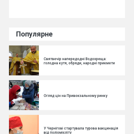
Популярне
Святвечір напередодні Водохреща:
голодна кутя, обряди, народні прикмети
Огляд цін на Привокзальному ринку
У Чернігові стартувала турова вакцинація
від поліомієліту