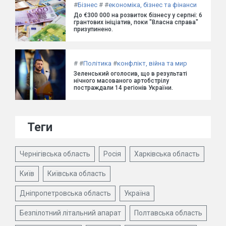
#
Бізнес
#
#
економіка, бізнес та фінанси
До €300 000 на розвиток бізнесу у серпні: 6
грантових ініціатив, поки "Власна справа"
призупинено.
#
#
Політика
#
конфлікт, війна та мир
Зеленський оголосив, що в результаті
нічного масованого артобстрілу
постраждали 14 регіонів України.
Теги
Чернігівська область
Росія
Харківська область
Київ
Київська область
Дніпропетровська область
Україна
Безпілотний літальний апарат
Полтавська область