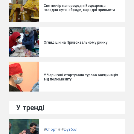
Святвечір напередодні Водохреща:
голодна кутя, обряди, народні прикмети
Огляд цін на Привокзальному ринку
У Чернігові стартувала турова вакцинація
від поліомієліту
У тренді
#
Спорт
#
#
футбол