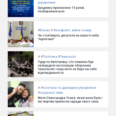
управління
Зраднику призначено 15 років
позбавлення волі.
#
Бізнес
#
#
конфлікт, війна та мир
Чи стоятимуть депутати на захисті неба
Чернігова?
#
#
Політика
#
Технології
Удар по Капітанівці: хто повинен був
затвердити експозицію оборонних
технологій і чому ніхто не бере на себе
відповідальність.
#
#
політика та державне управління
#
соціальні теми
Мати Олександра Усика: якою вона була і
які жертви принесла заради свого сина.