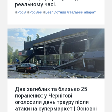
реальному часі.
#
Росія
#
Росіяни
#
Безпілотний літальний апарат
Два загиблих та близько 25
поранених: у Чернігові
оголосили день трауру після
атаки на супермаркет | Основні