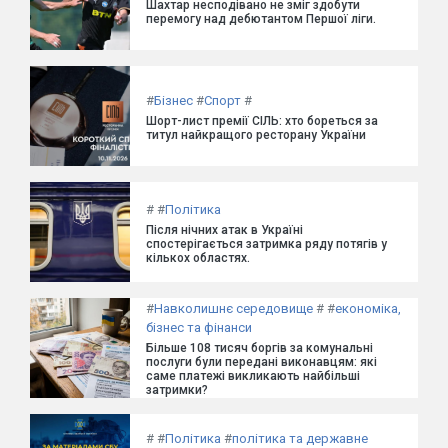
Шахтар несподівано не зміг здобути
перемогу над дебютантом Першої ліги.
#
Бізнес
#
Спорт
#
Шорт-лист премії СІЛЬ: хто бореться за
титул найкращого ресторану України
#
#
Політика
Після нічних атак в Україні
спостерігається затримка ряду потягів у
кількох областях.
#
Навколишнє середовище
#
#
економіка,
бізнес та фінанси
Більше 108 тисяч боргів за комунальні
послуги були передані виконавцям: які
саме платежі викликають найбільші
затримки?
#
#
Політика
#
політика та державне