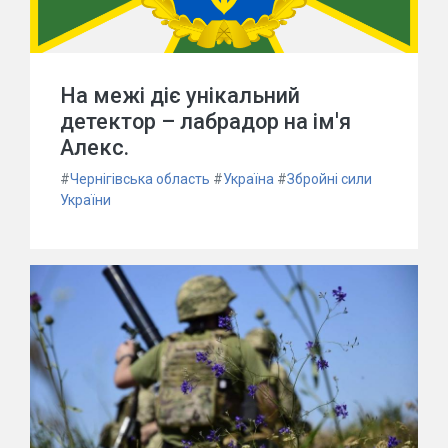
На межі діє унікальний
детектор – лабрадор на ім'я
Алекс.
#
Чернігівська область
#
Україна
#
Збройні сили
України