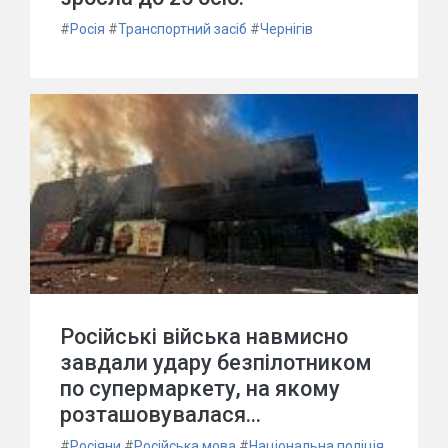
#
Росія
#
Транспортний засіб
#
Чернігів
Російські війська навмисно
завдали удару безпілотником
по супермаркету, на якому
розташовувалася...
#
Росіяни
#
Російська мова
#
Національна поліція