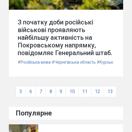
З початку доби російські
військові проявляють
найбільшу активність на
Покровському напрямку,
повідомляє Генеральний штаб.
#
Російська мова
#
Чернігівська область
#
Курськ
5
6
7
8
9
10
11
12
13
Популярне