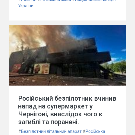
України
Російський безпілотник вчинив
напад на супермаркет у
Чернігові, внаслідок чого є
загиблі та поранені.
#
Безпілотний літальний апарат
#
Російська