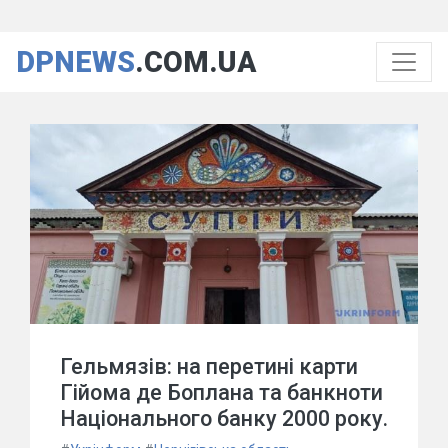
DPNEWS
.COM.UA
Гельмязів: на перетині карти
Гійома де Боплана та банкноти
Національного банку 2000 року.