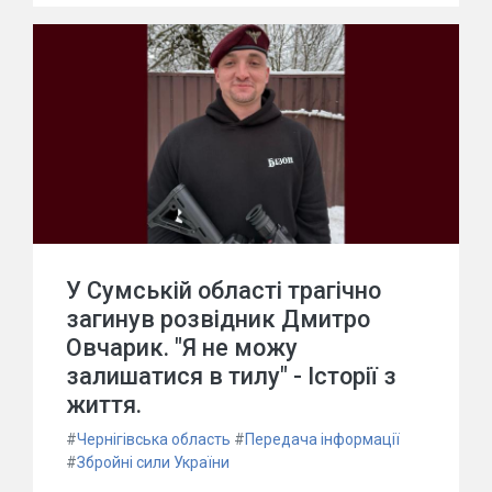
У Сумській області трагічно
загинув розвідник Дмитро
Овчарик. "Я не можу
залишатися в тилу" - Історії з
життя.
#
Чернігівська область
#
Передача інформації
#
Збройні сили України