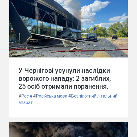
У Чернігові усунули наслідки
ворожого нападу: 2 загиблих,
25 осіб отримали поранення.
#
Росія
#
Російська мова
#
Безпілотний літальний
апарат