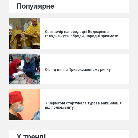
Популярне
Святвечір напередодні Водохреща:
голодна кутя, обряди, народні прикмети
Огляд цін на Привокзальному ринку
У Чернігові стартувала турова вакцинація
від поліомієліту
У тренді