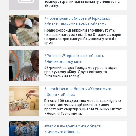
температура: як зміна клімату впливає на
Україну.
#
Чернігівська область
#
Черкаська
область
#
Миколаївська область
Правоохоронці викрили злочинну групу,
яка за винагороду від 2 до 8 тисяч доларів
надавала допомогу військовим у втечі з
армії.
#
Росіяни
#
Чернігівська область
#
Військова окупація
98-річний свідок Голодомору розповідає
про сучасну війну, Другу світову та
"Сталінський голод"
#
Чернігівська область
#
Харківська
область
#
Бізнес
Більше 100 квадратних метрів за вигідною
ціною? Які зміни відбулися на ринку
просторих квартир у Львові та інших містах
- Новини Твого міста.
#
Харків
#
Чернігівська область
#
Київська область