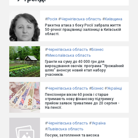
#
Росія
#
Чернігівська область
#
Київщина
Ракетна атака з боку Росії забрала життя
50-річної працівниці залізниці в Київській
області.
#
Чернігівська область
#
Бізнес
#
Миколаївська область
Гранти на суму до 40 000 грн для
вирощування овочів: програма "Урожайний
шлях" анонсує новий етап набору
учасників.
#
Чернігівська область
#
Бізнес
#
Українці
Пенсіонери віком 60 років і старше
отримають нову фінансову підтримку:
прийом заявок триватиме до 20 серпня -
На пенсії.
#
Чернігівська область
#
Україна
#
Львівська область
Посухи, затоплення та висока