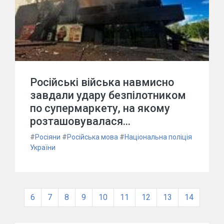
Російські війська навмисно
завдали удару безпілотником
по супермаркету, на якому
розташовувалася...
#
Росіяни
#
Російська мова
#
Національна поліція
України
6
7
8
9
10
11
12
13
14