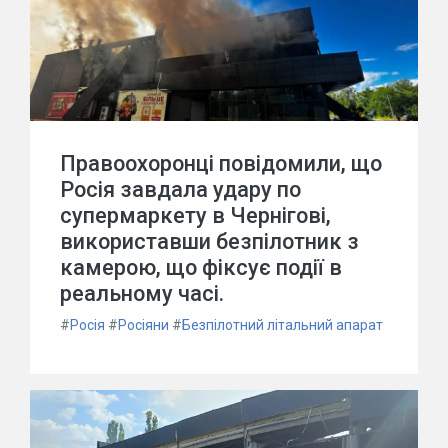
Правоохоронці повідомили, що
Росія завдала удару по
супермаркету в Чернігові,
використавши безпілотник з
камерою, що фіксує події в
реальному часі.
#
Росія
#
Росіяни
#
Безпілотний літальний апарат