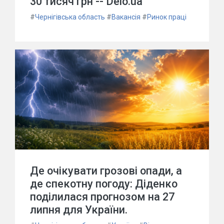
30 тисяч грн -- Delo.ua
#
Чернігівська область
#
Вакансія
#
Ринок праці
Де очікувати грозові опади, а
де спекотну погоду: Діденко
поділилася прогнозом на 27
липня для України.