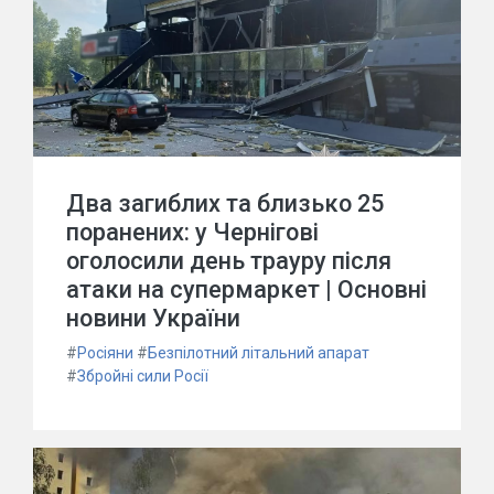
Два загиблих та близько 25
поранених: у Чернігові
оголосили день трауру після
атаки на супермаркет | Основні
новини України
#
Росіяни
#
Безпілотний літальний апарат
#
Збройні сили Росії