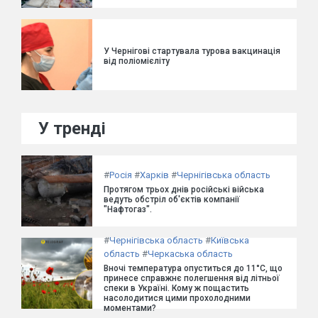
У Чернігові стартувала турова вакцинація
від поліомієліту
У тренді
#
Росія
#
Харків
#
Чернігівська область
Протягом трьох днів російські війська
ведуть обстріл об'єктів компанії
"Нафтогаз".
#
Чернігівська область
#
Київська
область
#
Черкаська область
Вночі температура опуститься до 11°C, що
принесе справжнє полегшення від літньої
спеки в Україні. Кому ж пощастить
насолодитися цими прохолодними
моментами?