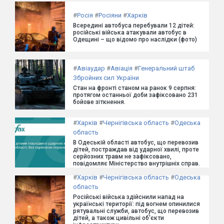
#
Росія
#
Росіяни
#
Харків
Всередині автобуса перебували 12 дітей:
російські війська атакували автобус в
Одещині – що відомо про наслідки (фото)
#
Авіаудар
#
Авіація
#
Генеральний штаб
Збройних сил України
Стан на фронті станом на ранок 9 серпня:
протягом останньої доби зафіксовано 231
бойове зіткнення.
#
Харків
#
Чернігівська область
#
Одеська
область
В Одеській області автобус, що перевозив
дітей, постраждав від ударної хвилі, проте
серйозних травм не зафіксовано,
повідомляє Міністерство внутрішніх справ.
#
Харків
#
Чернігівська область
#
Одеська
область
Російські війська здійснили напад на
українські території: під вогнем опинилися
рятувальні служби, автобус, що перевозив
дітей, а також цивільні об'єкти