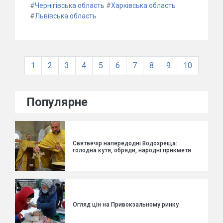
#
Чернігівська область
#
Харківська область
#
Львівська область
1
2
3
4
5
6
7
8
9
10
Популярне
Святвечір напередодні Водохреща:
голодна кутя, обряди, народні прикмети
Огляд цін на Привокзальному ринку