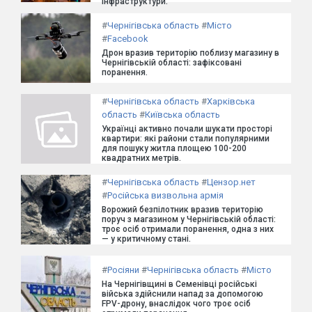
інфраструктури.
#
Чернігівська область
#
Місто
#
Facebook
Дрон вразив територію поблизу магазину в
Чернігівській області: зафіксовані
поранення.
#
Чернігівська область
#
Харківська
область
#
Київська область
Українці активно почали шукати просторі
квартири: які райони стали популярними
для пошуку житла площею 100-200
квадратних метрів.
#
Чернігівська область
#
Цензор.нет
#
Російська визвольна армія
Ворожий безпілотник вразив територію
поруч з магазином у Чернігівській області:
троє осіб отримали поранення, одна з них
— у критичному стані.
#
Росіяни
#
Чернігівська область
#
Місто
На Чернігівщині в Семенівці російські
війська здійснили напад за допомогою
FPV-дрону, внаслідок чого троє осіб