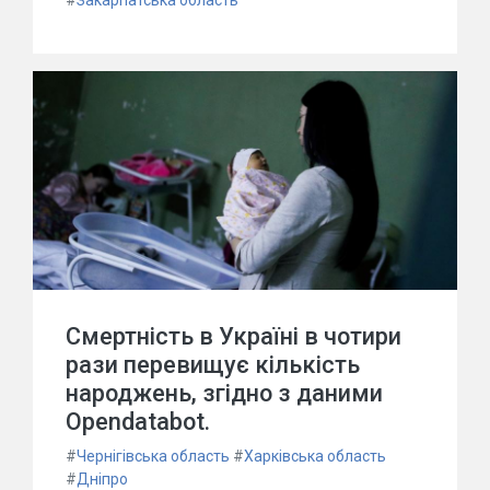
#
Закарпатська область
Смертність в Україні в чотири
рази перевищує кількість
народжень, згідно з даними
Opendatabot.
#
Чернігівська область
#
Харківська область
#
Дніпро