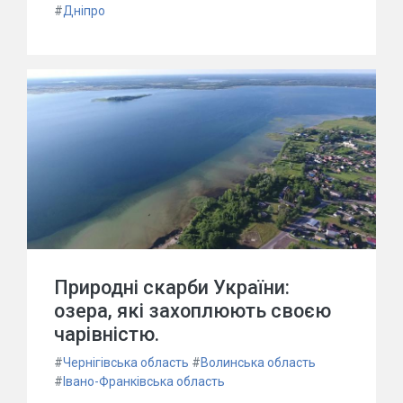
#
Дніпро
Природні скарби України:
озера, які захоплюють своєю
чарівністю.
#
Чернігівська область
#
Волинська область
#
Івано-Франківська область