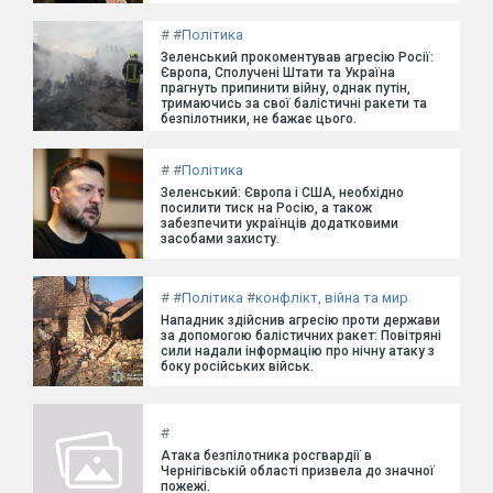
#
#
Політика
Зеленський прокоментував агресію Росії:
Європа, Сполучені Штати та Україна
прагнуть припинити війну, однак путін,
тримаючись за свої балістичні ракети та
безпілотники, не бажає цього.
#
#
Політика
Зеленський: Європа і США, необхідно
посилити тиск на Росію, а також
забезпечити українців додатковими
засобами захисту.
#
#
Політика
#
конфлікт, війна та мир
Нападник здійснив агресію проти держави
за допомогою балістичних ракет: Повітряні
сили надали інформацію про нічну атаку з
боку російських військ.
#
Атака безпілотника росгвардії в
Чернігівській області призвела до значної
пожежі.