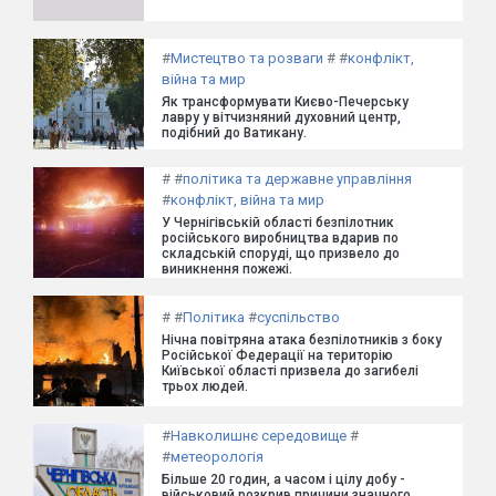
#
Мистецтво та розваги
#
#
конфлікт,
війна та мир
Як трансформувати Києво-Печерську
лавру у вітчизняний духовний центр,
подібний до Ватикану.
#
#
політика та державне управління
#
конфлікт, війна та мир
У Чернігівській області безпілотник
російського виробництва вдарив по
складській споруді, що призвело до
виникнення пожежі.
#
#
Політика
#
суспільство
Нічна повітряна атака безпілотників з боку
Російської Федерації на територію
Київської області призвела до загибелі
трьох людей.
#
Навколишнє середовище
#
#
метеорологія
Більше 20 годин, а часом і цілу добу -
військовий розкрив причини значного