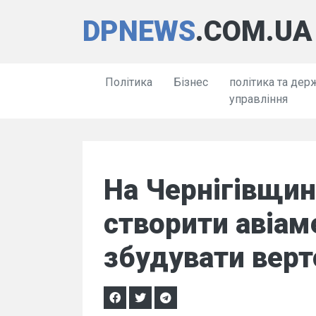
DPNEWS
.COM.UA
Політика
Бізнес
політика та дер
управління
На Чернігівщин
створити авіам
збудувати вер