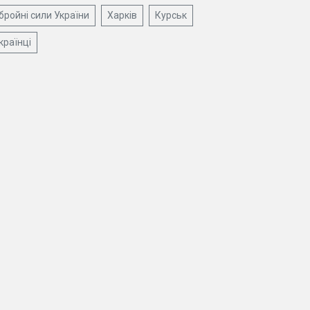
бройні сили України
Харків
Курськ
країнці