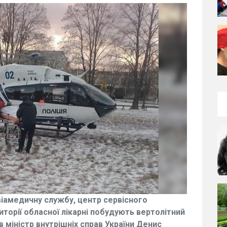
віамедичну службу, центр сервісного
иторії обласної лікарні побудують вертолітний
 міністр внутрішніх справ України Денис