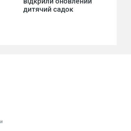
відкрили оновлений
дитячий садок
ви