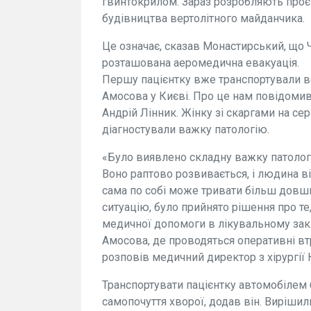
гвинтокрилом. Зараз розробляють про
будівництва вертолітного майданчика.
Це означає, сказав Монастирський, що Ч
розташована аеромедична евакуація.
Першу пацієнтку вже транспортували ве
Амосова у Києві. Про це нам повідомив 
Андрій Лінник. Жінку зі скаргами на сер
діагностували важку патологію.
«Було виявлено складну важку патолог
Воно раптово розвивається, і людина ві
сама по собі може тривати більш довши
ситуацію, було прийнято рішення про те
медичної допомоги в лікувальному закла
Амосова, де проводяться оперативні втр
розповів медичний директор з хірургії 
Транспортувати пацієнтку автомобілем 
самопочуття хворої, додав він. Виріши