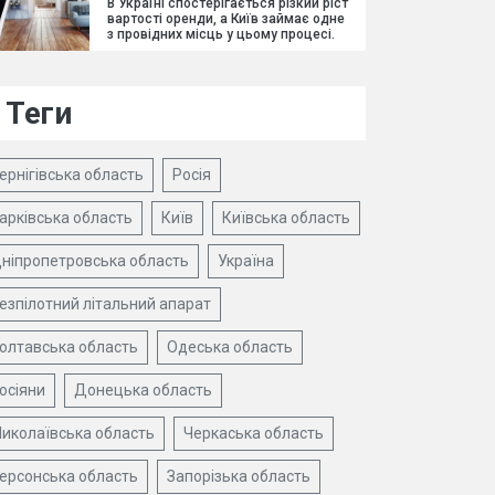
В Україні спостерігається різкий ріст
вартості оренди, а Київ займає одне
з провідних місць у цьому процесі.
Теги
ернігівська область
Росія
арківська область
Київ
Київська область
ніпропетровська область
Україна
езпілотний літальний апарат
олтавська область
Одеська область
осіяни
Донецька область
иколаївська область
Черкаська область
ерсонська область
Запорізька область