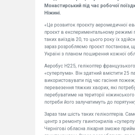
Монастирський під час робочої поїзд
Ніжині.
«Це розвиток проєкту аеромедичної еваку
проєкт в експериментальному режимі п
таких виїздів 20, то цього року їх здій
зараз розробляємо проєкт постанови, що
Україні з планом поширення кожної обл
Аеробус Н225, гелікоптер французького
«суперпума». Він здатний вмістити 25 п
використовувати під час гасіння пожеж,
перевезення тяжких хворих, які потреб
перебуватиме на території ніжинського 
потреби його залучатимуть до порятунк
Зараз там шість таких гелікоптерів. Сам
центр з ремонту гвинтокрилів «суперпум
Чернігові обласна лікарня зможе прийм