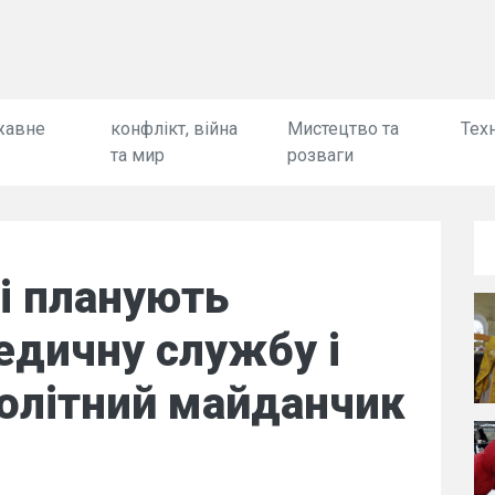
жавне
конфлікт, війна
Мистецтво та
Техн
та мир
розваги
і планують
едичну службу і
толітний майданчик