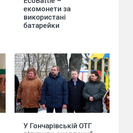
EcoBattle –
екомонети за
використані
батарейки
У Гончарівській ОТГ