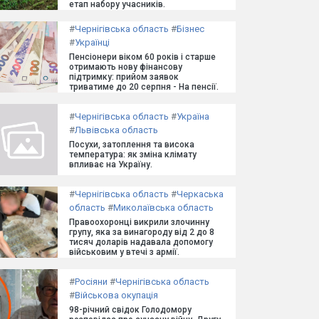
етап набору учасників.
#
Чернігівська область
#
Бізнес
#
Українці
Пенсіонери віком 60 років і старше
отримають нову фінансову
підтримку: прийом заявок
триватиме до 20 серпня - На пенсії.
#
Чернігівська область
#
Україна
#
Львівська область
Посухи, затоплення та висока
температура: як зміна клімату
впливає на Україну.
#
Чернігівська область
#
Черкаська
область
#
Миколаївська область
Правоохоронці викрили злочинну
групу, яка за винагороду від 2 до 8
тисяч доларів надавала допомогу
військовим у втечі з армії.
#
Росіяни
#
Чернігівська область
#
Військова окупація
98-річний свідок Голодомору