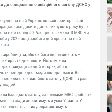
ки до спеціального авіаційного загону ДСНС у
ації по всій Україні, по всій території. Цей
рацює вже досить довго: минулого року було
снено вже понад 50. Але цього замало. З МВС ми
би у 2022 році зробити цей проєкт по всій
асті».
 виробництва, або як його ще називають –
асажирів та два пілоти. Його можна
 для евакуації людей в горах, або для
ують невідкладної медичної допомоги. Він
спеціального авіаційного загону ДСНС і в разі
у людей.
е на базі цього загону, за планами МВС, зроблять
а», які сюди звозитимуть з усієї України. У
ати пацієнтів, яких доправлятимуть