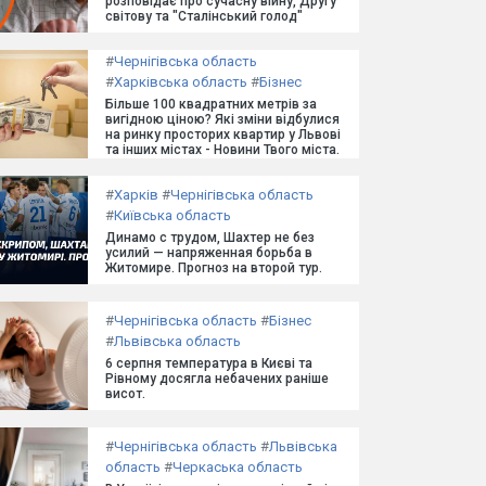
розповідає про сучасну війну, Другу
світову та "Сталінський голод"
#
Чернігівська область
#
Харківська область
#
Бізнес
Більше 100 квадратних метрів за
вигідною ціною? Які зміни відбулися
на ринку просторих квартир у Львові
та інших містах - Новини Твого міста.
#
Харків
#
Чернігівська область
#
Київська область
Динамо с трудом, Шахтер не без
усилий — напряженная борьба в
Житомире. Прогноз на второй тур.
#
Чернігівська область
#
Бізнес
#
Львівська область
6 серпня температура в Києві та
Рівному досягла небачених раніше
висот.
#
Чернігівська область
#
Львівська
область
#
Черкаська область