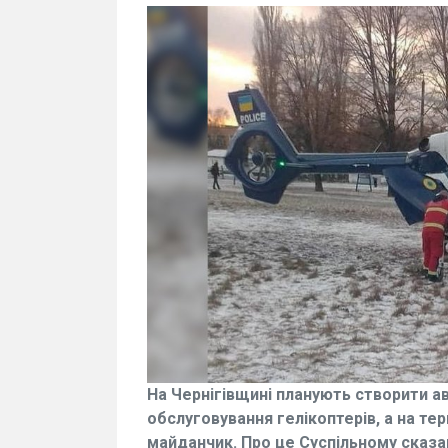
На Чернігівщині планують створити а
обслуговування гелікоптерів, а на тер
майданчик. Про це Суспільному сказав