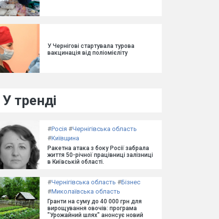
У Чернігові стартувала турова
вакцинація від поліомієліту
У тренді
#
Росія
#
Чернігівська область
#
Київщина
Ракетна атака з боку Росії забрала
життя 50-річної працівниці залізниці
в Київській області.
#
Чернігівська область
#
Бізнес
#
Миколаївська область
Гранти на суму до 40 000 грн для
вирощування овочів: програма
"Урожайний шлях" анонсує новий