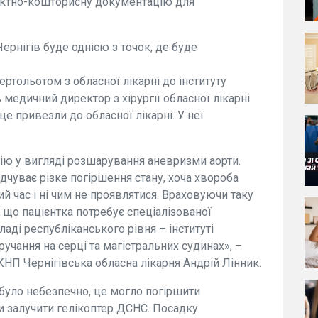
єктно-кошторисну документацію для
ернігів буде однією з точок, де буде
ртольотом з обласної лікарні до інституту
медичний директор з хірургії обласної лікарні
це привезли до обласної лікарні. У неї
ію у вигляді розшарування аневризми аорти.
дчуває різке погіршення стану, хоча хвороба
й час і ні чим не проявлятися. Враховуючи таку
, що пацієнтка потребує спеціалізованої
ді республіканського рівня – інституті
учання на серці та магістральних судинах», –
КНП Чернігівська обласна лікарня Андрій Лінник.
було небезпечно, це могло погіршити
ли залучити гелікоптер ДСНС. Посадку