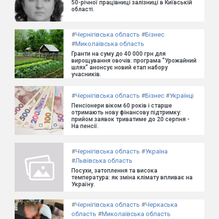
50-річної працівниці залізниці в Київській
області.
#
Чернігівська область
#
Бізнес
#
Миколаївська область
Гранти на суму до 40 000 грн для
вирощування овочів: програма "Урожайний
шлях" анонсує новий етап набору
учасників.
#
Чернігівська область
#
Бізнес
#
Українці
Пенсіонери віком 60 років і старше
отримають нову фінансову підтримку:
прийом заявок триватиме до 20 серпня -
На пенсії.
#
Чернігівська область
#
Україна
#
Львівська область
Посухи, затоплення та висока
температура: як зміна клімату впливає на
Україну.
#
Чернігівська область
#
Черкаська
область
#
Миколаївська область