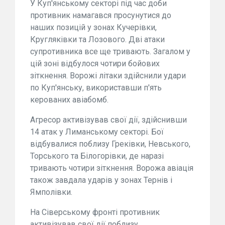
У Куп'янському секторі під час доби
противник намагався просунутися до
наших позицій у зонах Кучерівки,
Кругляківки та Лозового. Дві атаки
супротивника все ще тривають. Загалом у
цій зоні відбулося чотири бойових
зіткнення. Ворожі літаки здійснили удари
по Куп'янську, використавши п'ять
керованих авіабомб.
Агресор активізував свої дії, здійснивши
14 атак у Лиманському секторі. Бої
відбувалися поблизу Греківки, Невського,
Торського та Білогорівки, де наразі
тривають чотири зіткнення. Ворожа авіація
також завдала ударів у зонах Тернів і
Ямполівки.
На Сіверському фронті противник
активізував свої дії поблизу