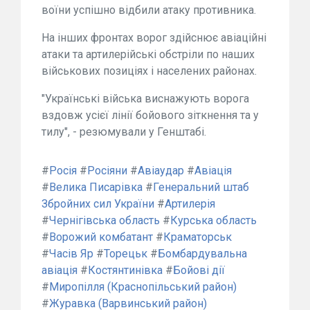
воїни успішно відбили атаку противника.
На інших фронтах ворог здійснює авіаційні
атаки та артилерійські обстріли по наших
військових позиціях і населених районах.
"Українські війська виснажують ворога
вздовж усієї лінії бойового зіткнення та у
тилу", - резюмували у Генштабі.
#
Росія
#
Росіяни
#
Авіаудар
#
Авіація
#
Велика Писарівка
#
Генеральний штаб
Збройних сил України
#
Артилерія
#
Чернігівська область
#
Курська область
#
Ворожий комбатант
#
Краматорськ
#
Часів Яр
#
Торецьк
#
Бомбардувальна
авіація
#
Костянтинівка
#
Бойові дії
#
Миропілля (Краснопільський район)
#
Журавка (Варвинський район)