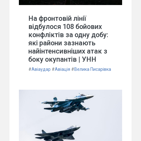
На фронтовій лінії
відбулося 108 бойових
конфліктів за одну добу:
які райони зазнають
найінтенсивніших атак з
боку окупантів | УНН
#
Авіаудар
#
Авіація
#
Велика Писарівка