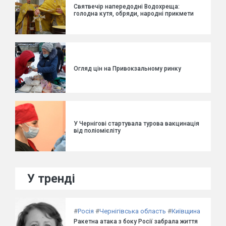
Святвечір напередодні Водохреща:
голодна кутя, обряди, народні прикмети
Огляд цін на Привокзальному ринку
У Чернігові стартувала турова вакцинація
від поліомієліту
У тренді
#
Росія
#
Чернігівська область
#
Київщина
Ракетна атака з боку Росії забрала життя