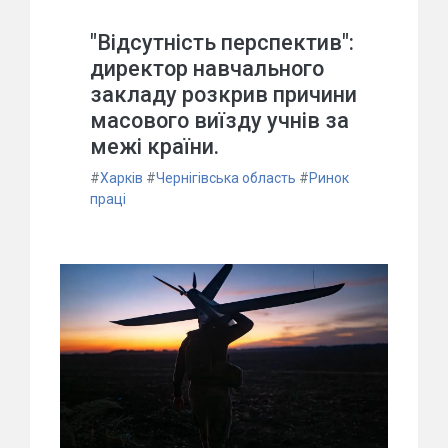
"Відсутність перспектив":
директор навчального
закладу розкрив причини
масового виїзду учнів за
межі країни.
#
Харків
#
Чернігівська область
#
Ринок
праці