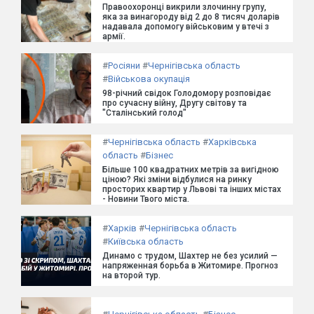
Правоохоронці викрили злочинну групу,
яка за винагороду від 2 до 8 тисяч доларів
надавала допомогу військовим у втечі з
армії.
#
Росіяни
#
Чернігівська область
#
Військова окупація
98-річний свідок Голодомору розповідає
про сучасну війну, Другу світову та
"Сталінський голод"
#
Чернігівська область
#
Харківська
область
#
Бізнес
Більше 100 квадратних метрів за вигідною
ціною? Які зміни відбулися на ринку
просторих квартир у Львові та інших містах
- Новини Твого міста.
#
Харків
#
Чернігівська область
#
Київська область
Динамо с трудом, Шахтер не без усилий —
напряженная борьба в Житомире. Прогноз
на второй тур.