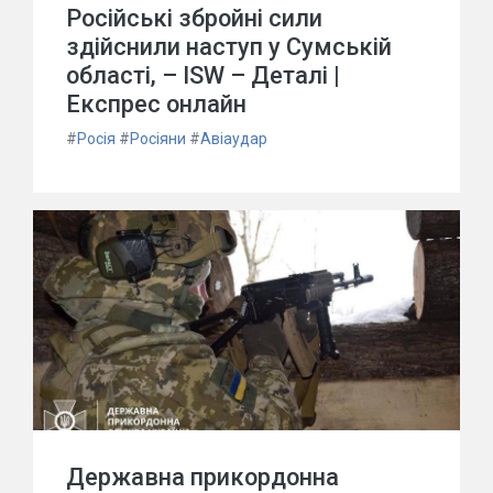
Російські збройні сили
здійснили наступ у Сумській
області, – ISW – Деталі |
Експрес онлайн
#
Росія
#
Росіяни
#
Авіаудар
Державна прикордонна