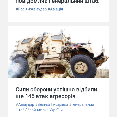
повідомляє Генеральний штаб.
#
Росія
#
Авіаудар
#
Авіація
Сили оборони успішно відбили
ще 145 атак агресорів.
#
Авіаудар
#
Велика Писарівка
#
Генеральний
штаб Збройних сил України