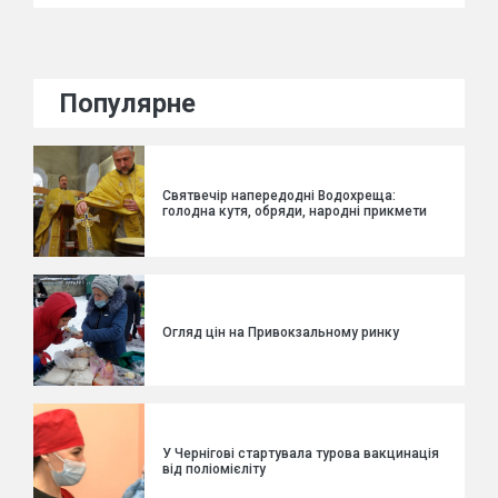
Популярне
Святвечір напередодні Водохреща:
голодна кутя, обряди, народні прикмети
Огляд цін на Привокзальному ринку
У Чернігові стартувала турова вакцинація
від поліомієліту