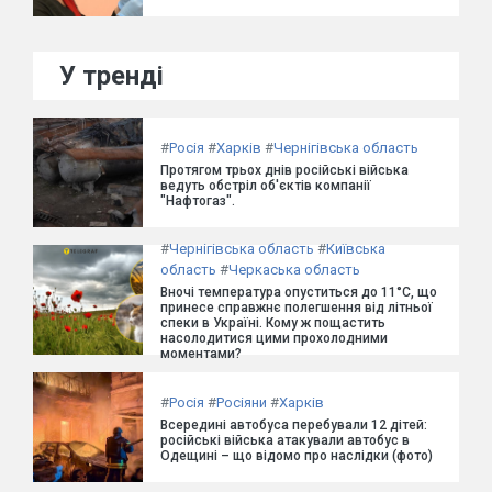
У тренді
#
Росія
#
Харків
#
Чернігівська область
Протягом трьох днів російські війська
ведуть обстріл об'єктів компанії
"Нафтогаз".
#
Чернігівська область
#
Київська
область
#
Черкаська область
Вночі температура опуститься до 11°C, що
принесе справжнє полегшення від літньої
спеки в Україні. Кому ж пощастить
насолодитися цими прохолодними
моментами?
#
Росія
#
Росіяни
#
Харків
Всередині автобуса перебували 12 дітей:
російські війська атакували автобус в
Одещині – що відомо про наслідки (фото)