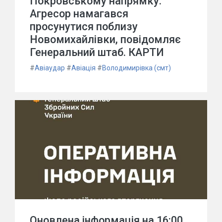
Покровському напрямку.
Агресор намагався
просунутися поблизу
Новомихайлівки, повідомляє
Генеральний штаб. КАРТИ
#
Авіаудар
#
Авіація
#
Володимирівка (смт)
Оновлена інформація на 16:00