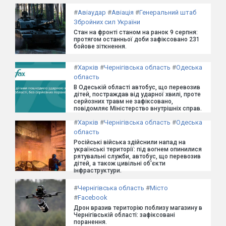
#
Авіаудар
#
Авіація
#
Генеральний штаб
Збройних сил України
Стан на фронті станом на ранок 9 серпня:
протягом останньої доби зафіксовано 231
бойове зіткнення.
#
Харків
#
Чернігівська область
#
Одеська
область
В Одеській області автобус, що перевозив
дітей, постраждав від ударної хвилі, проте
серйозних травм не зафіксовано,
повідомляє Міністерство внутрішніх справ.
#
Харків
#
Чернігівська область
#
Одеська
область
Російські війська здійснили напад на
українські території: під вогнем опинилися
рятувальні служби, автобус, що перевозив
дітей, а також цивільні об'єкти
інфраструктури.
#
Чернігівська область
#
Місто
#
Facebook
Дрон вразив територію поблизу магазину в
Чернігівській області: зафіксовані
поранення.