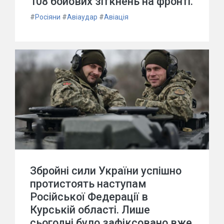
108 бойових зіткнень на фронті.
#
Росіяни
#
Авіаудар
#
Авіація
Збройні сили України успішно
протистоять наступам
Російської Федерації в
Курській області. Лише
сьогодні було зафіксовано вже