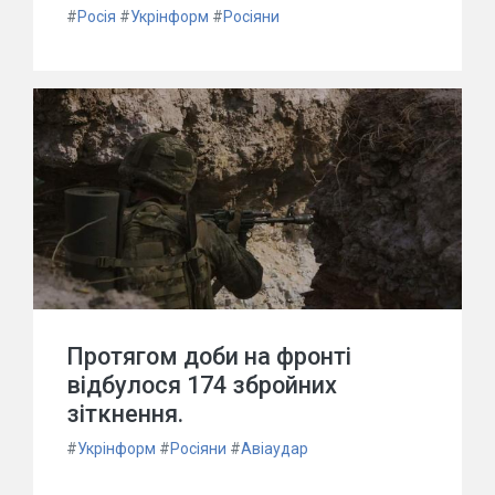
#
Росія
#
Укрінформ
#
Росіяни
Протягом доби на фронті
відбулося 174 збройних
зіткнення.
#
Укрінформ
#
Росіяни
#
Авіаудар