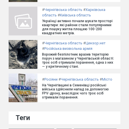
#
Чернігівська область
#
Харківська
область
#
Київська область
Українці активно почали шукати просторі
квартири: які райони стали популярними
для пошуку житла площею 100-200
квадратних метрів.
#
Чернігівська область
#
Цензор.нет
#
Російська визвольна армія
Ворожий безпілотник вразив територію
поруч з магазином у Чернігівській області:
троє осіб отримали поранення, одна з них
— у критичному стані.
#
Росіяни
#
Чернігівська область
#
Місто
На Чернігівщині в Семенівці російські
війська здійснили напад за допомогою
FPV-дрону, внаслідок чого троє осіб
отримали поранення.
Теги