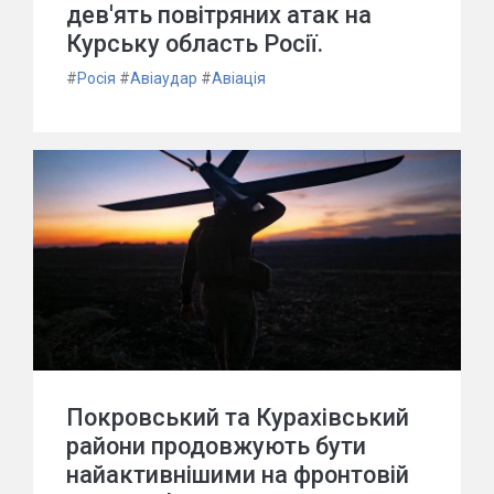
дев'ять повітряних атак на
Курську область Росії.
#
Росія
#
Авіаудар
#
Авіація
Покровський та Курахівський
райони продовжують бути
найактивнішими на фронтовій