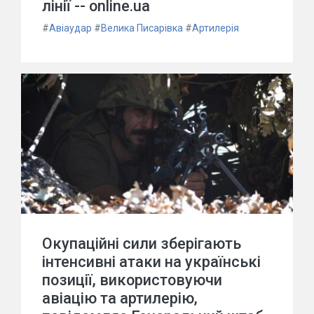
лінії -- online.ua
#
Авіаудар
#
Велика Писарівка
#
Артилерія
Окупаційні сили зберігають
інтенсивні атаки на українські
позиції, використовуючи
авіацію та артилерію,