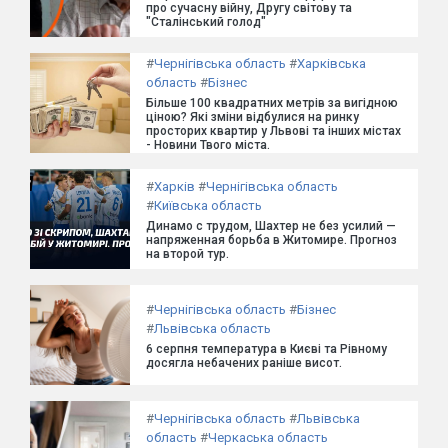
про сучасну війну, Другу світову та
"Сталінський голод"
#
Чернігівська область
#
Харківська
область
#
Бізнес
Більше 100 квадратних метрів за вигідною
ціною? Які зміни відбулися на ринку
просторих квартир у Львові та інших містах
- Новини Твого міста.
#
Харків
#
Чернігівська область
#
Київська область
Динамо с трудом, Шахтер не без усилий —
напряженная борьба в Житомире. Прогноз
на второй тур.
#
Чернігівська область
#
Бізнес
#
Львівська область
6 серпня температура в Києві та Рівному
досягла небачених раніше висот.
#
Чернігівська область
#
Львівська
область
#
Черкаська область