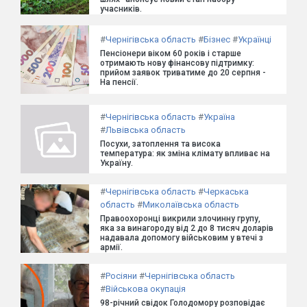
учасників.
#
Чернігівська область
#
Бізнес
#
Українці
Пенсіонери віком 60 років і старше
отримають нову фінансову підтримку:
прийом заявок триватиме до 20 серпня -
На пенсії.
#
Чернігівська область
#
Україна
#
Львівська область
Посухи, затоплення та висока
температура: як зміна клімату впливає на
Україну.
#
Чернігівська область
#
Черкаська
область
#
Миколаївська область
Правоохоронці викрили злочинну групу,
яка за винагороду від 2 до 8 тисяч доларів
надавала допомогу військовим у втечі з
армії.
#
Росіяни
#
Чернігівська область
#
Військова окупація
98-річний свідок Голодомору розповідає