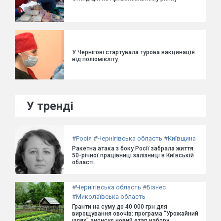
У Чернігові стартувала турова вакцинація
від поліомієліту
У тренді
#
Росія
#
Чернігівська область
#
Київщина
Ракетна атака з боку Росії забрала життя
50-річної працівниці залізниці в Київській
області.
#
Чернігівська область
#
Бізнес
#
Миколаївська область
Гранти на суму до 40 000 грн для
вирощування овочів: програма "Урожайний
шлях" анонсує новий етап набору