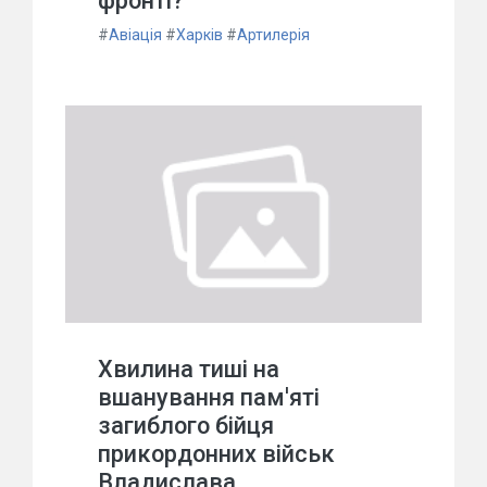
фронті?
#
Авіація
#
Харків
#
Артилерія
Хвилина тиші на
вшанування пам'яті
загиблого бійця
прикордонних військ
Владислава