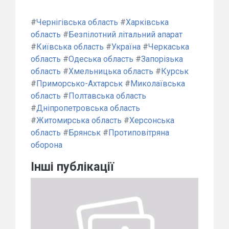
#
Чернігівська область
#
Харківська
область
#
Безпілотний літальний апарат
#
Київська область
#
Україна
#
Черкаська
область
#
Одеська область
#
Запорізька
область
#
Хмельницька область
#
Курськ
#
Приморсько-Ахтарськ
#
Миколаївська
область
#
Полтавська область
#
Дніпропетровська область
#
Житомирська область
#
Херсонська
область
#
Брянськ
#
Протиповітряна
оборона
Інші публікації