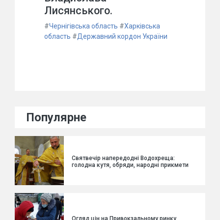
Лисянського.
#
Чернігівська область
#
Харківська
область
#
Державний кордон України
Популярне
Святвечір напередодні Водохреща:
голодна кутя, обряди, народні прикмети
Огляд цін на Привокзальному ринку