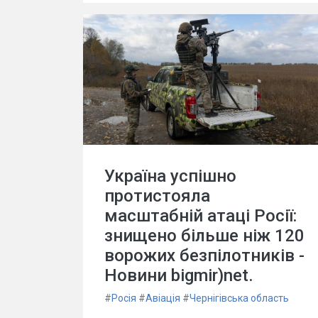
Україна успішно
протистояла
масштабній атаці Росії:
знищено більше ніж 120
ворожих безпілотників -
Новини bigmir)net.
#
Росія
#
Авіація
#
Чернігівська область