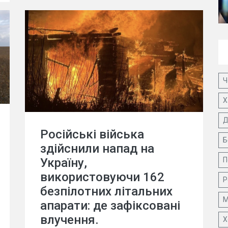
Ч
Х
Д
Російські війська
Б
здійснили напад на
П
Україну,
використовуючи 162
Р
безпілотних літальних
М
апарати: де зафіксовані
влучення.
Х