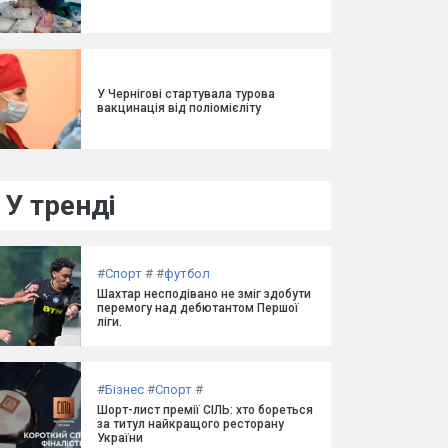
У Чернігові стартувала турова
вакцинація від поліомієліту
У тренді
#
Спорт
#
#
футбол
Шахтар несподівано не зміг здобути
перемогу над дебютантом Першої
ліги.
#
Бізнес
#
Спорт
#
Шорт-лист премії СІЛЬ: хто бореться
за титул найкращого ресторану
України