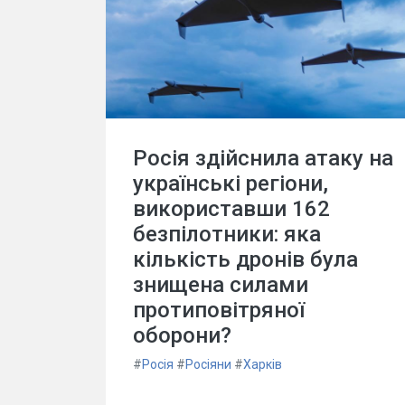
Росія здійснила атаку на
українські регіони,
використавши 162
безпілотники: яка
кількість дронів була
знищена силами
протиповітряної
оборони?
#
Росія
#
Росіяни
#
Харків