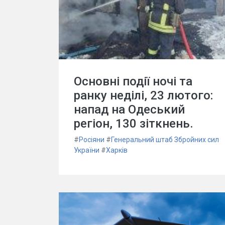
Основні події ночі та
ранку неділі, 23 лютого:
напад на Одеський
регіон, 130 зіткнень.
#
Росіяни
#
Генеральний штаб Збройних сил
України
#
Харків