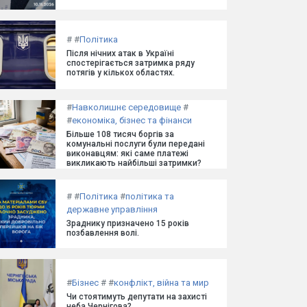
#
#
Політика
Після нічних атак в Україні
спостерігається затримка ряду
потягів у кількох областях.
#
Навколишнє середовище
#
#
економіка, бізнес та фінанси
Більше 108 тисяч боргів за
комунальні послуги були передані
виконавцям: які саме платежі
викликають найбільші затримки?
#
#
Політика
#
політика та
державне управління
Зраднику призначено 15 років
позбавлення волі.
#
Бізнес
#
#
конфлікт, війна та мир
Чи стоятимуть депутати на захисті
неба Чернігова?