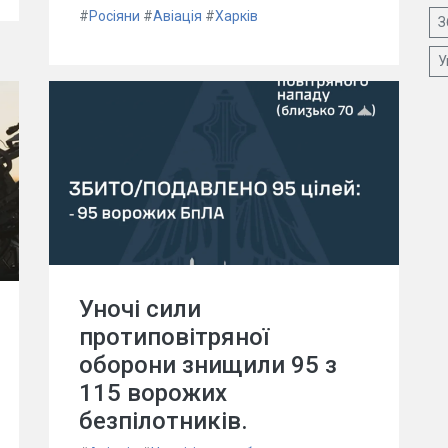
#
Росіяни
#
Авіація
#
Харків
З
У
Уночі сили
протиповітряної
оборони знищили 95 з
115 ворожих
безпілотників.