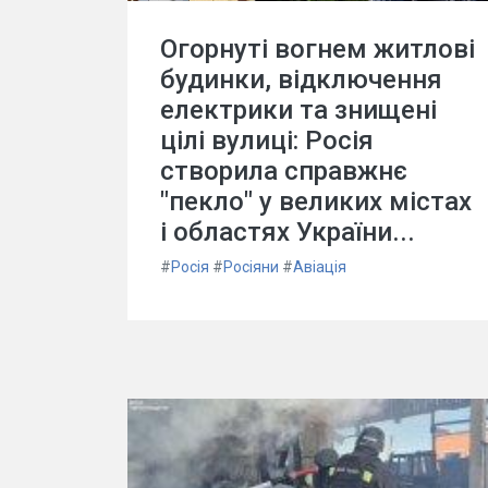
Огорнуті вогнем житлові
будинки, відключення
електрики та знищені
цілі вулиці: Росія
створила справжнє
"пекло" у великих містах
і областях України...
#
Росія
#
Росіяни
#
Авіація