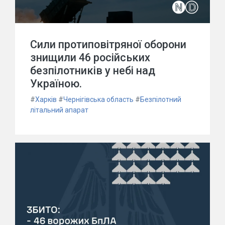
Сили протиповітряної оборони
знищили 46 російських
безпілотників у небі над
Україною.
#
Харків
#
Чернігівська область
#
Безпілотний
літальний апарат