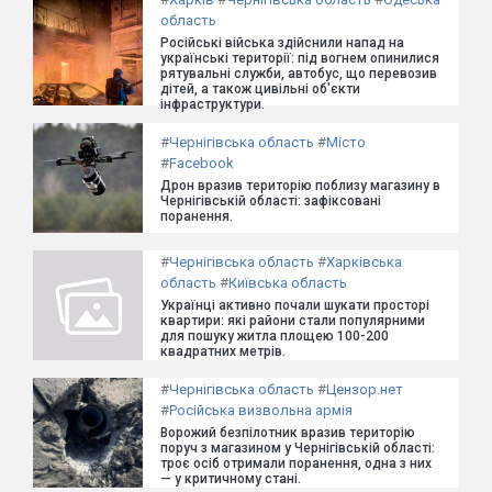
область
Російські війська здійснили напад на
українські території: під вогнем опинилися
рятувальні служби, автобус, що перевозив
дітей, а також цивільні об'єкти
інфраструктури.
#
Чернігівська область
#
Місто
#
Facebook
Дрон вразив територію поблизу магазину в
Чернігівській області: зафіксовані
поранення.
#
Чернігівська область
#
Харківська
область
#
Київська область
Українці активно почали шукати просторі
квартири: які райони стали популярними
для пошуку житла площею 100-200
квадратних метрів.
#
Чернігівська область
#
Цензор.нет
#
Російська визвольна армія
Ворожий безпілотник вразив територію
поруч з магазином у Чернігівській області:
троє осіб отримали поранення, одна з них
— у критичному стані.