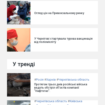
Огляд цін на Привокзальному ринку
У Чернігові стартувала турова вакцинація
від поліомієліту
У тренді
#
Росія
#
Харків
#
Чернігівська область
Протягом трьох днів російські війська
ведуть обстріл об'єктів компанії
"Нафтогаз".
#
Чернігівська область
#
Київська