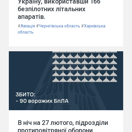
Україну, використавши 166
безпілотних літальних
апаратів.
#
Авіація
#
Чернігівська область
#
Харківська
область
В ніч на 27 лютого, підрозділи
протиповітряної оборони