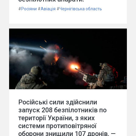
#
Росіяни
#
Авіація
#
Чернігівська область
Російські сили здійснили
запуск 208 безпілотників по
території України, з яких
системи протиповітряної
оборони знищили 107 дронів. —