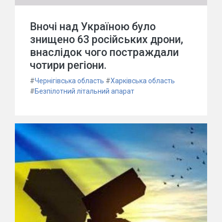
Вночі над Україною було
знищено 63 російських дрони,
внаслідок чого постраждали
чотири регіони.
#
Чернігівська область
#
Харківська область
#
Безпілотний літальний апарат