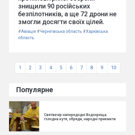
знищили 90 російських
безпілотників, а ще 72 дрони не
змогли досягти своїх цілей.
#
Авіація
#
Чернігівська область
#
Харківська
область
1
2
3
4
5
6
7
8
9
10
Популярне
Святвечір напередодні Водохреща:
голодна кутя, обряди, народні прикмети