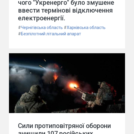
чого "Укренерго" було змушене
ввести термінові відключення
електроенергії.
#
Чернігівська область
#
Харківська область
#
Безпілотний літальний апарат
Сили протиповітряної оборони
знищили 107 російських