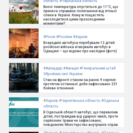
область
#
Черкаська область
Вночі температура опуститься до 11°C, що
принесе справжнє полегшення від літньої
спеки в Україні. Кому ж пощастить
насолодитися цими прохолодними
моментами?
#
Росія
#
Росіяни
#
Харків
Всередині автобуса перебували 12 дітей:
російські війська атакували автобус в
Одещині – що відомо про наслідки (фото)
#
Авіаудар
#
Авіація
#
Генеральний штаб
Збройних сил України
Стан на фронті станом на ранок 9 серпня:
протягом останньої доби зафіксовано 231
бойове зіткнення.
#
Харків
#
Чернігівська область
#
Одеська
область
В Одеській області автобус, що перевозив
дітей, постраждав від ударної хвилі, проте
серйозних травм не зафіксовано,
повідомляє Міністерство внутрішніх справ.
#
Харків
#
Чернігівська область
#
Одеська