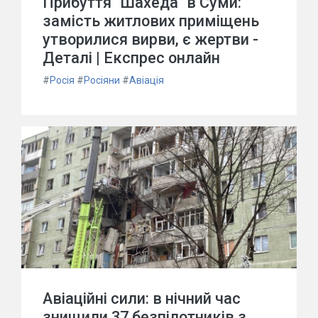
Прибуття "Шахеда" в Суми:
замість житлових приміщень
утворилися вирви, є жертви -
Деталі | Експрес онлайн
#
Росія
#
Росіяни
#
Авіація
Авіаційні сили: в нічний час
знищили 37 безпілотників з