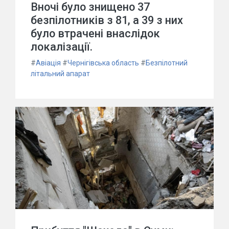
Вночі було знищено 37
безпілотників з 81, а 39 з них
було втрачені внаслідок
локалізації.
#
Авіація
#
Чернігівська область
#
Безпілотний
літальний апарат