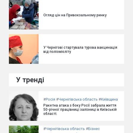
Огляд цін на Привокзальному ринку
У Чернігові стартувала турова вакцинація
від поліомієліту
У тренді
#
Росія
#
Чернігівська область
#
Київщина
Ракетна атака з боку Росії забрала життя
50-річної працівниці залізниці в Київській
області.
#
Чернігівська область
#
Бізнес