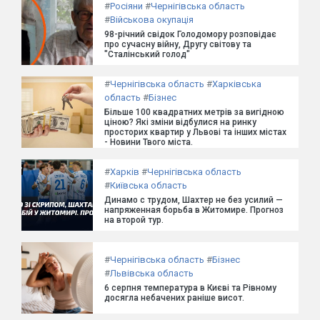
#
Росіяни
#
Чернігівська область
#
Військова окупація
98-річний свідок Голодомору розповідає
про сучасну війну, Другу світову та
"Сталінський голод"
#
Чернігівська область
#
Харківська
область
#
Бізнес
Більше 100 квадратних метрів за вигідною
ціною? Які зміни відбулися на ринку
просторих квартир у Львові та інших містах
- Новини Твого міста.
#
Харків
#
Чернігівська область
#
Київська область
Динамо с трудом, Шахтер не без усилий —
напряженная борьба в Житомире. Прогноз
на второй тур.
#
Чернігівська область
#
Бізнес
#
Львівська область
6 серпня температура в Києві та Рівному
досягла небачених раніше висот.