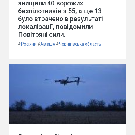
знищили 40 ворожих
безпілотників з 55, а ще 13
було втрачено в результаті
локалізації, повідомили
Повітряні сили.
#
Росіяни
#
Авіація
#
Чернігівська область