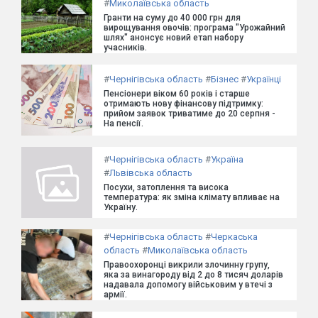
#
Миколаївська область
Гранти на суму до 40 000 грн для
вирощування овочів: програма "Урожайний
шлях" анонсує новий етап набору
учасників.
#
Чернігівська область
#
Бізнес
#
Українці
Пенсіонери віком 60 років і старше
отримають нову фінансову підтримку:
прийом заявок триватиме до 20 серпня -
На пенсії.
#
Чернігівська область
#
Україна
#
Львівська область
Посухи, затоплення та висока
температура: як зміна клімату впливає на
Україну.
#
Чернігівська область
#
Черкаська
область
#
Миколаївська область
Правоохоронці викрили злочинну групу,
яка за винагороду від 2 до 8 тисяч доларів
надавала допомогу військовим у втечі з
армії.