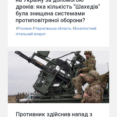
дронів: яка кількість "Шахедів"
була знищена системами
протиповітряної оборони?
#
Росіяни
#
Чернігівська область
#
Безпілотний
літальний апарат
Противник здійснив напад з