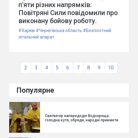
п'яти різних напрямків:
Повітряні Сили повідомили про
виконану бойову роботу.
#
Харків
#
Чернігівська область
#
Безпілотний
літальний апарат
2
3
4
5
6
7
8
9
10
Популярне
Святвечір напередодні Водохреща:
голодна кутя, обряди, народні прикмети