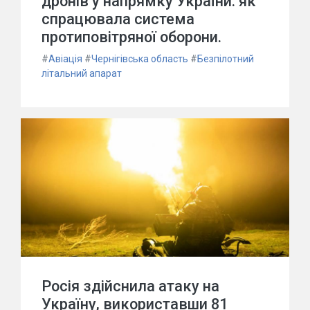
дронів у напрямку України: як
спрацювала система
протиповітряної оборони.
#
Авіація
#
Чернігівська область
#
Безпілотний
літальний апарат
Росія здійснила атаку на
Україну, використавши 81