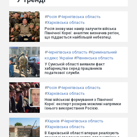
#
Росія
#
Чернігівська область
#
Харківська область
Росія знову має намір залучити війська
Північної Кореї: аналітик визначив регіон,
що піддається найбільшій небезпеці.
#
Чернігівська область
#
Кримінальний
кодекс України
#
Рівненська область
У Сумській області виявили факт
хабарництва серед працівників
податкової служби.
#
Росія
#
Чернігівська область
#
Харківська область
Нові військові формування з Північної
Кореї: експерт розкрив можливі напрямки
їхнього використання Росією.
#
Харків
#
Чернігівська область
#
Харківська область
В Харківській області вперше реалізують