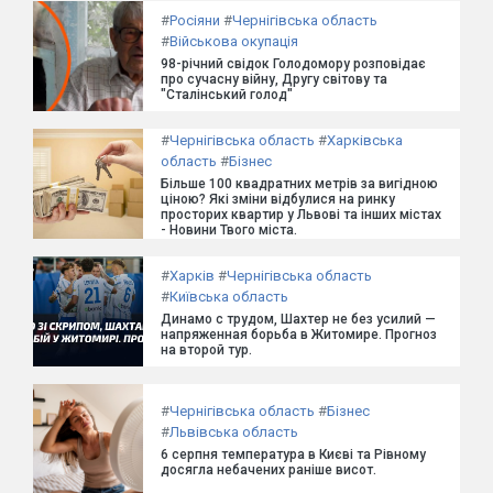
#
Росіяни
#
Чернігівська область
#
Військова окупація
98-річний свідок Голодомору розповідає
про сучасну війну, Другу світову та
"Сталінський голод"
#
Чернігівська область
#
Харківська
область
#
Бізнес
Більше 100 квадратних метрів за вигідною
ціною? Які зміни відбулися на ринку
просторих квартир у Львові та інших містах
- Новини Твого міста.
#
Харків
#
Чернігівська область
#
Київська область
Динамо с трудом, Шахтер не без усилий —
напряженная борьба в Житомире. Прогноз
на второй тур.
#
Чернігівська область
#
Бізнес
#
Львівська область
6 серпня температура в Києві та Рівному
досягла небачених раніше висот.