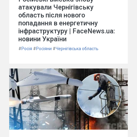
атакували Чернігівську
область після нового
попадання в енергетичну
інфраструктуру | FaceNews.ua:
новини України
#
Росія
#
Росіяни
#
Чернігівська область