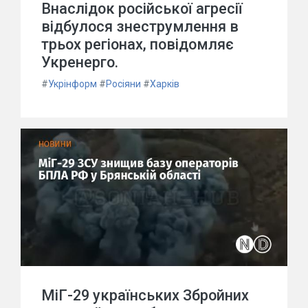
Внаслідок російської агресії
відбулося знеструмлення в
трьох регіонах, повідомляє
Укренерго.
#
Укрінформ
#
Росіяни
#
Харків
МіГ-29 українських Збройних