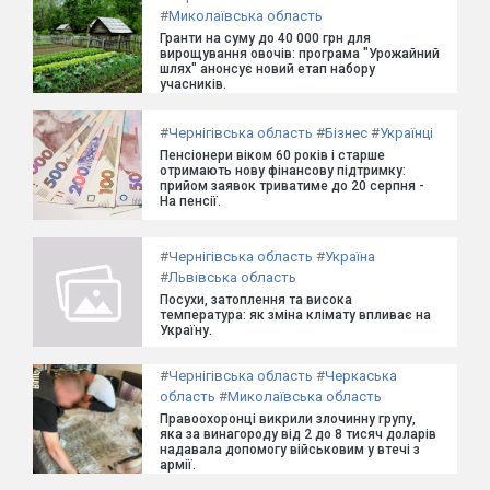
#
Миколаївська область
Гранти на суму до 40 000 грн для
вирощування овочів: програма "Урожайний
шлях" анонсує новий етап набору
учасників.
#
Чернігівська область
#
Бізнес
#
Українці
Пенсіонери віком 60 років і старше
отримають нову фінансову підтримку:
прийом заявок триватиме до 20 серпня -
На пенсії.
#
Чернігівська область
#
Україна
#
Львівська область
Посухи, затоплення та висока
температура: як зміна клімату впливає на
Україну.
#
Чернігівська область
#
Черкаська
область
#
Миколаївська область
Правоохоронці викрили злочинну групу,
яка за винагороду від 2 до 8 тисяч доларів
надавала допомогу військовим у втечі з
армії.