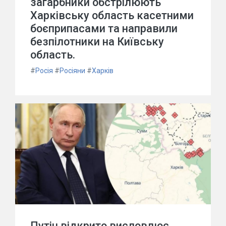
загарбники обстрілюють
Харківську область касетними
боєприпасами та направили
безпілотники на Київську
область.
#
Росія
#
Росіяни
#
Харків
Путін відкрито висловлює