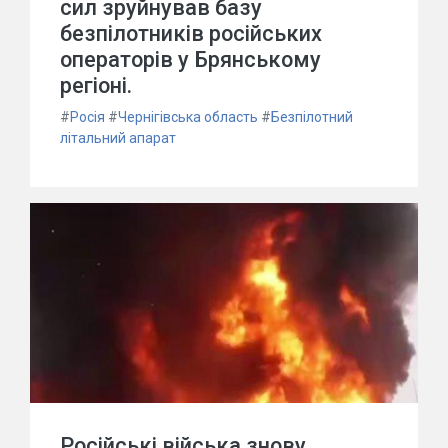
сил зруйнував базу
безпілотників російських
операторів у Брянському
регіоні.
#
Росія
#
Чернігівська область
#
Безпілотний
літальний апарат
Російські війська знову