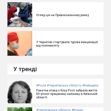
Огляд цін на Привокзальному ринку
У Чернігові стартувала турова вакцинація
від поліомієліту
У тренді
#
Росія
#
Чернігівська область
#
Київщина
Ракетна атака з боку Росії забрала життя
50-річної працівниці залізниці в Київській
області.
#
Чернігівська область
#
Бізнес