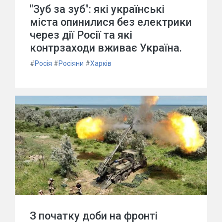
"Зуб за зуб": які українські
міста опинилися без електрики
через дії Росії та які
контрзаходи вживає Україна.
#
Росія
#
Росіяни
#
Харків
З початку доби на фронті