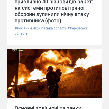
приблизно 40 різновидів ракет:
як системи протиповітряної
оборони зупинили нічну атаку
противника (фото)
#
Росіяни
#
Чернігівська область
#
Харківська
область
Основні події ночі та ранку