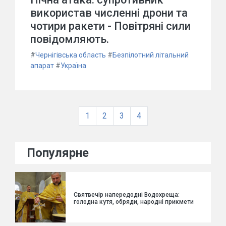
використав численні дрони та
чотири ракети - Повітряні сили
повідомляють.
#
Чернігівська область
#
Безпілотний літальний
апарат
#
Україна
1
2
3
4
Популярне
Святвечір напередодні Водохреща:
голодна кутя, обряди, народні прикмети