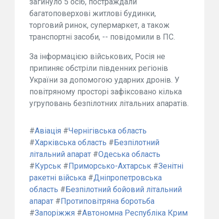
загинуло 5 осіб, постраждали
багатоповерхові житлові будинки,
торговий ринок, супермаркет, а також
транспортні засоби, -- повідомили в ПС.
За інформацією військових, Росія не
припиняє обстріли південних регіонів
України за допомогою ударних дронів. У
повітряному просторі зафіксовано кілька
угруповань безпілотних літальних апаратів.
#
Авіація
#
Чернігівська область
#
Харківська область
#
Безпілотний
літальний апарат
#
Одеська область
#
Курськ
#
Приморсько-Ахтарськ
#
Зенітні
ракетні війська
#
Дніпропетровська
область
#
Безпілотний бойовий літальний
апарат
#
Протиповітряна боротьба
#
Запоріжжя
#
Автономна Республіка Крим