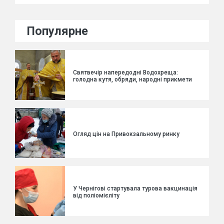
Популярне
Святвечір напередодні Водохреща:
голодна кутя, обряди, народні прикмети
Огляд цін на Привокзальному ринку
У Чернігові стартувала турова вакцинація
від поліомієліту