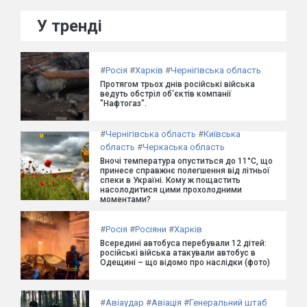
У тренді
#
Росія
#
Харків
#
Чернігівська область
Протягом трьох днів російські війська
ведуть обстріл об'єктів компанії
"Нафтогаз".
#
Чернігівська область
#
Київська
область
#
Черкаська область
Вночі температура опуститься до 11°C, що
принесе справжнє полегшення від літньої
спеки в Україні. Кому ж пощастить
насолодитися цими прохолодними
моментами?
#
Росія
#
Росіяни
#
Харків
Всередині автобуса перебували 12 дітей:
російські війська атакували автобус в
Одещині – що відомо про наслідки (фото)
#
Авіаудар
#
Авіація
#
Генеральний штаб