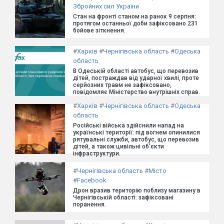
Збройних сил України
Стан на фронті станом на ранок 9 серпня:
протягом останньої доби зафіксовано 231
бойове зіткнення.
#
Харків
#
Чернігівська область
#
Одеська
область
В Одеській області автобус, що перевозив
дітей, постраждав від ударної хвилі, проте
серйозних травм не зафіксовано,
повідомляє Міністерство внутрішніх справ.
#
Харків
#
Чернігівська область
#
Одеська
область
Російські війська здійснили напад на
українські території: під вогнем опинилися
рятувальні служби, автобус, що перевозив
дітей, а також цивільні об'єкти
інфраструктури.
#
Чернігівська область
#
Місто
#
Facebook
Дрон вразив територію поблизу магазину в
Чернігівській області: зафіксовані
поранення.