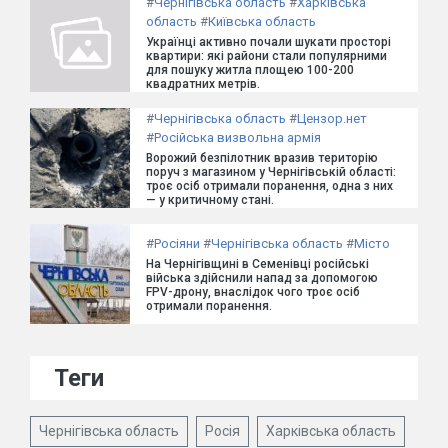
#
Чернігівська область
#
Харківська
область
#
Київська область
Українці активно почали шукати просторі
квартири: які райони стали популярними
для пошуку житла площею 100-200
квадратних метрів.
#
Чернігівська область
#
Цензор.нет
#
Російська визвольна армія
Ворожий безпілотник вразив територію
поруч з магазином у Чернігівській області:
троє осіб отримали поранення, одна з них
— у критичному стані.
#
Росіяни
#
Чернігівська область
#
Місто
На Чернігівщині в Семенівці російські
війська здійснили напад за допомогою
FPV-дрону, внаслідок чого троє осіб
отримали поранення.
Теги
Чернігівська область
Росія
Харківська область