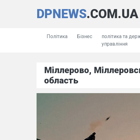
DPNEWS
.COM.UA
Політика
Бізнес
політика та дер
управління
Міллерово, Міллеровс
область