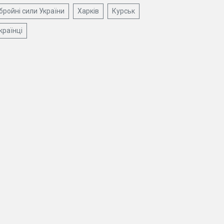
бройні сили України
Харків
Курськ
країнці