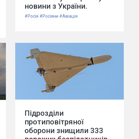
новини з України.
#
Росія
#
Росіяни
#
Авіація
Підрозділи
протиповітряної
оборони знищили 333