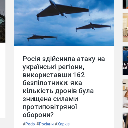
Росія здійснила атаку на
українські регіони,
використавши 162
безпілотники: яка
кількість дронів була
знищена силами
протиповітряної
оборони?
#
Росія
#
Росіяни
#
Харків