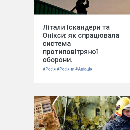
Літали Іскандери та
Онікси: як спрацювала
система
протиповітряної
оборони.
#
Росія
#
Росіяни
#
Авіація