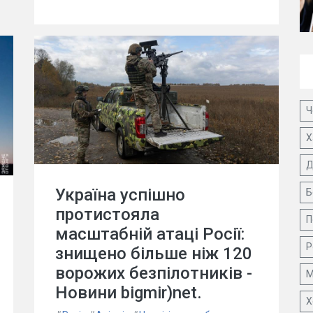
Ч
Х
Д
Україна успішно
Б
протистояла
П
масштабній атаці Росії:
Р
знищено більше ніж 120
ворожих безпілотників -
М
Новини bigmir)net.
Х