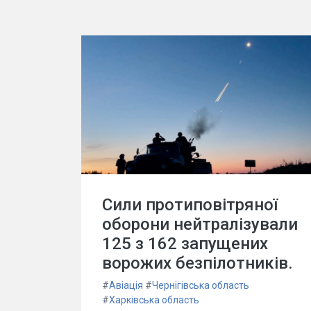
Сили протиповітряної
оборони нейтралізували
125 з 162 запущених
ворожих безпілотників.
#
Авіація
#
Чернігівська область
#
Харківська область