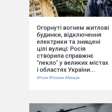
Огорнуті вогнем житлові
будинки, відключення
електрики та знищені
цілі вулиці: Росія
створила справжнє
"пекло" у великих містах
і областях України...
#
Росія
#
Росіяни
#
Авіація