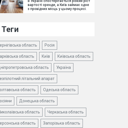
В Україні спостерігається різкий ріст
вартості оренди, а Київ займає одне
з провідних місць у цьому процесі.
Теги
ернігівська область
Росія
арківська область
Київ
Київська область
ніпропетровська область
Україна
езпілотний літальний апарат
олтавська область
Одеська область
осіяни
Донецька область
иколаївська область
Черкаська область
ерсонська область
Запорізька область