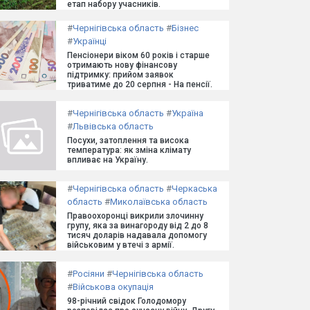
етап набору учасників.
#
Чернігівська область
#
Бізнес
#
Українці
Пенсіонери віком 60 років і старше
отримають нову фінансову
підтримку: прийом заявок
триватиме до 20 серпня - На пенсії.
#
Чернігівська область
#
Україна
#
Львівська область
Посухи, затоплення та висока
температура: як зміна клімату
впливає на Україну.
#
Чернігівська область
#
Черкаська
область
#
Миколаївська область
Правоохоронці викрили злочинну
групу, яка за винагороду від 2 до 8
тисяч доларів надавала допомогу
військовим у втечі з армії.
#
Росіяни
#
Чернігівська область
#
Військова окупація
98-річний свідок Голодомору