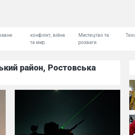
жавне
конфлікт, війна
Мистецтво та
Техн
та мир
розваги
ький район, Ростовська