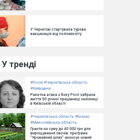
У Чернігові стартувала турова
вакцинація від поліомієліту
У тренді
#
Росія
#
Чернігівська область
#
Київщина
Ракетна атака з боку Росії забрала
життя 50-річної працівниці залізниці
в Київській області.
#
Чернігівська область
#
Бізнес
#
Миколаївська область
Гранти на суму до 40 000 грн для
вирощування овочів: програма
"Урожайний шлях" анонсує новий