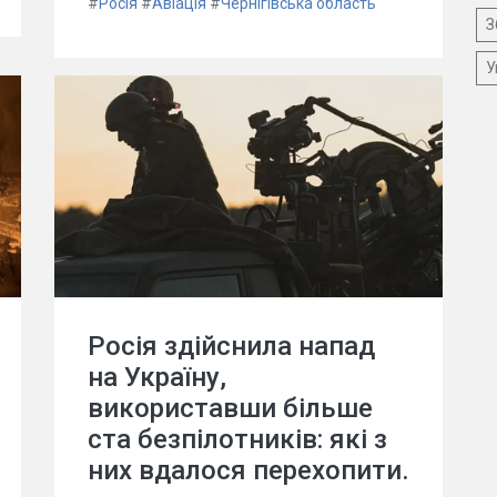
#
Росія
#
Авіація
#
Чернігівська область
З
У
Росія здійснила напад
на Україну,
використавши більше
ста безпілотників: які з
них вдалося перехопити.