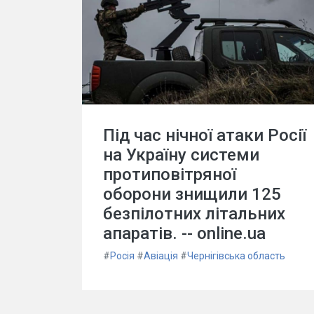
Під час нічної атаки Росії
на Україну системи
протиповітряної
оборони знищили 125
безпілотних літальних
апаратів. -- online.ua
#
Росія
#
Авіація
#
Чернігівська область