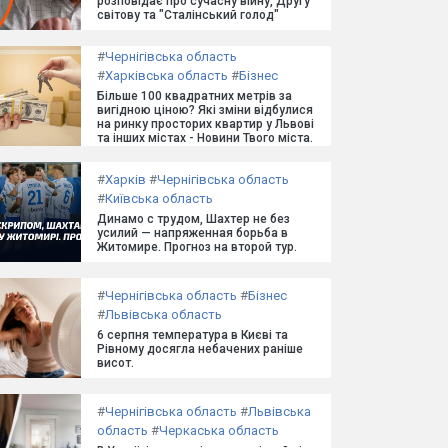
розповідає про сучасну війну, Другу
світову та "Сталінський голод"
#
Чернігівська область
#
Харківська область
#
Бізнес
Більше 100 квадратних метрів за
вигідною ціною? Які зміни відбулися
на ринку просторих квартир у Львові
та інших містах - Новини Твого міста.
#
Харків
#
Чернігівська область
#
Київська область
Динамо с трудом, Шахтер не без
усилий — напряженная борьба в
Житомире. Прогноз на второй тур.
#
Чернігівська область
#
Бізнес
#
Львівська область
6 серпня температура в Києві та
Рівному досягла небачених раніше
висот.
#
Чернігівська область
#
Львівська
область
#
Черкаська область