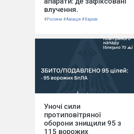
апарати: де зафіксовані
влучення.
#
Росіяни
#
Авіація
#
Харків
Уночі сили
протиповітряної
оборони знищили 95 з
115 ворожих