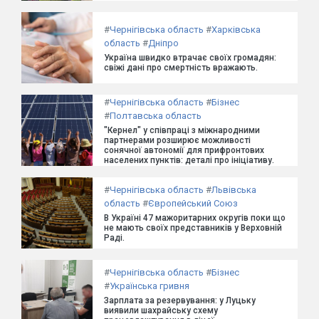
#
Чернігівська область
#
Харківська
область
#
Дніпро
Україна швидко втрачає своїх громадян:
свіжі дані про смертність вражають.
#
Чернігівська область
#
Бізнес
#
Полтавська область
"Кернел" у співпраці з міжнародними
партнерами розширює можливості
сонячної автономії для прифронтових
населених пунктів: деталі про ініціативу.
#
Чернігівська область
#
Львівська
область
#
Європейський Союз
В Україні 47 мажоритарних округів поки що
не мають своїх представників у Верховній
Раді.
#
Чернігівська область
#
Бізнес
#
Українська гривня
Зарплата за резервування: у Луцьку
виявили шахрайську схему