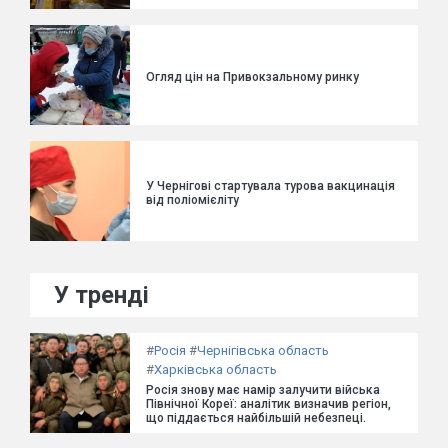
Огляд цін на Привокзальному ринку
У Чернігові стартувала турова вакцинація
від поліомієліту
У тренді
#
Росія
#
Чернігівська область
#
Харківська область
Росія знову має намір залучити війська
Північної Кореї: аналітик визначив регіон,
що піддається найбільшій небезпеці.