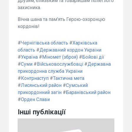
друзям, близьким та товаришам полеглого
захисника.
Вічна шана та пам'ять Герою-охоронцю
кордонів!
#
Чернігівська область
#
Харківська
область
#
Державний кордон України
#
Україна
#
Міномет (зброя)
#
Бойові дії
#
Суми
#
Військовослужбовці
#
Державна
прикордонна служба України
#
Контрнаступ
#
Тактична мета
#
Лисянський район
#
Сумський
прикордонний загін
#
Баранівський район
#
Орден Слави
Інші публікації