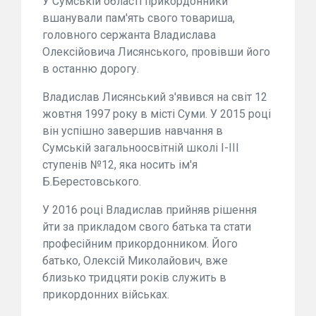
У Сумській області прикордонники
вшанували пам'ять свого товариша,
головного сержанта Владислава
Олексійовича Лисянського, провівши його
в останню дорогу.
Владислав Лисянський з'явився на світ 12
жовтня 1997 року в місті Суми. У 2015 році
він успішно завершив навчання в
Сумській загальноосвітній школі І-ІІІ
ступенів №12, яка носить ім'я
Б.Берестовського.
У 2016 році Владислав прийняв рішення
йти за прикладом свого батька та стати
професійним прикордонником. Його
батько, Олексій Миколайович, вже
близько тридцяти років служить в
прикордонних військах.