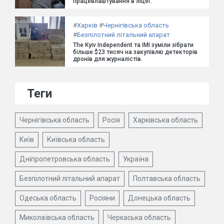
працевлаштування в ліцеї.
#
Харків
#
Чернігівська область
#
Безпілотний літальний апарат
The Kyiv Independent та ІМІ зуміли зібрати
більше $23 тисяч на закупівлю детекторів
дронів для журналістів.
Теги
Чернігівська область
Росія
Харківська область
Київ
Київська область
Дніпропетровська область
Україна
Безпілотний літальний апарат
Полтавська область
Одеська область
Росіяни
Донецька область
Миколаївська область
Черкаська область