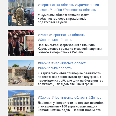
#
Чернігівська область
#
Кримінальний
кодекс України
#
Рівненська область
У Сумській області виявили факт
хабарництва серед працівників
податкової служби.
#
Росія
#
Чернігівська область
#
Харківська область
Нові військові формування з Північної
Кореї: експерт розкрив можливі напрямки
їхнього використання Росією.
#
Харків
#
Чернігівська область
#
Харківська область
В Харківській області вперше реалізують
проект зі зведення житла для внутрішньо
переміщених осіб, але ціни на будівництво
вражають, - повідомляє "Наші гроші".
#
Харків
#
Чернігівська область
#
Дніпро
Львівські університети на перших позиціях:
огляд рейтингу 100 українських вищих
навчальних закладів - Новини Твоє місто