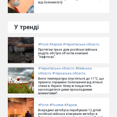
від поліомієліту
У тренді
#
Росія
#
Харків
#
Чернігівська область
Протягом трьох днів російські війська
ведуть обстріл об'єктів компанії
"Нафтогаз".
#
Чернігівська область
#
Київська
область
#
Черкаська область
Вночі температура опуститься до 11°C, що
принесе справжнє полегшення від літньої
спеки в Україні. Кому ж пощастить
насолодитися цими прохолодними
моментами?
#
Росія
#
Росіяни
#
Харків
Всередині автобуса перебували 12 дітей:
російські війська атакували автобус в