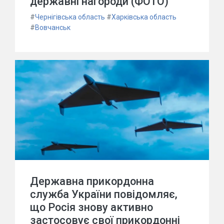
державні нагороди (ФОТО)
#
Чернігівська область
#
Харківська область
#
Вовчанськ
Державна прикордонна
служба України повідомляє,
що Росія знову активно
застосовує свої прикордонні