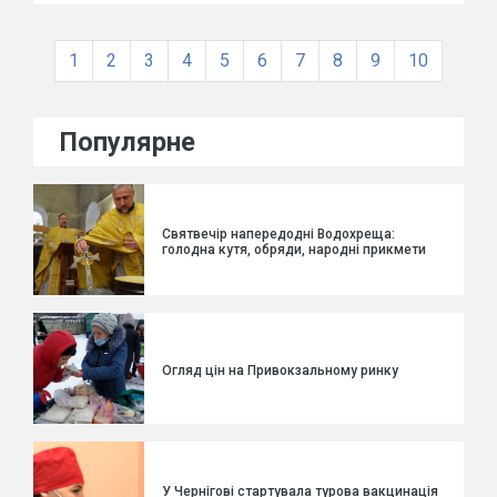
1
2
3
4
5
6
7
8
9
10
Популярне
Святвечір напередодні Водохреща:
голодна кутя, обряди, народні прикмети
Огляд цін на Привокзальному ринку
У Чернігові стартувала турова вакцинація