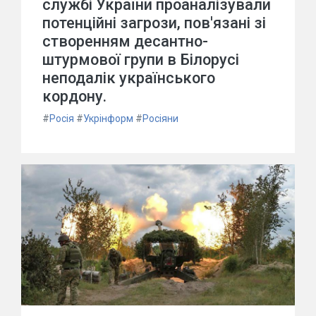
службі України проаналізували
потенційні загрози, пов'язані зі
створенням десантно-
штурмової групи в Білорусі
неподалік українського
кордону.
#
Росія
#
Укрінформ
#
Росіяни