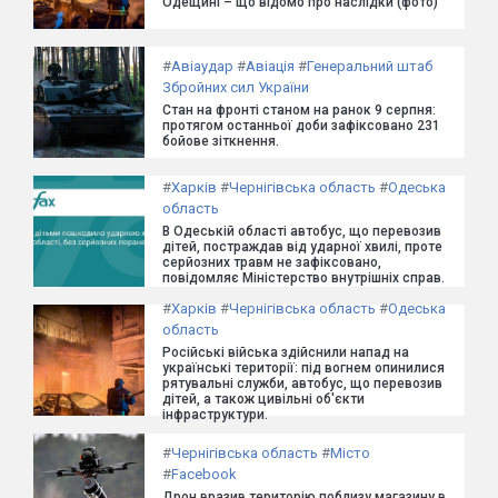
Одещині – що відомо про наслідки (фото)
#
Авіаудар
#
Авіація
#
Генеральний штаб
Збройних сил України
Стан на фронті станом на ранок 9 серпня:
протягом останньої доби зафіксовано 231
бойове зіткнення.
#
Харків
#
Чернігівська область
#
Одеська
область
В Одеській області автобус, що перевозив
дітей, постраждав від ударної хвилі, проте
серйозних травм не зафіксовано,
повідомляє Міністерство внутрішніх справ.
#
Харків
#
Чернігівська область
#
Одеська
область
Російські війська здійснили напад на
українські території: під вогнем опинилися
рятувальні служби, автобус, що перевозив
дітей, а також цивільні об'єкти
інфраструктури.
#
Чернігівська область
#
Місто
#
Facebook
Дрон вразив територію поблизу магазину в