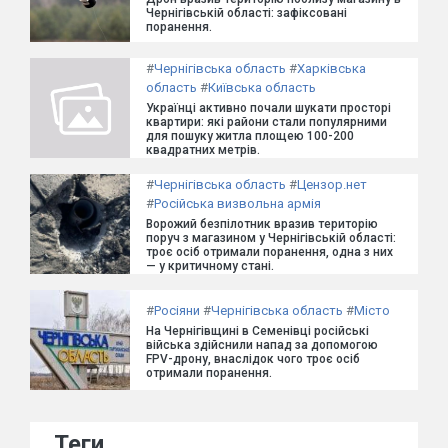
Чернігівській області: зафіксовані
поранення.
#
Чернігівська область
#
Харківська
область
#
Київська область
Українці активно почали шукати просторі
квартири: які райони стали популярними
для пошуку житла площею 100-200
квадратних метрів.
#
Чернігівська область
#
Цензор.нет
#
Російська визвольна армія
Ворожий безпілотник вразив територію
поруч з магазином у Чернігівській області:
троє осіб отримали поранення, одна з них
— у критичному стані.
#
Росіяни
#
Чернігівська область
#
Місто
На Чернігівщині в Семенівці російські
війська здійснили напад за допомогою
FPV-дрону, внаслідок чого троє осіб
отримали поранення.
Теги