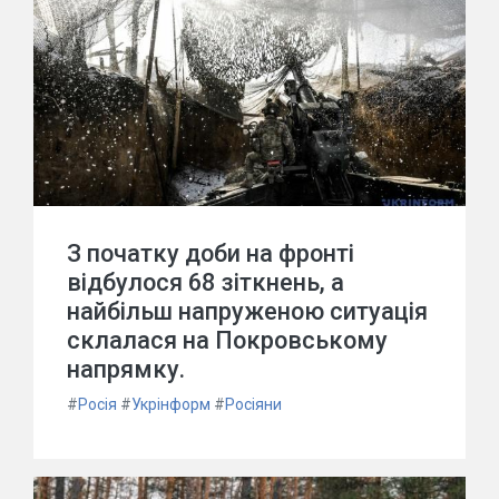
З початку доби на фронті
відбулося 68 зіткнень, а
найбільш напруженою ситуація
склалася на Покровському
напрямку.
#
Росія
#
Укрінформ
#
Росіяни