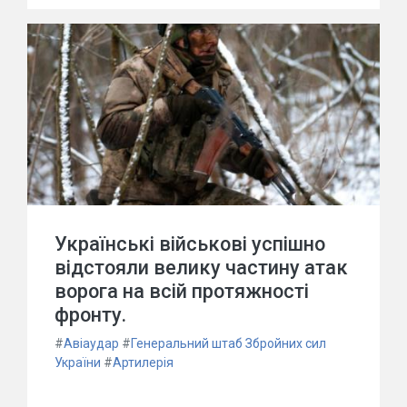
Українські військові успішно
відстояли велику частину атак
ворога на всій протяжності
фронту.
#
Авіаудар
#
Генеральний штаб Збройних сил
України
#
Артилерія