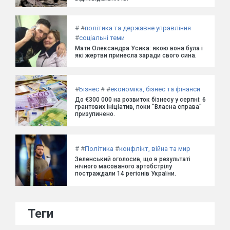
#
#
політика та державне управління
#
соціальні теми
Мати Олександра Усика: якою вона була і
які жертви принесла заради свого сина.
#
Бізнес
#
#
економіка, бізнес та фінанси
До €300 000 на розвиток бізнесу у серпні: 6
грантових ініціатив, поки "Власна справа"
призупинено.
#
#
Політика
#
конфлікт, війна та мир
Зеленський оголосив, що в результаті
нічного масованого артобстрілу
постраждали 14 регіонів України.
Теги