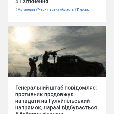
51 зіткнення.
#
Артилерія
#
Чернігівська область
#
Курськ
Генеральний штаб повідомляє:
противник продовжує
нападати на Гуляйпільський
напрямок, наразі відбувається