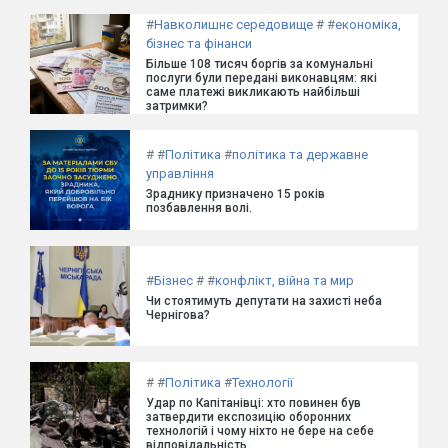
#
Навколишнє середовище
#
#
економіка,
бізнес та фінанси
Більше 108 тисяч боргів за комунальні
послуги були передані виконавцям: які
саме платежі викликають найбільші
затримки?
#
#
Політика
#
політика та державне
управління
Зраднику призначено 15 років
позбавлення волі.
#
Бізнес
#
#
конфлікт, війна та мир
Чи стоятимуть депутати на захисті неба
Чернігова?
#
#
Політика
#
Технології
Удар по Капітанівці: хто повинен був
затвердити експозицію оборонних
технологій і чому ніхто не бере на себе
відповідальність.