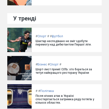
У тренді
#
Спорт
#
#
футбол
Шахтар несподівано не зміг здобути
перемогу над дебютантом Першої ліги.
#
Бізнес
#
Спорт
#
Шорт-лист премії СІЛЬ: хто бореться за
титул найкращого ресторану України
#
#
Політика
Після нічних атак в Україні
спостерігається затримка ряду потягів у
кількох областях.