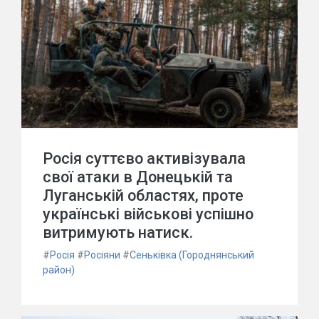
Росія суттєво активізувала
свої атаки в Донецькій та
Луганській областях, проте
українські військові успішно
витримують натиск.
#
Росія
#
Росіяни
#
Сеньківка (Городнянський
район)