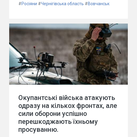
#
Росіяни
#
Чернігівська область
#
Вовчанськ
Окупантські війська атакують
одразу на кількох фронтах, але
сили оборони успішно
перешкоджають їхньому
просуванню.