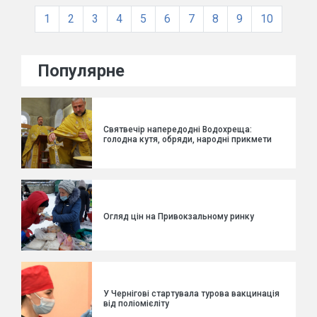
1
2
3
4
5
6
7
8
9
10
Популярне
Святвечір напередодні Водохреща:
голодна кутя, обряди, народні прикмети
Огляд цін на Привокзальному ринку
У Чернігові стартувала турова вакцинація
від поліомієліту