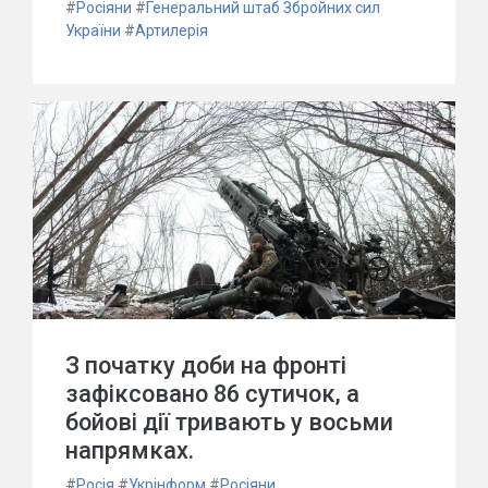
#
Росіяни
#
Генеральний штаб Збройних сил
України
#
Артилерія
З початку доби на фронті
зафіксовано 86 сутичок, а
бойові дії тривають у восьми
напрямках.
#
Росія
#
Укрінформ
#
Росіяни