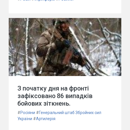
З початку дня на фронті
зафіксовано 86 випадків
бойових зіткнень.
#
Росіяни
#
Генеральний штаб Збройних сил
України
#
Артилерія