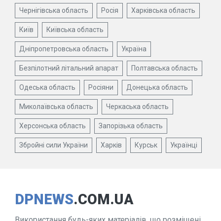
Чернігівська область
Росія
Харківська область
Київ
Київська область
Дніпропетровська область
Україна
Безпілотний літальний апарат
Полтавська область
Одеська область
Росіяни
Донецька область
Миколаївська область
Черкаська область
Херсонська область
Запорізька область
Збройні сили України
Харків
Курськ
Українці
DPNEWS
.COM.UA
Використання будь-яких матеріалів, що розміщені