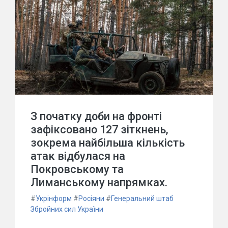
З початку доби на фронті
зафіксовано 127 зіткнень,
зокрема найбільша кількість
атак відбулася на
Покровському та
Лиманському напрямках.
#
Укрінформ
#
Росіяни
#
Генеральний штаб
Збройних сил України