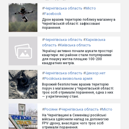
#
Чернігівська область
#
Місто
#
Facebook
Дрон вразив територію поблизу магазину в
Чернігівській області: зафіксовані
поранення.
#
Чернігівська область
#
Харківська
область
#
Київська область
Українці активно почали шукати просторі
квартири: які райони стали популярними
для пошуку житла площею 100-200
квадратних метрів.
#
Чернігівська область
#
Цензор.нет
#
Російська визвольна армія
Ворожий безпілотник вразив територію
поруч з магазином у Чернігівській області:
троє осіб отримали поранення, одна з них
— у критичному стані.
#
Росіяни
#
Чернігівська область
#
Місто
На Чернігівщині в Семенівці російські
війська здійснили напад за допомогою
FPV-дрону, внаслідок чого троє осіб
отримали поранення.