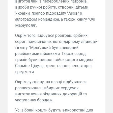
виготовлені з перероблених патронів,
вироби ручної роботи, створені дітьми
України, прапор підрозділу "Азов" з
autографом командира, а також книгу "Очі
Маріуполя".
Окрім того, відбувся розіграш срібних
серег, присвячених легендарному літакові-
гіганту "Мрія", який був знищений
російськими військами. Також серед
призів були шеврон військового медика
Сарміте Ціруле, хрест та інші неповторні
предмети.
Окрім аукціону, на площі відбувалося
розписування імбирних сердечок,
виготовлення різдвяних декорацій та
частування борщем.
Усі зібрані кошти будуть використані для