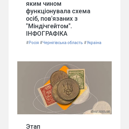
яким чином
функціонувала схема
осіб, пов'язаних з
"Міндічгейтом".
ІНФОГРАФІКА
#
Росія
#
Чернігівська область
#
Україна
Этап