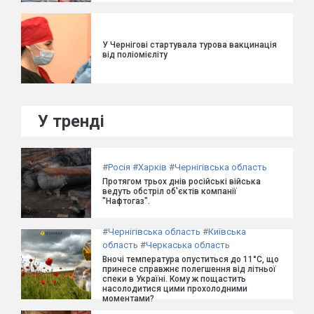
У Чернігові стартувала турова вакцинація
від поліомієліту
У тренді
#
Росія
#
Харків
#
Чернігівська область
Протягом трьох днів російські війська
ведуть обстріл об'єктів компанії
"Нафтогаз".
#
Чернігівська область
#
Київська
область
#
Черкаська область
Вночі температура опуститься до 11°C, що
принесе справжнє полегшення від літньої
спеки в Україні. Кому ж пощастить
насолодитися цими прохолодними
моментами?