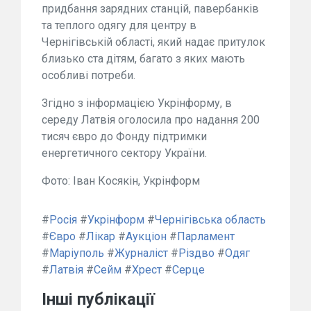
придбання зарядних станцій, павербанків
та теплого одягу для центру в
Чернігівській області, який надає притулок
близько ста дітям, багато з яких мають
особливі потреби.
Згідно з інформацією Укрінформу, в
середу Латвія оголосила про надання 200
тисяч євро до Фонду підтримки
енергетичного сектору України.
Фото: Іван Косякін, Укрінформ
#
Росія
#
Укрінформ
#
Чернігівська область
#
Євро
#
Лікар
#
Аукціон
#
Парламент
#
Маріуполь
#
Журналіст
#
Різдво
#
Одяг
#
Латвія
#
Сейм
#
Хрест
#
Серце
Інші публікації