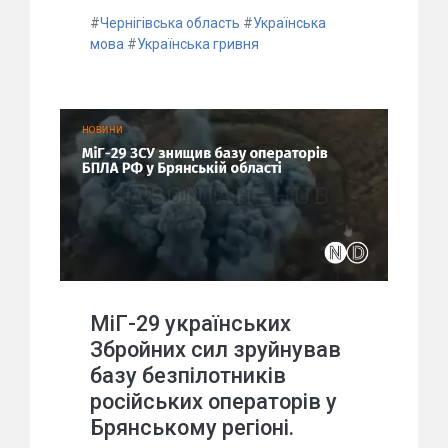
#
Чернігівська область
#
Українська
мова
#
Українська гривня
МіГ-29 українських
Збройних сил зруйнував
базу безпілотників
російських операторів у
Брянському регіоні.