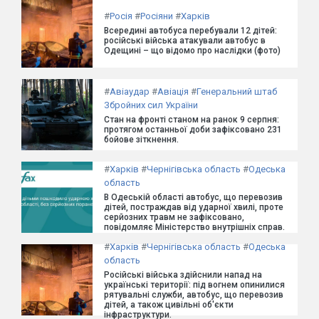
#
Росія
#
Росіяни
#
Харків
Всередині автобуса перебували 12 дітей:
російські війська атакували автобус в
Одещині – що відомо про наслідки (фото)
#
Авіаудар
#
Авіація
#
Генеральний штаб
Збройних сил України
Стан на фронті станом на ранок 9 серпня:
протягом останньої доби зафіксовано 231
бойове зіткнення.
#
Харків
#
Чернігівська область
#
Одеська
область
В Одеській області автобус, що перевозив
дітей, постраждав від ударної хвилі, проте
серйозних травм не зафіксовано,
повідомляє Міністерство внутрішніх справ.
#
Харків
#
Чернігівська область
#
Одеська
область
Російські війська здійснили напад на
українські території: під вогнем опинилися
рятувальні служби, автобус, що перевозив
дітей, а також цивільні об'єкти
інфраструктури.