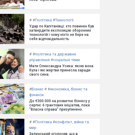
#
#
Політика
#
Технології
Удар по Капітанівці: хто повинен був
затвердити експозицію оборонних
технологій і чому ніхто не бере на
себе відповідальність.
#
#
політика та державне
управління
#
соціальні теми
Мати Олександра Усика: якою вона
була і які жертви принесла заради
свого сина.
#
Бізнес
#
#
економіка, бізнес та
фінанси
До €300 000 на розвиток бізнесу у
серпні: 6 грантових ініціатив, поки
"Власна справа" призупинено.
#
#
Політика
#
конфлікт, війна та
мир
Зеленський оголосив, що в