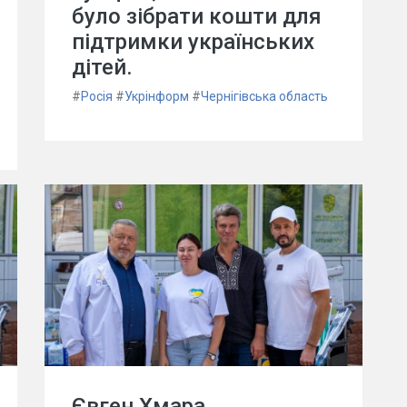
було зібрати кошти для
підтримки українських
дітей.
#
Росія
#
Укрінформ
#
Чернігівська область
Євген Хмара