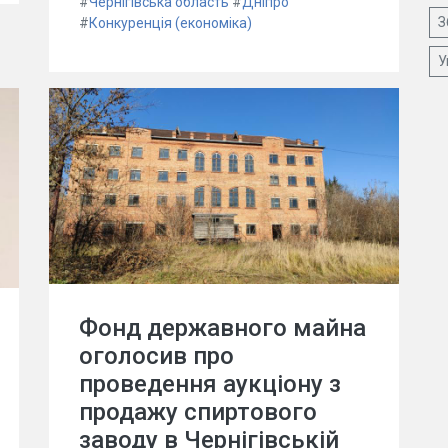
#
Чернігівська область
#
Дніпро
З
#
Конкуренція (економіка)
У
Фонд державного майна
оголосив про
проведення аукціону з
продажу спиртового
заводу в Чернігівській