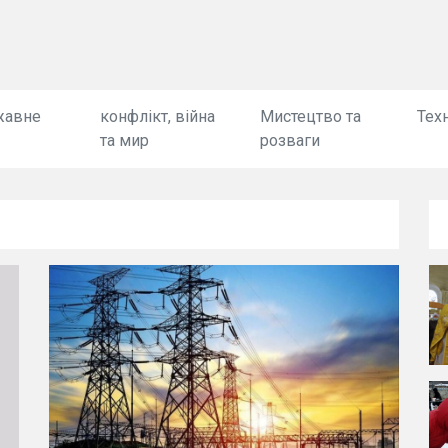
жавне
конфлікт, війна
Мистецтво та
Техн
та мир
розваги