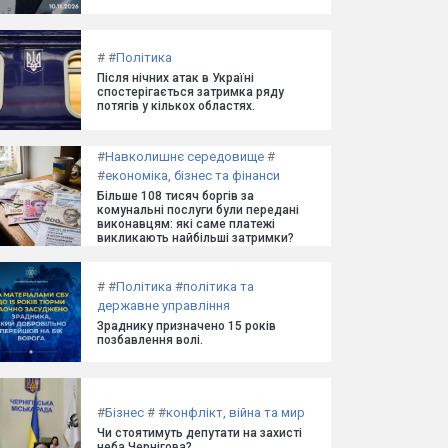
#
#
Політика
Після нічних атак в Україні
спостерігається затримка ряду
потягів у кількох областях.
#
Навколишнє середовище
#
#
економіка, бізнес та фінанси
Більше 108 тисяч боргів за
комунальні послуги були передані
виконавцям: які саме платежі
викликають найбільші затримки?
#
#
Політика
#
політика та
державне управління
Зраднику призначено 15 років
позбавлення волі.
#
Бізнес
#
#
конфлікт, війна та мир
Чи стоятимуть депутати на захисті
неба Чернігова?