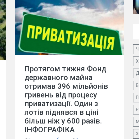
Ч
Х
Протягом тижня Фонд
Д
державного майна
отримав 396 мільйонів
Б
гривень від процесу
П
приватизації. Один з
Р
лотів піднявся в ціні
більш ніж у 600 разів.
М
ІНФОГРАФІКА
Х