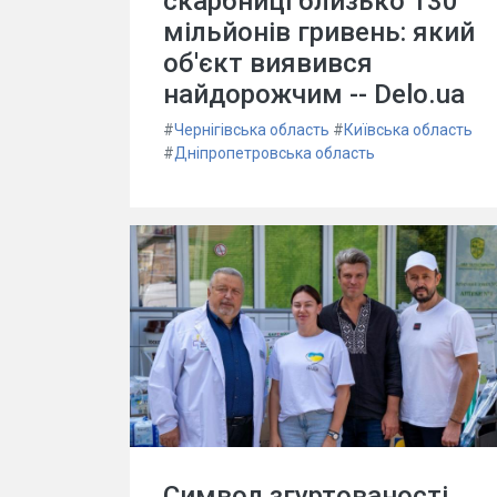
скарбниці близько 130
мільйонів гривень: який
об'єкт виявився
найдорожчим -- Delo.ua
#
Чернігівська область
#
Київська область
#
Дніпропетровська область
Символ згуртованості,