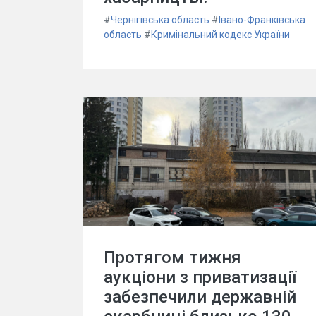
#
Чернігівська область
#
Івано-Франківська
область
#
Кримінальний кодекс України
Протягом тижня
аукціони з приватизації
забезпечили державній