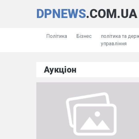
DPNEWS
.COM.UA
Політика
Бізнес
політика та дер
управління
Аукціон