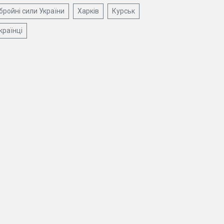
бройні сили України
Харків
Курськ
країнці