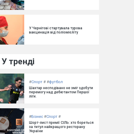
У Чернігові стартувала турова
вакцинація від поліомієліту
У тренді
#
Спорт
#
#
футбол
Шахтар несподівано не зміг здобути
перемогу над дебютантом Першої
ліги.
#
Бізнес
#
Спорт
#
Шорт-лист премії СІЛЬ: хто бореться
за титул найкращого ресторану
України