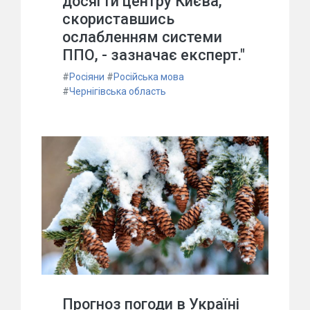
досягти центру Києва,
скориставшись
ослабленням системи
ППО, - зазначає експерт."
#
Росіяни
#
Російська мова
#
Чернігівська область
Прогноз погоди в Україні