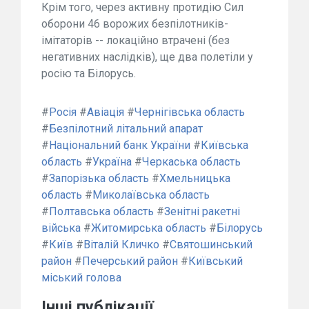
Крім того, через активну протидію Сил
оборони 46 ворожих безпілотників-
імітаторів -- локаційно втрачені (без
негативних наслідків), ще два полетіли у
росію та Білорусь.
#
Росія
#
Авіація
#
Чернігівська область
#
Безпілотний літальний апарат
#
Національний банк України
#
Київська
область
#
Україна
#
Черкаська область
#
Запорізька область
#
Хмельницька
область
#
Миколаївська область
#
Полтавська область
#
Зенітні ракетні
війська
#
Житомирська область
#
Білорусь
#
Київ
#
Віталій Кличко
#
Святошинський
район
#
Печерський район
#
Київський
міський голова
Інші публікації