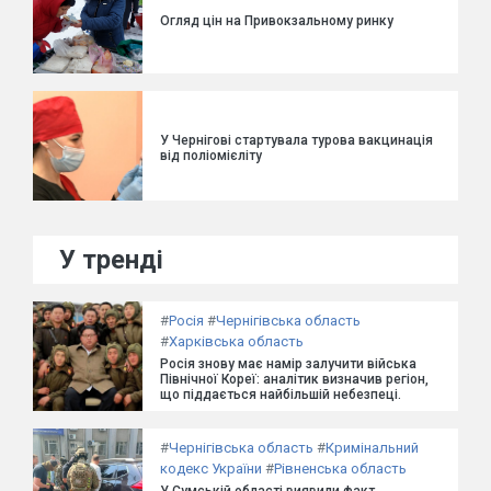
Огляд цін на Привокзальному ринку
У Чернігові стартувала турова вакцинація
від поліомієліту
У тренді
#
Росія
#
Чернігівська область
#
Харківська область
Росія знову має намір залучити війська
Північної Кореї: аналітик визначив регіон,
що піддається найбільшій небезпеці.
#
Чернігівська область
#
Кримінальний
кодекс України
#
Рівненська область