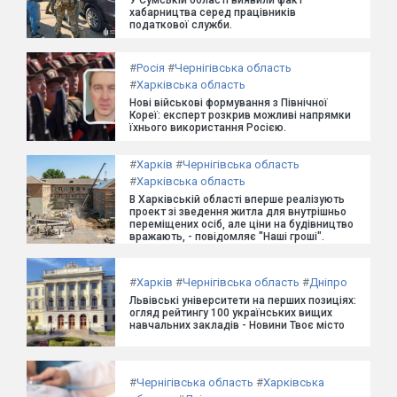
У Сумській області виявили факт
хабарництва серед працівників
податкової служби.
#
Росія
#
Чернігівська область
#
Харківська область
Нові військові формування з Північної
Кореї: експерт розкрив можливі напрямки
їхнього використання Росією.
#
Харків
#
Чернігівська область
#
Харківська область
В Харківській області вперше реалізують
проект зі зведення житла для внутрішньо
переміщених осіб, але ціни на будівництво
вражають, - повідомляє "Наші гроші".
#
Харків
#
Чернігівська область
#
Дніпро
Львівські університети на перших позиціях:
огляд рейтингу 100 українських вищих
навчальних закладів - Новини Твоє місто
#
Чернігівська область
#
Харківська