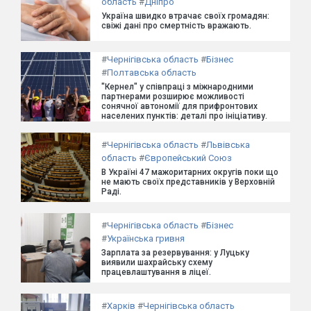
область
#
Дніпро
Україна швидко втрачає своїх громадян:
свіжі дані про смертність вражають.
#
Чернігівська область
#
Бізнес
#
Полтавська область
"Кернел" у співпраці з міжнародними
партнерами розширює можливості
сонячної автономії для прифронтових
населених пунктів: деталі про ініціативу.
#
Чернігівська область
#
Львівська
область
#
Європейський Союз
В Україні 47 мажоритарних округів поки що
не мають своїх представників у Верховній
Раді.
#
Чернігівська область
#
Бізнес
#
Українська гривня
Зарплата за резервування: у Луцьку
виявили шахрайську схему
працевлаштування в ліцеї.
#
Харків
#
Чернігівська область