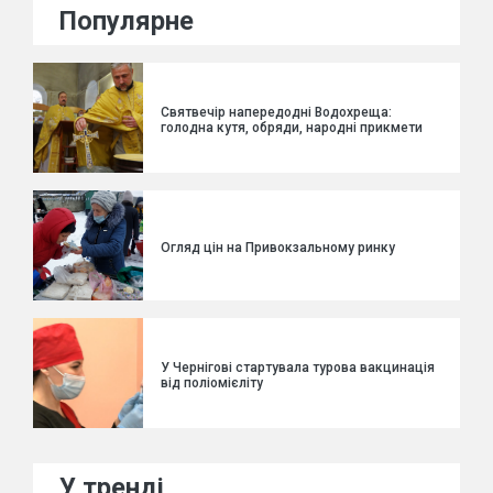
Популярне
Святвечір напередодні Водохреща:
голодна кутя, обряди, народні прикмети
Огляд цін на Привокзальному ринку
У Чернігові стартувала турова вакцинація
від поліомієліту
У тренді