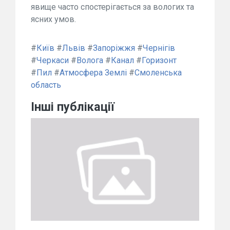
явище часто спостерігається за вологих та
ясних умов.
#
Київ
#
Львів
#
Запоріжжя
#
Чернігів
#
Черкаси
#
Волога
#
Канал
#
Горизонт
#
Пил
#
Атмосфера Землі
#
Смоленська
область
Інші публікації