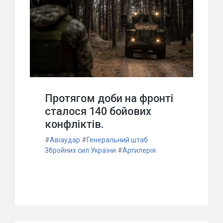
Протягом доби на фронті
сталося 140 бойових
конфліктів.
#
Авіаудар
#
Генеральний штаб
Збройних сил України
#
Артилерія