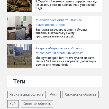
В Україні 47 мажоритарних округів поки що
не мають своїх представників у Верховній
Раді.
#
Чернігівська область
#
Бізнес
#
Українська гривня
Зарплата за резервування: у Луцьку
виявили шахрайську схему
працевлаштування в ліцеї.
#
Харків
#
Чернігівська область
#
Безпілотний літальний апарат
The Kyiv Independent та ІМІ зуміли зібрати
більше $23 тисяч на закупівлю детекторів
дронів для журналістів.
Теги
Чернігівська область
Росія
Харківська область
Київ
Київська область