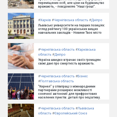
переміщених осіб, але ціни на будівництво
вражають, - повідомляє "Наші гроші".
#
Харків
#
Чернігівська область
#
Дніпро
Львівські університети на перших позиціях:
огляд рейтингу 100 українських вищих
навчальних закладів - Новини Твоє місто
#
Чернігівська область
#
Харківська
область
#
Дніпро
Україна швидко втрачає своїх громадян:
свіжі дані про смертність вражають.
#
Чернігівська область
#
Бізнес
#
Полтавська область
"Кернел" у співпраці з міжнародними
партнерами розширює можливості
сонячної автономії для прифронтових
населених пунктів: деталі про ініціативу.
#
Чернігівська область
#
Львівська
область
#
Європейський Союз