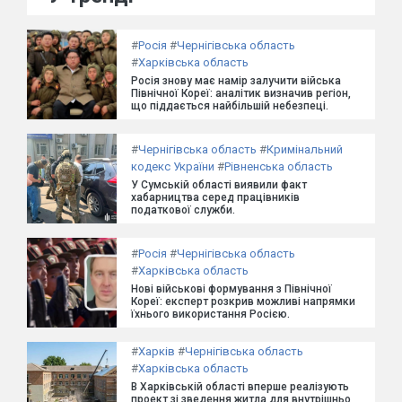
#
Росія
#
Чернігівська область
#
Харківська область
Росія знову має намір залучити війська
Північної Кореї: аналітик визначив регіон,
що піддається найбільшій небезпеці.
#
Чернігівська область
#
Кримінальний
кодекс України
#
Рівненська область
У Сумській області виявили факт
хабарництва серед працівників
податкової служби.
#
Росія
#
Чернігівська область
#
Харківська область
Нові військові формування з Північної
Кореї: експерт розкрив можливі напрямки
їхнього використання Росією.
#
Харків
#
Чернігівська область
#
Харківська область
В Харківській області вперше реалізують
проект зі зведення житла для внутрішньо