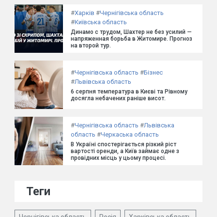
#
Харків
#
Чернігівська область
#
Київська область
Динамо с трудом, Шахтер не без усилий —
напряженная борьба в Житомире. Прогноз
на второй тур.
#
Чернігівська область
#
Бізнес
#
Львівська область
6 серпня температура в Києві та Рівному
досягла небачених раніше висот.
#
Чернігівська область
#
Львівська
область
#
Черкаська область
В Україні спостерігається різкий ріст
вартості оренди, а Київ займає одне з
провідних місць у цьому процесі.
Теги