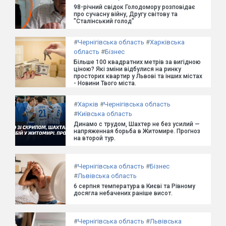
98-річний свідок Голодомору розповідає
про сучасну війну, Другу світову та
"Сталінський голод"
#
Чернігівська область
#
Харківська
область
#
Бізнес
Більше 100 квадратних метрів за вигідною
ціною? Які зміни відбулися на ринку
просторих квартир у Львові та інших містах
- Новини Твого міста.
#
Харків
#
Чернігівська область
#
Київська область
Динамо с трудом, Шахтер не без усилий —
напряженная борьба в Житомире. Прогноз
на второй тур.
#
Чернігівська область
#
Бізнес
#
Львівська область
6 серпня температура в Києві та Рівному
досягла небачених раніше висот.
#
Чернігівська область
#
Львівська