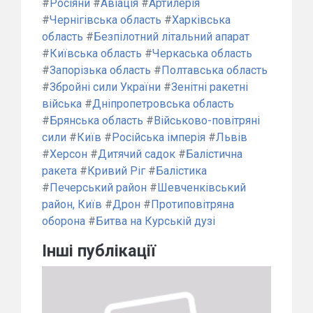
#
Росіяни
#
Авіація
#
Артилерія
#
Чернігівська область
#
Харківська
область
#
Безпілотний літальний апарат
#
Київська область
#
Черкаська область
#
Запорізька область
#
Полтавська область
#
Збройні сили України
#
Зенітні ракетні
війська
#
Дніпропетровська область
#
Брянська область
#
Військово-повітряні
сили
#
Київ
#
Російська імперія
#
Львів
#
Херсон
#
Дитячий садок
#
Балістична
ракета
#
Кривий Ріг
#
Балістика
#
Печерський район
#
Шевченківський
район, Київ
#
Дрон
#
Протиповітряна
оборона
#
Битва на Курській дузі
Інші публікації