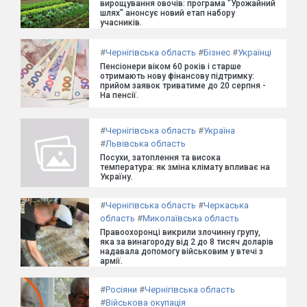
вирощування овочів: програма "Урожайний
шлях" анонсує новий етап набору
учасників.
#
Чернігівська область
#
Бізнес
#
Українці
Пенсіонери віком 60 років і старше
отримають нову фінансову підтримку:
прийом заявок триватиме до 20 серпня -
На пенсії.
#
Чернігівська область
#
Україна
#
Львівська область
Посухи, затоплення та висока
температура: як зміна клімату впливає на
Україну.
#
Чернігівська область
#
Черкаська
область
#
Миколаївська область
Правоохоронці викрили злочинну групу,
яка за винагороду від 2 до 8 тисяч доларів
надавала допомогу військовим у втечі з
армії.
#
Росіяни
#
Чернігівська область
#
Військова окупація