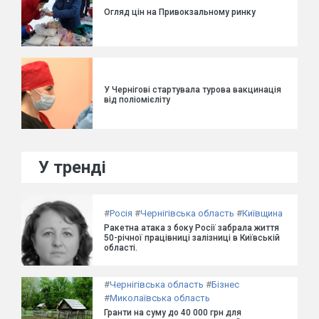
Огляд цін на Привокзальному ринку
У Чернігові стартувала турова вакцинація
від поліомієліту
У тренді
#
Росія
#
Чернігівська область
#
Київщина
Ракетна атака з боку Росії забрала життя
50-річної працівниці залізниці в Київській
області.
#
Чернігівська область
#
Бізнес
#
Миколаївська область
Гранти на суму до 40 000 грн для