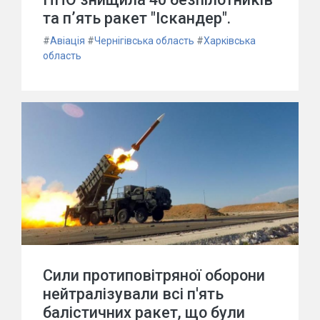
та п’ять ракет "Іскандер".
#
Авіація
#
Чернігівська область
#
Харківська
область
Сили протиповітряної оборони
нейтралізували всі п'ять
балістичних ракет, що були