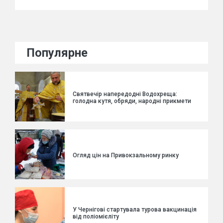
Популярне
Святвечір напередодні Водохреща:
голодна кутя, обряди, народні прикмети
Огляд цін на Привокзальному ринку
У Чернігові стартувала турова вакцинація
від поліомієліту