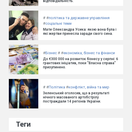
відповідальність.
#
#
політика та державне управління
#
соціальні теми
Мати Олександра Усика: якою вона була і
які жертви принесла заради свого сина.
#
Бізнес
#
#
економіка, бізнес та фінанси
До €300 000 на розвиток бізнесу у серпні: 6
грантових ініціатив, поки "Власна справа"
призупинено.
#
#
Політика
#
конфлікт, війна та мир
Зеленський оголосив, що в результаті
нічного масованого артобстрілу
постраждали 14 регіонів України.
Теги