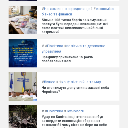
#
Навколишнє середовище
#
#
економіка,
бізнес та фінанси
Більше 108 тисяч боргів за комунальні
послуги були передані виконавцям: які
саме платежі викликають найбільші
затримки?
#
#
Політика
#
політика та державне
управління
Зраднику призначено 15 років
позбавлення волі.
#
Бізнес
#
#
конфлікт, війна та мир
Чи стоятимуть депутати на захисті неба
Чернігова?
#
#
Політика
#
Технології
Удар по Капітанівці: хто повинен був
затвердити експозицію оборонних
технологій і чому ніхто не бере на себе