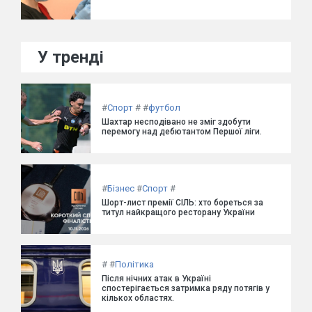
У тренді
#
Спорт
#
#
футбол
Шахтар несподівано не зміг здобути
перемогу над дебютантом Першої ліги.
#
Бізнес
#
Спорт
#
Шорт-лист премії СІЛЬ: хто бореться за
титул найкращого ресторану України
#
#
Політика
Після нічних атак в Україні
спостерігається затримка ряду потягів у
кількох областях.