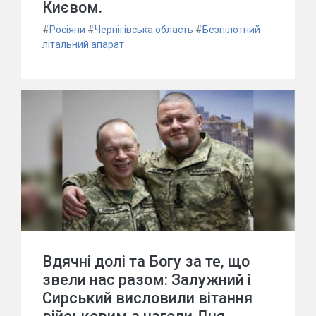
Києвом.
#
Росіяни
#
Чернігівська область
#
Безпілотний
літальний апарат
Вдячні долі та Богу за те, що
звели нас разом: Залужний і
Сирський висловили вітання