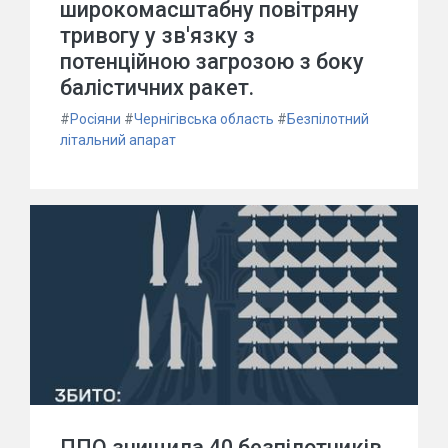
широкомасштабну повітряну
тривогу у зв'язку з
потенційною загрозою з боку
балістичних ракет.
#
Росіяни
#
Чернігівська область
#
Безпілотний
літальний апарат
ППО знищила 40 безпілотників